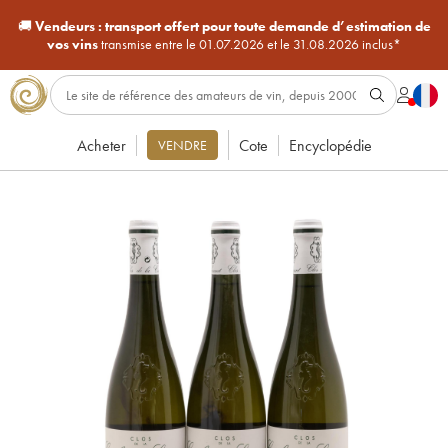
🚚
Vendeurs :
transport offert pour toute demande d’estimation de
vos vins
transmise entre le 01.07.2026 et le 31.08.2026 inclus*
Acheter
Cote
Encyclopédie
VENDRE