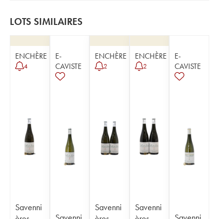
LOTS SIMILAIRES
ENCHÈRE
E-
ENCHÈRE
ENCHÈRE
E-
CAVISTE
CAVISTE
4
2
2
Savenni
Savenni
Savenni
Savenni
Savenni
ères
ères
ères