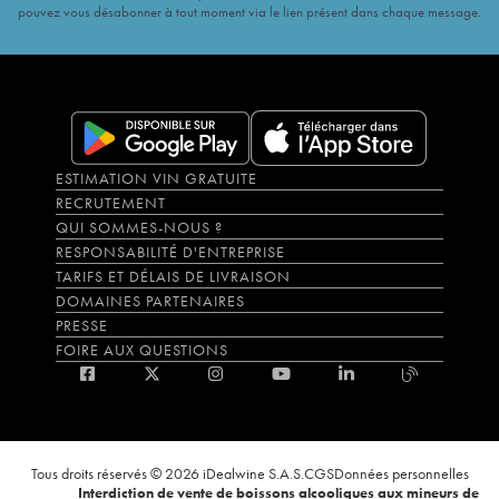
pouvez vous désabonner à tout moment via le lien présent dans chaque message.
ESTIMATION VIN GRATUITE
RECRUTEMENT
QUI SOMMES-NOUS ?
RESPONSABILITÉ D'ENTREPRISE
TARIFS ET DÉLAIS DE LIVRAISON
DOMAINES PARTENAIRES
PRESSE
FOIRE AUX QUESTIONS
Tous droits réservés © 2026 iDealwine S.A.S.
CGS
Données personnelles
Interdiction de vente de boissons alcooliques aux mineurs de