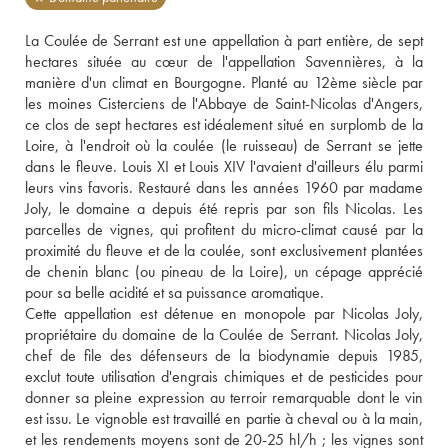
La Coulée de Serrant est une appellation à part entière, de sept 
hectares située au cœur de l'appellation Savennières, à la 
manière d'un climat en Bourgogne. Planté au 12ème siècle par 
les moines Cisterciens de l'Abbaye de Saint-Nicolas d'Angers, 
ce clos de sept hectares est idéalement situé en surplomb de la 
Loire, à l'endroit où la coulée (le ruisseau) de Serrant se jette 
dans le fleuve. Louis XI et Louis XIV l'avaient d'ailleurs élu parmi 
leurs vins favoris. Restauré dans les années 1960 par madame 
Joly, le domaine a depuis été repris par son fils Nicolas. Les 
parcelles de vignes, qui profitent du micro-climat causé par la 
proximité du fleuve et de la coulée, sont exclusivement plantées 
de chenin blanc (ou pineau de la Loire), un cépage apprécié 
pour sa belle acidité et sa puissance aromatique. 
Cette appellation est détenue en monopole par Nicolas Joly, 
propriétaire du domaine de la Coulée de Serrant. Nicolas Joly, 
chef de file des défenseurs de la biodynamie depuis 1985, 
exclut toute utilisation d'engrais chimiques et de pesticides pour 
donner sa pleine expression au terroir remarquable dont le vin 
est issu. Le vignoble est travaillé en partie à cheval ou à la main, 
et les rendements moyens sont de 20-25 hl/h ; les vignes sont 