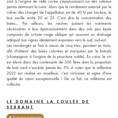
sont à l’origine de cette cuvée s’épanouissent sur des coteaux 
pentus dominant la Loire. Alors que le rendement autorisé par le 
cahier des charges de l’appellation est de 40 hl par hectare, le 
leur oscille entre 20 et 25. C’est dire la concentration des 
baies… Par ailleurs, les racines puisent les nutriments 
nécessaires à leur épanouissement dans des sols peu épais 
composés de schiste rouge oblique qui assurent un drainage 
adéquat aux vignes idéalement exposées vers le sud, sud-est. 
Les vendanges se font à raison de cinq tries, pendant un mois, 
afin d’obtenir des baies colorées et marquées par le botrytis 
(champignon à l’origine de la pourriture noble). En cave, le vin 
est élevé dans des contenants de 500 litres dont la proportion 
de bois neuf n’excède jamais les 5%. A noter que le millésime 
2022 est réalisé en moelleux; c'est rarissime et signe d'une 
qualité du raisin exceptionnelle ! De ce fait, ce millésime est 
collector.
LE DOMAINE LA COULÉE DE
SERRANT
★ Domaine partenaire