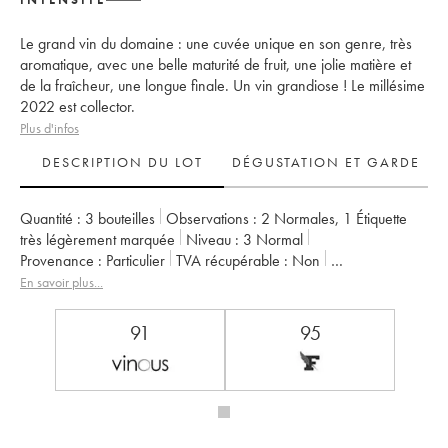
Le grand vin du domaine : une cuvée unique en son genre, très
aromatique, avec une belle maturité de fruit, une jolie matière et
de la fraîcheur, une longue finale. Un vin grandiose ! Le millésime
2022 est collector.
Plus d'infos
DESCRIPTION DU LOT
DÉGUSTATION ET GARDE
Quantité :
3 bouteilles
Observations :
2 Normales
,
1 Étiquette
très légèrement marquée
Niveau :
3
Normal
Provenance :
particulier
TVA récupérable :
non
Région :
Vallée de la Loire
Appellation :
Savennières
En savoir plus...
Propriétaire :
Vignobles de la Coulée de Serrant - Nicolas Joly
91
95