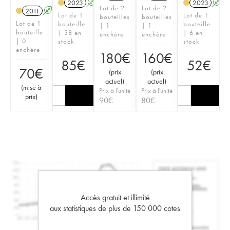
2023
A
S
2023
A
Lot de 2
Lot de 2
2011
A
S
Lot de 1
Lot de 1
bouteilles
bouteilles
Lot de 1
bouteille
bouteille
| 1
| 1
bouteille
| 38 en
| 6 en
enchère
enchère
| 0
stock
stock
enchère
180
€
160
€
85
€
52
€
70
€
(
prix
(
prix
actuel
)
actuel
)
(
mise à
Prix à l'unité
Prix à l'unité
prix
)
90
€
80
€
Accès gratuit et illimité
aux statistiques de plus de 150 000 cotes