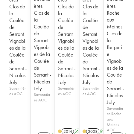
ères
ères
Clos de
Clos de
Clos de
Clos de
Roche
la
la
la
la
aux
Coulée
Coulée
Coulée
Coulée
Moines
de
de
de
de
Clos de
Serrant
Serrant
Serrant
Serrant
la
Vignobl
Vignobl
Vignobl
Vignobl
Bergeri
es de la
es de la
es de la
es de la
e
Coulée
Coulée
Coulée
Coulée
Vignobl
de
de
de
de
es de la
Serrant -
Serrant -
Serrant -
Serrant -
Coulée
Nicolas
Nicolas
Nicolas
Nicolas
de
Joly
Joly
Joly
Joly
Serrant -
Savennièr
Savennièr
Savennièr
es AOC
es AOC
es AOC
Savennièr
Nicolas
es AOC
Joly
Savennièr
es Roche
aux
Moines
AOC
2014
A
S
2008
A
S