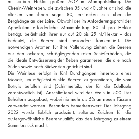
nur sieben Hektar großen AOP in Monopolstellung. Die 
Chenin-Weinreben, die zwischen 35 und 40 Jahre alt sind, die 
ältesten von ihnen sogar 80, erstrecken sich über die 
Berghänge an der Loire. Obwohl der im Anforderungsprofil der 
Appellation erforderliche Maximalertrag 80 hl pro Hektar 
beträgt, beläuft sich ihrer nur auf 20 bis 25 hl/Hektar – das 
bedeutet, die Beeren sind besonders konzentriert. Die 
notwendigen Aromen für ihre Vollendung ziehen die Beeren 
aus den lockeren, schrägliegenden roten Schieferböden, die 
die ideale Entwässerung der Reben garantieren, die alle nach 
Süden sowie nach Südwesten gerichtet sind. 
Die Weinlese erfolgt in fünf Durchgängen innerhalb eines 
Monats, um möglichst dunkle Beeren zu garantieren, die vom 
Botrytis befallen sind (Schimmelpilz, der für die Edelfäule 
verantwortlich ist). Anschließend wird der Wein in 500 Liter 
Behältern ausgebaut, wobei nie mehr als 5% an neuen Fässern 
verwendet werden. Besonders bemerkenswert: Der Jahrgang 
2022 wurde lieblich produziert, seltenes Zeichen für die 
außergewöhnliche Beerenqualität, das den Jahrgang zu einem 
Sammlerstück macht.