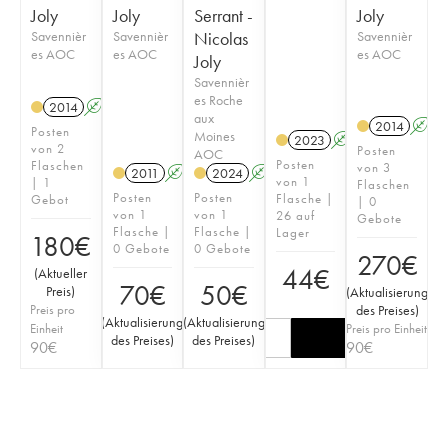
Joly
Joly
Serrant -
Joly
Savennièr
Savennièr
Nicolas
Savennièr
es AOC
es AOC
es AOC
Joly
Savennièr
es Roche
2014
A
S
aux
2014
A
Posten
Moines
2023
A
S
von 2
Posten
AOC
Posten
Flaschen
von 3
2011
A
S
2024
A
S
von 1
| 1
Flaschen
Posten
Posten
Flasche |
Gebot
| 0
von 1
von 1
26 auf
Gebote
Flasche |
Flasche |
Lager
180
€
0 Gebote
0 Gebote
270
€
44
€
(
Aktueller
70
€
50
€
Preis
)
(
Aktualisierung
Preis pro
des Preises
)
(
Aktualisierung
(
Aktualisierung
Einheit
Preis pro Einheit
des Preises
)
des Preises
)
90
€
90
€