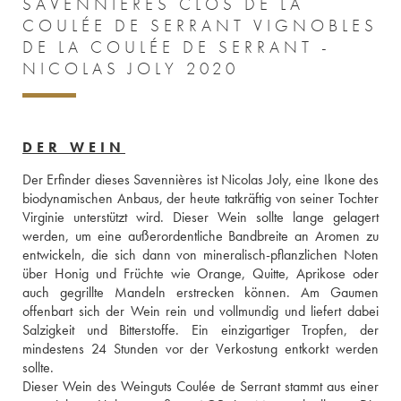
SAVENNIÈRES CLOS DE LA
COULÉE DE SERRANT VIGNOBLES
DE LA COULÉE DE SERRANT -
NICOLAS JOLY 2020
DER WEIN
Der Erfinder dieses Savennières ist Nicolas Joly, eine Ikone des 
biodynamischen Anbaus, der heute tatkräftig von seiner Tochter 
Virginie unterstützt wird. Dieser Wein sollte lange gelagert 
werden, um eine außerordentliche Bandbreite an Aromen zu 
entwickeln, die sich dann von mineralisch-pflanzlichen Noten 
über Honig und Früchte wie Orange, Quitte, Aprikose oder 
auch gegrillte Mandeln erstrecken können. Am Gaumen 
offenbart sich der Wein rein und vollmundig und liefert dabei 
Salzigkeit und Bitterstoffe. Ein einzigartiger Tropfen, der 
mindestens 24 Stunden vor der Verkostung entkorkt werden 
sollte. 
Dieser Wein des Weinguts Coulée de Serrant stammt aus einer 