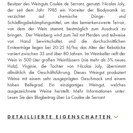
Besitzer des Weinguts Coulée de Serrant, genutzt. Nicolas Joly, 
der seit dem Jahr 1985 ein Vorreiter der Biodynamik ist, 
verzichtet auf chemische Dünge- und 
Schädlingsbekämpfungsmittel, um das bemerkenswerte Terroir, 
von dem der Wein stammt, bestmöglich zum Ausdruck zu 
bringen.  Der Weinberg wird zum Teil mit Pferden und teilweise 
von Hand bewirtschaftet, und die durchschnittlichen 
Ernteerträge liegen bei 20-25 hl/ha; das Alter der Rebstöcke 
variiert zwischen 35 und über 80 Jahren. Im Weinkeller reift der 
Wein in 500 Liter großen Weinfässern (nie mehr als 5% neues 
Holz). Virginie, die Tochter von Nicolas Joly, übernimmt 
allmählich die Geschäftsführung. Dieses Weingut produziert 
Weine mit einem sehr ausgeprägten Geschmack und einem 
hohen Reifegrad. Ein einzigartiges Weingut, welches 
Lesen Sie den Blogbeitrag über La Coulée de Serrant
DETAILLIERTE EIGENSCHAFTEN