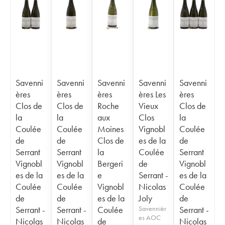
Savenni
Savenni
Savenni
Savenni
Savenni
ères
ères
ères
ères Les
ères
Clos de
Clos de
Roche
Vieux
Clos de
la
la
aux
Clos
la
Coulée
Coulée
Moines
Vignobl
Coulée
de
de
Clos de
es de la
de
Serrant
Serrant
la
Coulée
Serrant
Vignobl
Vignobl
Bergeri
de
Vignobl
es de la
es de la
e
Serrant -
es de la
Coulée
Coulée
Vignobl
Nicolas
Coulée
de
de
es de la
Joly
de
Serrant -
Serrant -
Coulée
Savennièr
Serrant -
es AOC
Nicolas
Nicolas
de
Nicolas