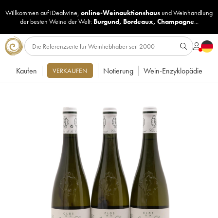
Willkommen auf iDealwine,
online-Weinauktionshaus
und
Weinhandlung
der besten Weine der Welt:
Burgund
,
Bordeaux
,
Champagne
...
Kaufen
Notierung
Wein-Enzyklopädie
VERKAUFEN