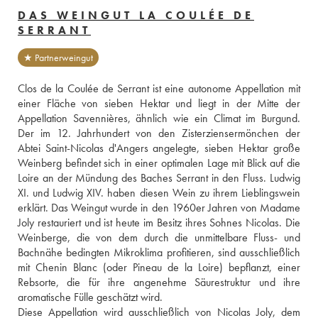
DAS WEINGUT LA COULÉE DE
SERRANT
★ Partnerweingut
Clos de la Coulée de Serrant ist eine autonome Appellation mit 
einer Fläche von sieben Hektar und liegt in der Mitte der 
Appellation Savennières, ähnlich wie ein Climat im Burgund. 
Der im 12. Jahrhundert von den Zisterziensermönchen der 
Abtei Saint-Nicolas d'Angers angelegte, sieben Hektar große 
Weinberg befindet sich in einer optimalen Lage mit Blick auf die 
Loire an der Mündung des Baches Serrant in den Fluss. Ludwig 
XI. und Ludwig XIV. haben diesen Wein zu ihrem Lieblingswein 
erklärt. Das Weingut wurde in den 1960er Jahren von Madame 
Joly restauriert und ist heute im Besitz ihres Sohnes Nicolas. Die 
Weinberge, die von dem durch die unmittelbare Fluss- und 
Bachnähe bedingten Mikroklima profitieren, sind ausschließlich 
mit Chenin Blanc (oder Pineau de la Loire) bepflanzt, einer 
Rebsorte, die für ihre angenehme Säurestruktur und ihre 
aromatische Fülle geschätzt wird. 
Diese Appellation wird ausschließlich von Nicolas Joly, dem 