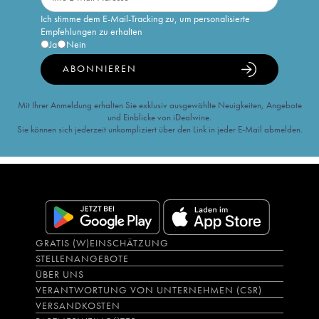
Ich stimme dem E-Mail-Tracking zu, um personalisierte
Empfehlungen zu erhalten
Ja
Nein
ABONNIEREN
Mit Ihrer Anmeldung erhalten Sie exklusiv ausgewählte Neuigkeiten, Angebote
und Einblicke von iDealwine.
Sie können sich jederzeit unkompliziert über den Link in jeder E-Mail abmelden.
GRATIS (W)EINSCHÄTZUNG
STELLENANGEBOTE
ÜBER UNS
VERANTWORTUNG VON UNTERNEHMEN (CSR)
VERSANDKOSTEN