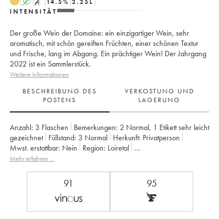
A
S
14.5
%
2.25
L
INTENSITÄT
Der große Wein der Domaine: ein einzigartiger Wein, sehr
aromatisch, mit schön gereiften Früchten, einer schönen Textur
und Frische, lang im Abgang. Ein prächtiger Wein! Der Jahrgang
2022 ist ein Sammlerstück.
Weitere Informationen
BESCHREIBUNG DES
VERKOSTUNG UND
POSTENS
LAGERUNG
Anzahl:
3 Flaschen
Bemerkungen:
2 Normal
,
1 Etikett sehr leicht
gezeichnet
Füllstand:
3
Normal
Herkunft:
privatperson
Mwst. erstattbar:
nein
Region:
Loiretal
Appellation:
Savennières
Mehr erfahren …
Eigentümer:
Vignobles de la Coulée de Serrant - Nicolas Joly
91
95