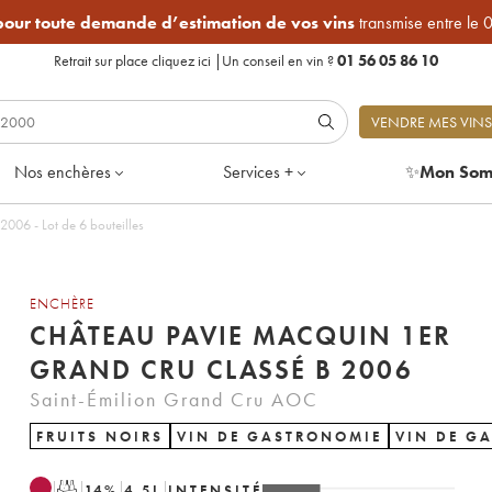
 pour toute demande d’estimation de vos vins
transmise entre le 
Retrait sur place
cliquez ici
|
Un conseil en vin ?
01 56 05 86 10
VENDRE MES VINS
Nos enchères
Services +
✨
Mon Som
Château Pavie Macquin 1er Grand Cru Classé B 2006 - Lot de 6 bouteilles
ENCHÈRE
CHÂTEAU PAVIE MACQUIN 1ER
GRAND CRU CLASSÉ B 2006
Saint-Émilion Grand Cru AOC
FRUITS NOIRS
VIN DE GASTRONOMIE
VIN DE G
T
14
%
4.5
L
INTENSITÉ