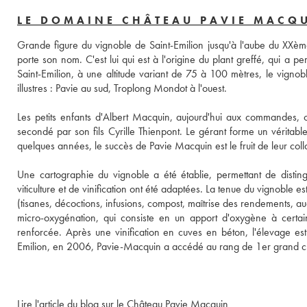
LE DOMAINE CHÂTEAU PAVIE MACQ
Grande figure du vignoble de Saint-Emilion jusqu'à l'aube du XXème
porte son nom. C'est lui qui est à l'origine du plant greffé, qui a p
Saint-Emilion, à une altitude variant de 75 à 100 mètres, le vignob
illustres : Pavie au sud, Troplong Mondot à l'ouest. 
Les petits enfants d'Albert Macquin, aujourd'hui aux commandes,
secondé par son fils Cyrille Thienpont. Le gérant forme un véritab
quelques années, le succès de Pavie Macquin est le fruit de leur coll
Une cartographie du vignoble a été établie, permettant de distin
viticulture et de vinification ont été adaptées. La tenue du vignoble 
(tisanes, décoctions, infusions, compost, maîtrise des rendements, au
micro-oxygénation, qui consiste en un apport d'oxygène à certaine
renforcée. Après une vinification en cuves en béton, l'élevage es
Emilion, en 2006, Pavie-Macquin a accédé au rang de 1er grand cr
Lire l'article du blog sur le Château Pavie Macquin