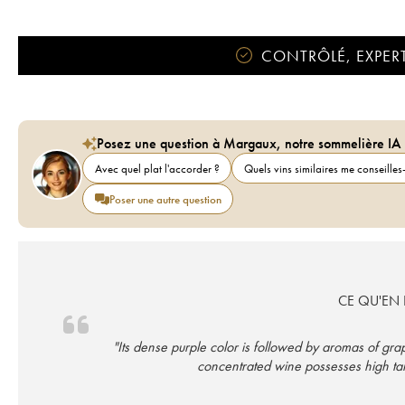
CONTRÔLÉ, EXPERT
Posez une question à Margaux, notre sommelière IA
Avec quel plat l'accorder ?
Quels vins similaires me conseilles-
Poser une autre question
CE QU'EN D
"Its dense purple color is followed by aromas of gra
concentrated wine possesses high tan