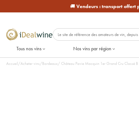
🚚
Vendeurs :
transport offert
Tous nos vins
Nos vins par région
Accueil
/
Acheter vins
/
Bordeaux
/