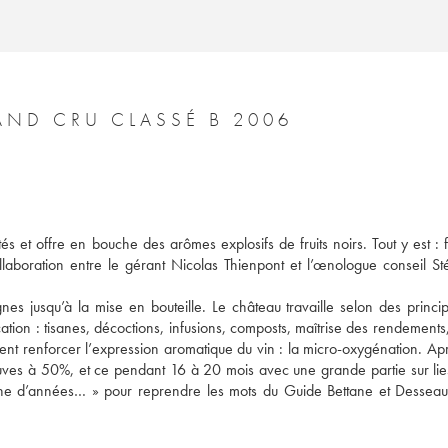
CHÂTEAU PAVIE MACQUIN 1ER GRAND CRU CLASSÉ B 2006
s et offre en bouche des arômes explosifs de fruits noirs. Tout y est : f
ollaboration entre le gérant Nicolas Thienpont et l’œnologue conseil St
nes jusqu’à la mise en bouteille. Le château travaille selon des principe
ation : tisanes, décoctions, infusions, composts, maîtrise des rendements
t renforcer l’expression aromatique du vin : la micro-oxygénation. Apr
euves à 50%, et ce pendant 16 à 20 mois avec une grande partie sur lies 
zaine d’années… » pour reprendre les mots du Guide Bettane et Desseau