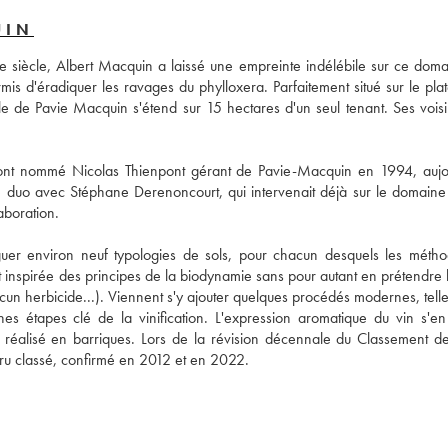
UIN
 siècle, Albert Macquin a laissé une empreinte indélébile sur ce domai
ermis d'éradiquer les ravages du phylloxera. Parfaitement situé sur le pla
le de Pavie Macquin s'étend sur 15 hectares d'un seul tenant. Ses voisin
 ont nommé Nicolas Thienpont gérant de Pavie-Macquin en 1994, aujou
le duo avec Stéphane Derenoncourt, qui intervenait déjà sur le domaine 
aboration. 
guer environ neuf typologies de sols, pour chacun desquels les métho
est inspirée des principes de la biodynamie sans pour autant en prétendre l
cun herbicide...). Viennent s'y ajouter quelques procédés modernes, telle
s étapes clé de la vinification. L'expression aromatique du vin s'en 
t réalisé en barriques. Lors de la révision décennale du Classement de
u classé, confirmé en 2012 et en 2022.