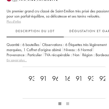
Un premier grand cru classé de Saint-Emilion très prisé des passion
pour son parfait équilibre, sa délicatesse et ses tanins veloutés.
Plus d'infos
DESCRIPTION DU LOT
DÉGUSTATION ET GA
Quantité :
6 bouteilles
Observations :
6 Étiquettes très légèrement
marquées
,
1 Coffret d'origine abimé
Niveau :
6
Normal
Provenance :
particulier
TVA récupérable :
non
Région :
Bordeau
Appellation :
Saint-Émilion Grand Cru
En savoir plus...
Classement :
1er Grand Cru Classé B
Propriétaire :
Famille Corre-Macquin
93
91
96
16
91
93
92