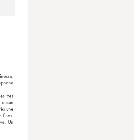
inesse, 
éphane 
s très 
, aucun 
ès une 
fines. 
ve. Un 