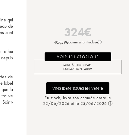
ne qui 
teau de 
324
€
s sont 
407,59
€
commission incluse
rd’hui 
VOIR L'HISTORIQUE
depuis 
MISE À PRIX:
324
€
ESTIMATION:
480
€
des de 
e label 
VINS IDENTIQUES EN VENTE
 que la 
trouve 
En stock, livraison estimée entre le
 Saint-
22/06/2026 et le 25/06/2026