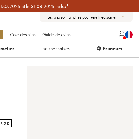
01.07.2026 et le 31.08.2026 inclus*
Les prix sont affichés pour une livraison en :
Cote des vins
Guide des vins
melier
Indispensables
🍇 Primeurs
ARDE