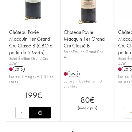
Château Pavie
Château Pavie
Châtea
Macquin 1er Grand
Macquin 1er Grand
Macqu
Cru Classé B (CBO à
Cru Classé B
Cru Cl
partir de 6 MGS)
Saint-Émilion Grand Cru
partir 
AOC
Saint-Émilion Grand Cru
Saint-Ém
AOC
AOC
2015
2015
1990
Lot de 1 magnum | 24 en
Lot de 
Lot de 1 bouteille | 0
stock
en stoc
enchère
199
€
80
€
(
mise à prix
)