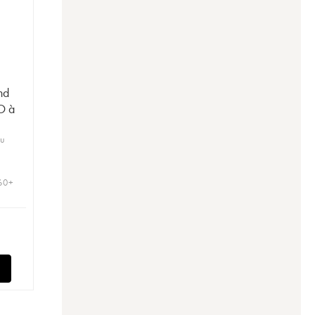
nd
O à
ru
 60+