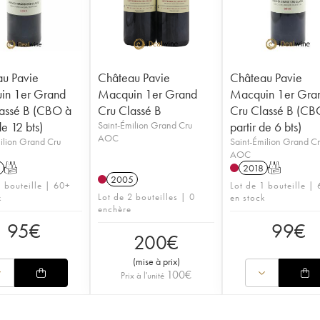
u Pavie
Château Pavie
Château Pavie
in 1er Grand
Macquin 1er Grand
Macquin 1er Gra
assé B (CBO à
Cru Classé B
Cru Classé B (CB
de 12 bts)
Saint-Émilion Grand Cru
partir de 6 bts)
AOC
ilion Grand Cru
Saint-Émilion Grand C
AOC
T
2018
T
2005
1 bouteille | 60+
Lot de 1 bouteille |
Lot de 2 bouteilles | 0
k
en stock
enchère
95
€
99
€
200
€
(
mise à prix
)
100
€
Prix à l'unité