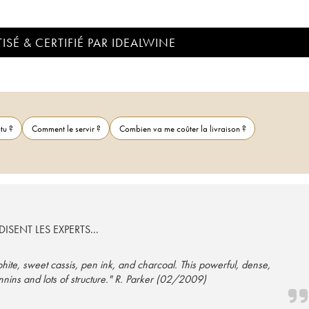
ISÉ & CERTIFIÉ PAR IDEALWINE
tu ?
Comment le servir ?
Combien va me coûter la livraison ?
ISENT LES EXPERTS...
phite, sweet cassis, pen ink, and charcoal. This powerful, dense,
nins and lots of structure." R. Parker (02/2009)