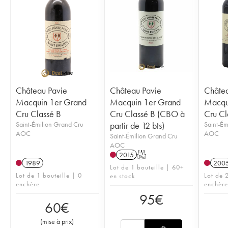
Château Pavie
Château Pavie
Châtea
Macquin 1er Grand
Macquin 1er Grand
Macqu
Cru Classé B
Cru Classé B (CBO à
Cru Cl
Saint-Émilion Grand Cru
partir de 12 bts)
Saint-Ém
AOC
AOC
Saint-Émilion Grand Cru
AOC
2015
T
1989
200
Lot de 1 bouteille | 60+
Lot de 1 bouteille | 0
Lot de 2
en stock
enchère
enchère
95
€
60
€
(
mise à prix
)