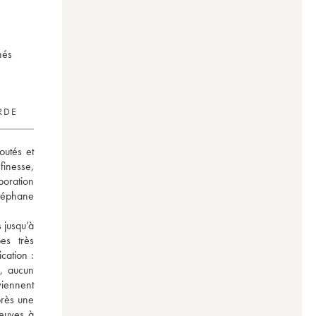
nés
RDE
utés et 
inesse, 
boration 
éphane 
 jusqu’à 
s très 
ation : 
, aucun 
ennent 
rès une 
euves à 