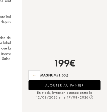
s sont 
rd’hui 
depuis 
des de 
e label 
 que la 
trouve 
 Saint-
199
€
MAGNUM
(1.50L)
AJOUTER AU PANIER
En stock, livraison estimée entre le
12/08/2026 et le 17/08/2026