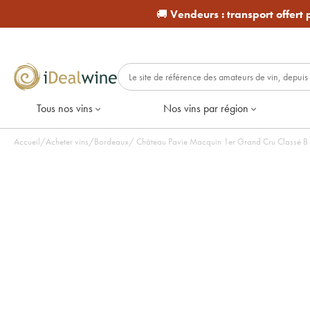
🚚
Vendeurs :
transport offert
Tous nos vins
Nos vins par région
Accueil
/
Acheter vins
/
Bordeaux
/
Château Pavie Macquin 1er Grand Cru Classé B 