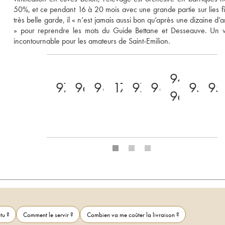
50%, et ce pendant 16 à 20 mois avec une grande partie sur lies fi
très belle garde, il « n’est jamais aussi bon qu’après une dizaine d’
» pour reprendre les mots du Guide Bettane et Desseauve. Un vé
incontournable pour les amateurs de Saint-Emilion.
94-
97
96
98
17
97
98
95
95
96
tu ?
Comment le servir ?
Combien va me coûter la livraison ?