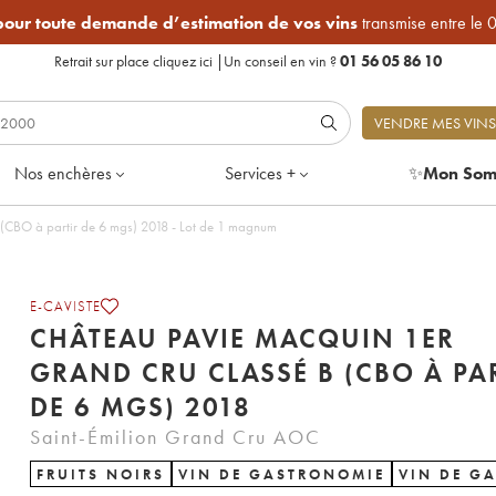
 pour toute demande d’estimation de vos vins
transmise entre le 
Retrait sur place
cliquez ici
|
Un conseil en vin ?
01 56 05 86 10
VENDRE MES VINS
Nos enchères
Services +
✨
Mon Som
(CBO à partir de 6 mgs) 2018 - Lot de 1 magnum
E-CAVISTE
CHÂTEAU PAVIE MACQUIN 1ER
GRAND CRU CLASSÉ B (CBO À PA
DE 6 MGS) 2018
Saint-Émilion Grand Cru AOC
FRUITS NOIRS
VIN DE GASTRONOMIE
VIN DE G