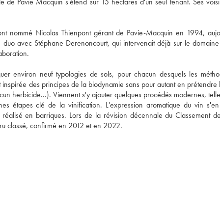
le de Pavie Macquin s'étend sur 15 hectares d'un seul tenant. Ses voisin
 ont nommé Nicolas Thienpont gérant de Pavie-Macquin en 1994, aujou
le duo avec Stéphane Derenoncourt, qui intervenait déjà sur le domaine 
aboration. 
guer environ neuf typologies de sols, pour chacun desquels les métho
est inspirée des principes de la biodynamie sans pour autant en prétendre l
cun herbicide...). Viennent s'y ajouter quelques procédés modernes, telle
s étapes clé de la vinification. L'expression aromatique du vin s'en 
t réalisé en barriques. Lors de la révision décennale du Classement de
u classé, confirmé en 2012 et en 2022.