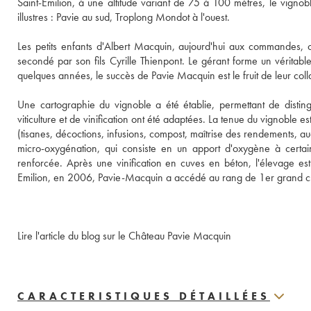
Saint-Emilion, à une altitude variant de 75 à 100 mètres, le vignob
illustres : Pavie au sud, Troplong Mondot à l'ouest. 
Les petits enfants d'Albert Macquin, aujourd'hui aux commandes,
secondé par son fils Cyrille Thienpont. Le gérant forme un véritab
quelques années, le succès de Pavie Macquin est le fruit de leur coll
Une cartographie du vignoble a été établie, permettant de distin
viticulture et de vinification ont été adaptées. La tenue du vignoble 
(tisanes, décoctions, infusions, compost, maîtrise des rendements, au
micro-oxygénation, qui consiste en un apport d'oxygène à certaine
renforcée. Après une vinification en cuves en béton, l'élevage es
Emilion, en 2006, Pavie-Macquin a accédé au rang de 1er grand cr
Lire l'article du blog sur le Château Pavie Macquin
CARACTERISTIQUES DÉTAILLÉES