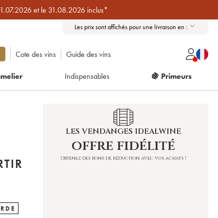
01.07.2026 et le 31.08.2026 inclus*
Les prix sont affichés pour une livraison en :
Cote des vins
Guide des vins
melier
Indispensables
🍇 Primeurs
LES VENDANGES IDEALWINE
offre fidélité
Obtenez des bons de réduction avec vos achats !
RTIR
ARDE