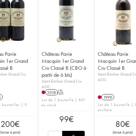
u Pavie
Château Pavie
Château Pavie
in 1er Grand
Macquin 1er Grand
Macquin 1er Gra
assé B
Cru Classé B (CBO à
Cru Classé B
ilion Grand Cru
partir de 6 bts)
Saint-Émilion Grand C
AOC
Saint-Émilion Grand Cru
AOC
2018
T
5
1990
Lot de 1 bouteille | 60+
 bouteilles | 0
Lot de 1 bouteille | 
en stock
enchère
99
€
200
€
80
€
(
mise à prix
)
(
mise à prix
)