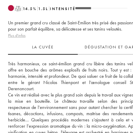
T
14.5
%
1.5
L
INTENSITÉ
Un premier grand cru classé de Saint-Emilion très prisé des passion
pour son parfait équilibre, sa délicatesse et ses tanins veloutés.
Plus d'infos
LA CUVÉE
DÉGUSTATION ET GA
Très harmonieux, ce saint-émilion grand cru libère des tanins velo
offre en bouche des arômes explosifs de fruits noirs. Tout y est : f
harmonie, intensité et profondeur. De quoi saluer ce fruit de la colla
entre le gérant Nicolas Thienpont et l’œnologue conseil St
Derenoncourt. 
Ce vin est réalisé avec le plus grand soin depuis le travail aux vignes
la mise en bouteille. Le château travaille selon des principe
respectueux de l’environnement sans pour autant chercher la certific
tisanes, décoctions, infusions, composts, maîtrise des rendements
herbicide… Quelques procédés modernes s’ajoutent à cela et vi
renforcer l’expression aromatique du vin : la micro-oxygénation. Ap
vinification en cuves béton, l'élevage est orchestré en barriques n