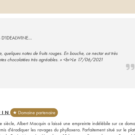
S D'IDEALWINE...
, quelques notes de fruits rouges. En bouche, ce nectar est très
es notes chocolatées très agréables. » <br>Le 17/06/2021
UIN
★ Domaine partenaire
 siècle, Albert Macquin a laissé une empreinte indélébile sur ce domai
ermis d'éradiquer les ravages du phylloxera. Parfaitement situé sur le pla