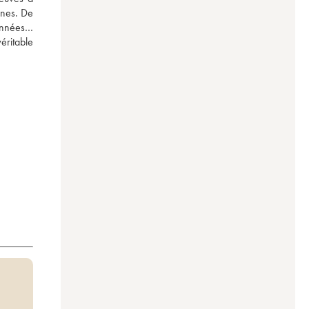
nes. De 
années… 
ritable 