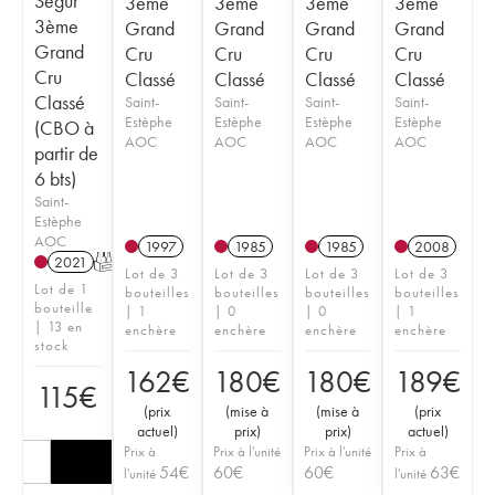
Ségur
3ème
3ème
3ème
3ème
3ème
Grand
Grand
Grand
Grand
Grand
Cru
Cru
Cru
Cru
Cru
Classé
Classé
Classé
Classé
Classé
Saint-
Saint-
Saint-
Saint-
Estèphe
Estèphe
Estèphe
Estèphe
(CBO à
AOC
AOC
AOC
AOC
partir de
6 bts)
Saint-
Estèphe
AOC
1997
1985
1985
2008
2021
T
Lot de 3
Lot de 3
Lot de 3
Lot de 3
Lot de 1
bouteilles
bouteilles
bouteilles
bouteilles
bouteille
| 1
| 0
| 0
| 1
| 13 en
enchère
enchère
enchère
enchère
stock
162
€
180
€
180
€
189
€
115
€
(
prix
(
mise à
(
mise à
(
prix
actuel
)
prix
)
prix
)
actuel
)
Prix à
Prix à l'unité
Prix à l'unité
Prix à
54
€
60
€
60
€
63
€
l'unité
l'unité