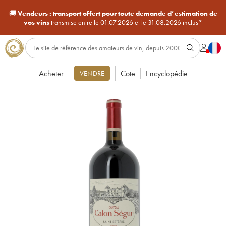
🚚
Vendeurs :
transport offert pour toute demande d’estimation de
vos vins
transmise entre le 01.07.2026 et le 31.08.2026 inclus*
Acheter
Cote
Encyclopédie
VENDRE