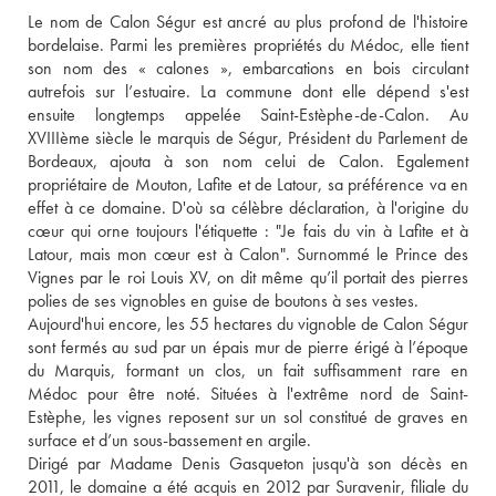
Le nom de Calon Ségur est ancré au plus profond de l'histoire 
bordelaise. Parmi les premières propriétés du Médoc, elle tient 
son nom des « calones », embarcations en bois circulant 
autrefois sur l’estuaire. La commune dont elle dépend s'est 
ensuite longtemps appelée Saint-Estèphe-de-Calon. Au 
XVIIIème siècle le marquis de Ségur, Président du Parlement de 
Bordeaux, ajouta à son nom celui de Calon. Egalement 
propriétaire de Mouton, Lafite et de Latour, sa préférence va en 
effet à ce domaine. D'où sa célèbre déclaration, à l'origine du 
cœur qui orne toujours l'étiquette : "Je fais du vin à Lafite et à 
Latour, mais mon cœur est à Calon". Surnommé le Prince des 
Vignes par le roi Louis XV, on dit même qu’il portait des pierres 
polies de ses vignobles en guise de boutons à ses vestes. 
Aujourd'hui encore, les 55 hectares du vignoble de Calon Ségur 
sont fermés au sud par un épais mur de pierre érigé à l’époque 
du Marquis, formant un clos, un fait suffisamment rare en 
Médoc pour être noté. Situées à l'extrême nord de Saint-
Estèphe, les vignes reposent sur un sol constitué de graves en 
surface et d’un sous-bassement en argile. 
Dirigé par Madame Denis Gasqueton jusqu'à son décès en 
2011, le domaine a été acquis en 2012 par Suravenir, filiale du 