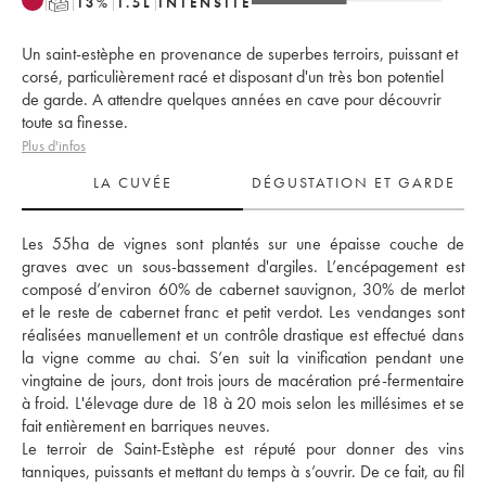
T
13
%
1.5
L
INTENSITÉ
Un saint-estèphe en provenance de superbes terroirs, puissant et
corsé, particulièrement racé et disposant d'un très bon potentiel
de garde. A attendre quelques années en cave pour découvrir
toute sa finesse.
Plus d'infos
LA CUVÉE
DÉGUSTATION ET GARDE
Les 55ha de vignes sont plantés sur une épaisse couche de 
graves avec un sous-bassement d'argiles. L’encépagement est 
composé d’environ 60% de cabernet sauvignon, 30% de merlot 
et le reste de cabernet franc et petit verdot. Les vendanges sont 
réalisées manuellement et un contrôle drastique est effectué dans 
la vigne comme au chai. S’en suit la vinification pendant une 
vingtaine de jours, dont trois jours de macération pré-fermentaire 
à froid. L'élevage dure de 18 à 20 mois selon les millésimes et se 
fait entièrement en barriques neuves. 
Le terroir de Saint-Estèphe est réputé pour donner des vins 
tanniques, puissants et mettant du temps à s’ouvrir. De ce fait, au fil 