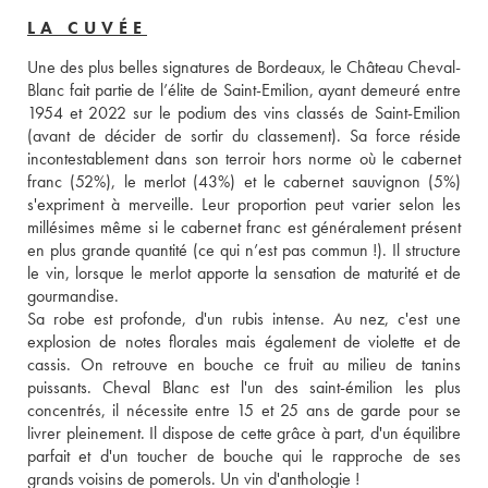
LA CUVÉE
Une des plus belles signatures de Bordeaux, le Château Cheval-
Blanc fait partie de l’élite de Saint-Emilion, ayant demeuré entre 
1954 et 2022 sur le podium des vins classés de Saint-Emilion 
(avant de décider de sortir du classement). Sa force réside 
incontestablement dans son terroir hors norme où le cabernet 
franc (52%), le merlot (43%) et le cabernet sauvignon (5%) 
s'expriment à merveille. Leur proportion peut varier selon les 
millésimes même si le cabernet franc est généralement présent 
en plus grande quantité (ce qui n’est pas commun !). Il structure 
le vin, lorsque le merlot apporte la sensation de maturité et de 
gourmandise. 
Sa robe est profonde, d'un rubis intense. Au nez, c'est une 
explosion de notes florales mais également de violette et de 
cassis. On retrouve en bouche ce fruit au milieu de tanins 
puissants. Cheval Blanc est l'un des saint-émilion les plus 
concentrés, il nécessite entre 15 et 25 ans de garde pour se 
livrer pleinement. Il dispose de cette grâce à part, d'un équilibre 
parfait et d'un toucher de bouche qui le rapproche de ses 
grands voisins de pomerols. Un vin d'anthologie !