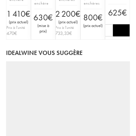
enchère
enchères
625
€
1 410
€
2 200
€
630
€
800
€
(
prix actuel
)
(
prix actuel
)
(
mise à
(
prix actuel
)
Prix à l'unité
Prix à l'unité
prix
)
470
€
733,33
€
IDEALWINE VOUS SUGGÈRE