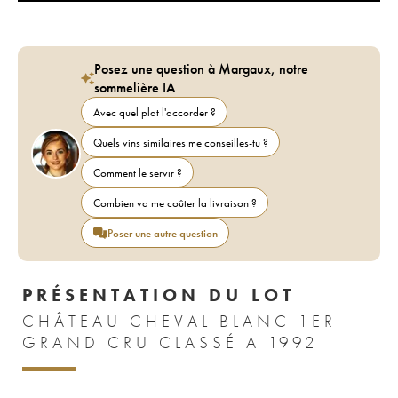
Posez une question à Margaux, notre
sommelière IA
Avec quel plat l'accorder ?
Quels vins similaires me conseilles-tu ?
Comment le servir ?
Combien va me coûter la livraison ?
Poser une autre question
PRÉSENTATION DU LOT
CHÂTEAU CHEVAL BLANC 1ER
GRAND CRU CLASSÉ A 1992