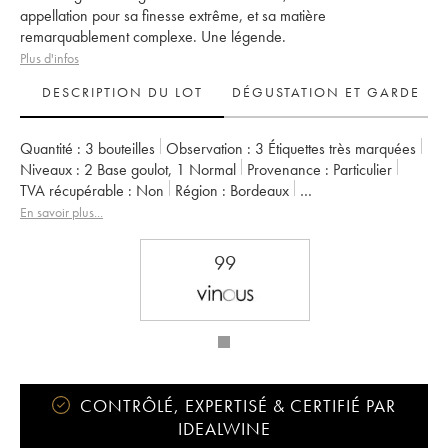
appellation pour sa finesse extrême, et sa matière
remarquablement complexe. Une légende.
Plus d'infos
DESCRIPTION DU LOT
DÉGUSTATION ET GARDE
Quantité :
3 bouteilles
Observation :
3 Étiquettes très marquées
Niveaux :
2
Base goulot
,
1
Normal
Provenance :
particulier
TVA récupérable :
non
Région :
Bordeaux
Appellation :
Saint-Émilion Grand Cru
En savoir plus...
Classement :
1er Grand Cru Classé A
Propriétaire :
LVMH / Albert Frère
99
CONTRÔLÉ, EXPERTISÉ & CERTIFIÉ PAR
IDEALWINE