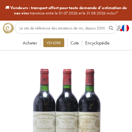
🚚
Vendeurs :
transport offert pour toute demande d’estimation de
vos vins
transmise entre le 01.07.2026 et le 31.08.2026 inclus*
Acheter
Cote
Encyclopédie
VENDRE