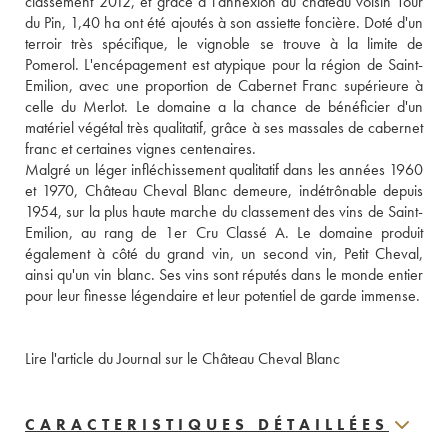
classement 2012, et grâce à l'annexion du château voisin Tour 
du Pin, 1,40 ha ont été ajoutés à son assiette foncière. Doté d'un 
terroir très spécifique, le vignoble se trouve à la limite de 
Pomerol. L'encépagement est atypique pour la région de Saint-
Emilion, avec une proportion de Cabernet Franc supérieure à 
celle du Merlot. Le domaine a la chance de bénéficier d'un 
matériel végétal très qualitatif, grâce à ses massales de cabernet 
franc et certaines vignes centenaires.
Malgré un léger infléchissement qualitatif dans les années 1960 
et 1970, Château Cheval Blanc demeure, indétrônable depuis 
1954, sur la plus haute marche du classement des vins de Saint-
Emilion, au rang de 1er Cru Classé A. Le domaine produit 
également à côté du grand vin, un second vin, Petit Cheval, 
ainsi qu'un vin blanc. Ses vins sont réputés dans le monde entier 
pour leur finesse légendaire et leur potentiel de garde immense. 
Lire l'article du Journal sur le Château Cheval Blanc
CARACTERISTIQUES DÉTAILLÉES