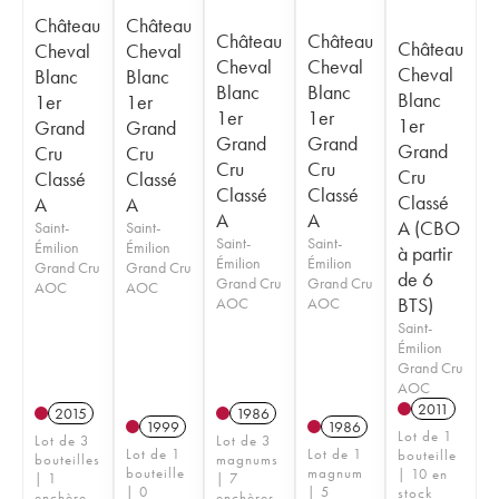
Château
Château
Château
Château
Château
Cheval
Cheval
Cheval
Cheval
Cheval
Blanc
Blanc
Blanc
Blanc
Blanc
1er
1er
1er
1er
1er
Grand
Grand
Grand
Grand
Grand
Cru
Cru
Cru
Cru
Cru
Classé
Classé
Classé
Classé
Classé
A
A
A
A
A (CBO
Saint-
Saint-
Saint-
Saint-
Émilion
Émilion
à partir
Émilion
Émilion
Grand Cru
Grand Cru
de 6
Grand Cru
Grand Cru
AOC
AOC
BTS)
AOC
AOC
Saint-
Émilion
Grand Cru
AOC
2011
2015
1986
1999
1986
Lot de 1
Lot de 3
Lot de 3
Lot de 1
Lot de 1
bouteille
bouteilles
magnums
bouteille
magnum
| 10 en
| 1
| 7
| 0
| 5
stock
enchère
enchères