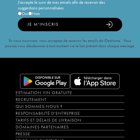
J'accepte le suivi de mes emails afin de recevoir des
suggestions personnalisées
Oui
Non
JE M'INSCRIS
En vous inscrivant, vous acceptez de recevoir les emails de iDealwine. Vous
pouvez vous désabonner à tout moment via le lien présent dans chaque message.
ESTIMATION VIN GRATUITE
RECRUTEMENT
QUI SOMMES-NOUS ?
RESPONSABILITÉ D'ENTREPRISE
TARIFS ET DÉLAIS DE LIVRAISON
DOMAINES PARTENAIRES
PRESSE