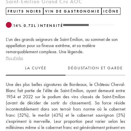
Saint-Émilion Grand Cru AOC
FRUITS NOIRS
VIN DE GASTRONOMIE
ICÔNE
14
%
0.75
L
INTENSITÉ
L'un des grands seigneurs de Saint-Emilion, au sommet de son
appellation pour sa finesse extrême, et sa matière
remarquablement complexe. Une légende.
Plus d'infos
LA CUVÉE
DÉGUSTATION ET GARDE
Une des plus belles signatures de Bordeaux, le Château Cheval-
Blanc fait partie de l’élite de Saint-Emilion, ayant demeuré entre 
1954 et 2022 sur le podium des vins classés de Saint-Emilion 
(avant de décider de sortir du classement). Sa force réside 
incontestablement dans son terroir hors norme où le cabernet 
franc (52%), le merlot (43%) et le cabernet sauvignon (5%) 
s'expriment à merveille. Leur proportion peut varier selon les 
millésimes même si le cabernet franc est généralement présent en 