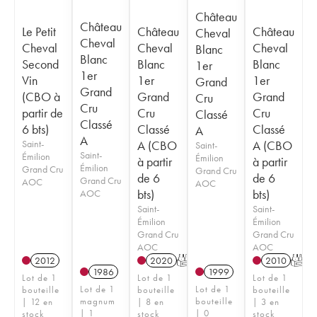
Château
Château
Le Petit
Château
Château
Cheval
Cheval
Cheval
Cheval
Cheval
Blanc
Blanc
Second
Blanc
Blanc
1er
1er
Vin
1er
1er
Grand
Grand
(CBO à
Grand
Grand
Cru
Cru
partir de
Cru
Cru
Classé
Classé
6 bts)
Classé
Classé
A
A
Saint-
A (CBO
A (CBO
Saint-
Saint-
Émilion
Émilion
à partir
à partir
Émilion
Grand Cru
Grand Cru
de 6
de 6
Grand Cru
AOC
AOC
bts)
bts)
AOC
Saint-
Saint-
Émilion
Émilion
Grand Cru
Grand Cru
AOC
AOC
2012
2020
T
2010
T
1986
1999
Lot de 1
Lot de 1
Lot de 1
Lot de 1
Lot de 1
bouteille
bouteille
bouteille
magnum
bouteille
| 12 en
| 8 en
| 3 en
| 1
| 0
stock
stock
stock