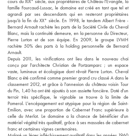
cours du XIX° siècle, aux propriétaires de Château l'Evangile, la 
famille Fourcaud-Lussac, le domaine est créé en tant que tel et 
agrandi par ses descendants qui en resteront propriétaires 
jusqu'à la fin du XX° siècle. En 1998, le tandem Albert Frère - 
Bernard Arnault rachète les parts de la Société Civile du Cheval 
Blanc, mais la continuité demeure, en la personne du Directeur, 
Pierre Lurton et de son équipe. En 2009, le groupe LVMH 
rachète 50% des parts à la holding personnelle de Bernard 
Arnault. 
Depuis 2011, les vinifications ont lieu dans le nouveau chai 
conçu par l'architecte Christian de Portzamparc ; un espace 
vaste, lumineux et écologique dont rêvait Pierre Lurton. Cheval 
Blanc a été confirmé comme premier grand cru classé A dans le 
classement 2012, et grâce à l'annexion du château voisin Tour 
du Pin, 1,40 ha ont été ajoutés à son assiette foncière. Doté d'un 
terroir très spécifique, le vignoble se trouve à la limite de 
Pomerol. L'encépagement est atypique pour la région de Saint-
Emilion, avec une proportion de Cabernet Franc supérieure à 
celle du Merlot. Le domaine a la chance de bénéficier d'un 
matériel végétal très qualitatif, grâce à ses massales de cabernet 
franc et certaines vignes centenaires.
Malgré un léger infléchissement qualitatif dans les années 1960 