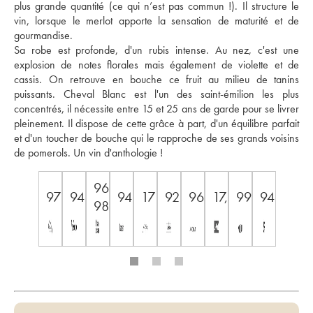
plus grande quantité (ce qui n’est pas commun !). Il structure le 
vin, lorsque le merlot apporte la sensation de maturité et de 
gourmandise. 
Sa robe est profonde, d'un rubis intense. Au nez, c'est une 
explosion de notes florales mais également de violette et de 
cassis. On retrouve en bouche ce fruit au milieu de tanins 
puissants. Cheval Blanc est l'un des saint-émilion les plus 
concentrés, il nécessite entre 15 et 25 ans de garde pour se livrer 
pleinement. Il dispose de cette grâce à part, d'un équilibre parfait 
et d'un toucher de bouche qui le rapproche de ses grands voisins 
de pomerols. Un vin d'anthologie !
96-
97
94
94
17
92
96
17,5/18/20
99
94
98