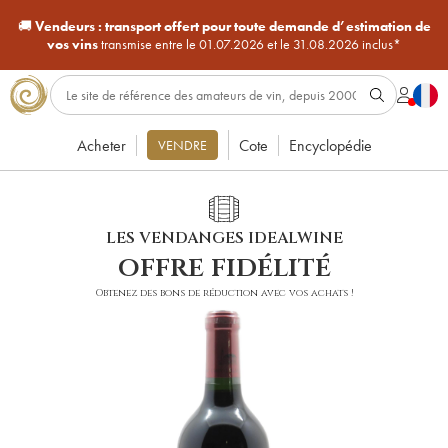
🚚
Vendeurs :
transport offert pour toute demande d’estimation de
vos vins
transmise entre le 01.07.2026 et le 31.08.2026 inclus*
Acheter
Cote
Encyclopédie
VENDRE
LES VENDANGES IDEALWINE
offre fidélité
Obtenez des bons de réduction avec vos achats !