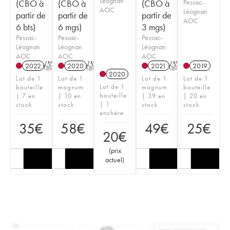
Léognan
(CBO à
(CBO à
(CBO à
Pessac-
AOC
Léognan
partir de
partir de
partir de
AOC
6 bts)
6 mgs)
3 mgs)
Pessac-
Pessac-
Pessac-
Léognan
Léognan
Léognan
AOC
AOC
AOC
2022
T
2020
T
2021
T
2019
2020
Lot de 1
Lot de 1
Lot de 1
Lot de 1
Lot de 1
bouteille
magnum
magnum
bouteille
bouteille
| 7 en
| 10 en
| 39 en
| 20 en
| 1
stock
stock
stock
stock
enchère
35
€
58
€
49
€
25
€
20
€
(
prix
actuel
)