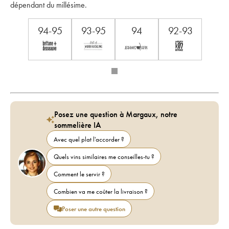
dépendant du millésime.
94-95
93-95
94
92-93
Posez une question à Margaux, notre
sommelière IA
Avec quel plat l'accorder ?
Quels vins similaires me conseilles-tu ?
Comment le servir ?
Combien va me coûter la livraison ?
Poser une autre question