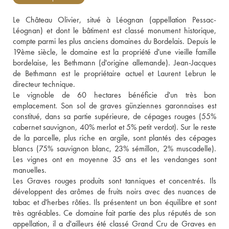
Le Château Olivier, situé à Léognan (appellation Pessac-
Léognan) et dont le bâtiment est classé monument historique, 
compte parmi les plus anciens domaines du Bordelais. Depuis le 
19ème siècle, le domaine est la propriété d'une vieille famille 
bordelaise, les Bethmann (d'origine allemande). Jean-Jacques 
de Bethmann est le propriétaire actuel et Laurent Lebrun le 
directeur technique. 
Le vignoble de 60 hectares bénéficie d'un très bon 
emplacement. Son sol de graves günziennes garonnaises est 
constitué, dans sa partie supérieure, de cépages rouges (55% 
cabernet sauvignon, 40% merlot et 5% petit verdot). Sur le reste 
de la parcelle, plus riche en argile, sont plantés des cépages 
blancs (75% sauvignon blanc, 23% sémillon, 2% muscadelle). 
Les vignes ont en moyenne 35 ans et les vendanges sont 
manuelles. 
Les Graves rouges produits sont tanniques et concentrés. Ils 
développent des arômes de fruits noirs avec des nuances de 
tabac et d'herbes rôties. Ils présentent un bon équilibre et sont 
très agréables. Ce domaine fait partie des plus réputés de son 
appellation, il a d'ailleurs été classé Grand Cru de Graves en 