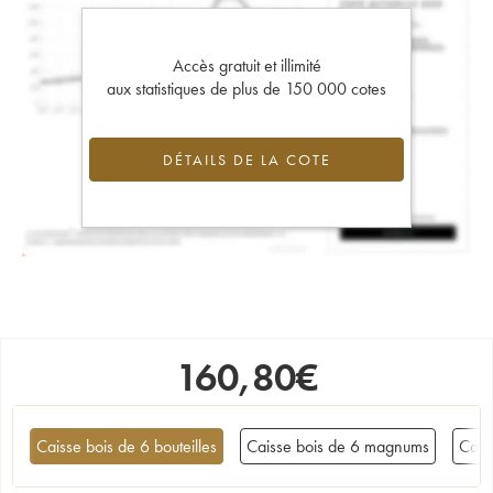
Accès gratuit et illimité
aux statistiques de plus de 150 000 cotes
DÉTAILS DE LA COTE
160,80
€
Caisse bois de 6 bouteilles
Caisse bois de 6 magnums
Cais