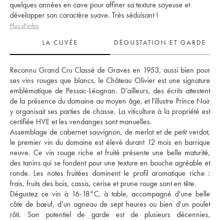
quelques années en cave pour affiner sa texture soyeuse et
développer son caractère suave. Très séduisant !
Plus d'infos
LA CUVÉE
DÉGUSTATION ET GARDE
Reconnu Grand Cru Classé de Graves en 1953, aussi bien pour 
ses vins rouges que blancs, le Château Olivier est une signature 
emblématique de Pessac-Léognan. D’ailleurs, des écrits attestent 
de la présence du domaine au moyen âge, et l'illustre Prince Noir 
y organisait ses parties de chasse. La viticulture à la propriété est 
certifiée HVE et les vendanges sont manuelles.
Assemblage de cabernet sauvignon, de merlot et de petit verdot, 
le premier vin du domaine est élevé durant 12 mois en barrique 
neuve. Ce vin rouge riche et fruité présente une belle maturité, 
des tanins qui se fondent pour une texture en bouche agréable et 
ronde. Les notes fruitées dominent le profil aromatique riche : 
frais, fruits des bois, cassis, cerise et prune rouge sont en tête.
Dégustez ce vin à 16-18°C, à table, accompagné d’une belle 
côte de bœuf, d’un agneau de sept heures ou bien d’un poulet 
rôti. Son potentiel de garde est de plusieurs décennies, 