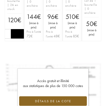
Lot de 1
bouteille
| 0
| 0
| 0
bouteille
| 26 en
enchère
enchère
enchère
| 0
stock
enchère
144
€
96
€
510
€
120
€
50
€
(
mise à
(
mise à
(
mise à
prix
)
prix
)
prix
)
(
mise à
Prix à l'unité
Prix à
Prix à
prix
)
72
€
48
€
85
€
l'unité
l'unité
Accès gratuit et illimité
aux statistiques de plus de 150 000 cotes
DÉTAILS DE LA COTE