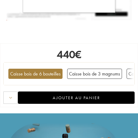
440
€
Caisse bois de 6 bouteilles
Caisse bois de 3 magnums
Cais
AJOUTER AU PANIER