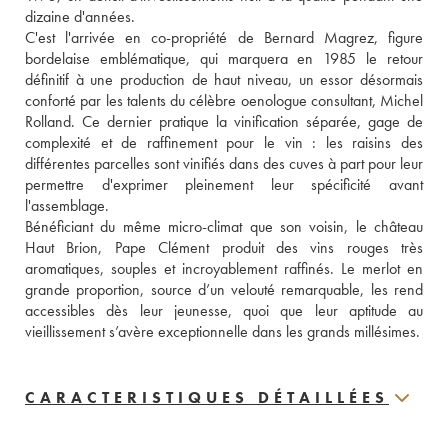
dizaine d'années. 
C'est l'arrivée en co-propriété de Bernard Magrez, figure 
bordelaise emblématique, qui marquera en 1985 le retour 
définitif à une production de haut niveau, un essor désormais 
conforté par les talents du célèbre oenologue consultant, Michel 
Rolland. Ce dernier pratique la vinification séparée, gage de 
complexité et de raffinement pour le vin : les raisins des 
différentes parcelles sont vinifiés dans des cuves à part pour leur 
permettre d'exprimer pleinement leur spécificité avant 
l'assemblage.
Bénéficiant du même micro-climat que son voisin, le château 
Haut Brion, Pape Clément produit des vins rouges très 
aromatiques, souples et incroyablement raffinés. Le merlot en 
grande proportion, source d’un velouté remarquable, les rend 
accessibles dès leur jeunesse, quoi que leur aptitude au 
vieillissement s’avère exceptionnelle dans les grands millésimes.
CARACTERISTIQUES DÉTAILLÉES