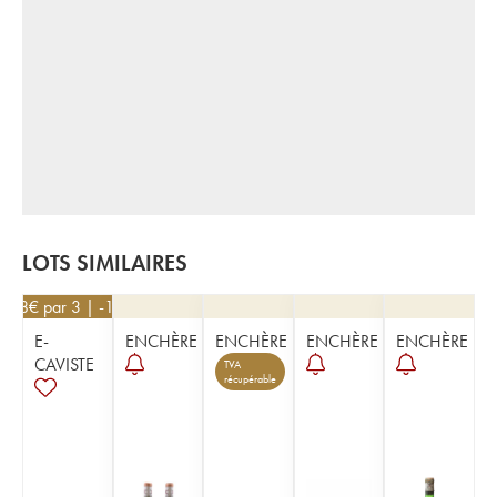
LOTS SIMILAIRES
108
€
par 3 | -10%
E-
ENCHÈRE
ENCHÈRE
ENCHÈRE
ENCHÈRE
CAVISTE
TVA
récupérable