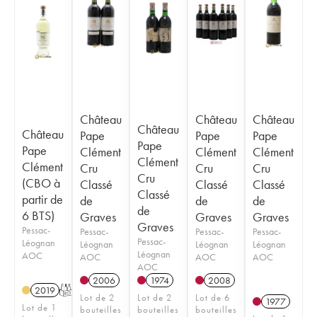
Château
Château
Château
Château
Château
Pape
Pape
Pape
Pape
Pape
Clément
Clément
Clément
Clément
Clément
Cru
Cru
Cru
Cru
(CBO à
Classé
Classé
Classé
Classé
partir de
de
de
de
de
6 BTS)
Graves
Graves
Graves
Graves
Pessac-
Pessac-
Pessac-
Pessac-
Pessac-
Léognan
Léognan
Léognan
Léognan
Léognan
AOC
AOC
AOC
AOC
AOC
2006
1974
2008
2019
T
Lot de 2
Lot de 2
Lot de 6
1977
Lot de 1
bouteilles
bouteilles
bouteilles