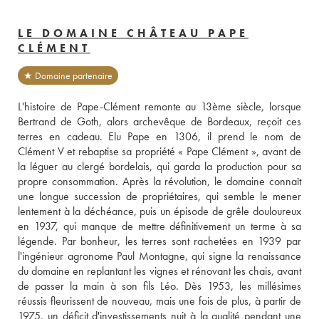
LE DOMAINE CHÂTEAU PAPE
CLÉMENT
★ Domaine partenaire
L'histoire de Pape-Clément remonte au 13ème siècle, lorsque 
Bertrand de Goth, alors archevêque de Bordeaux, reçoit ces 
terres en cadeau. Elu Pape en 1306, il prend le nom de 
Clément V et rebaptise sa propriété « Pape Clément », avant de 
la léguer au clergé bordelais, qui garda la production pour sa 
propre consommation. Après la révolution, le domaine connaît 
une longue succession de propriétaires, qui semble le mener 
lentement à la déchéance, puis un épisode de grêle douloureux 
en 1937, qui manque de mettre définitivement un terme à sa 
légende. Par bonheur, les terres sont rachetées en 1939 par 
l'ingénieur agronome Paul Montagne, qui signe la renaissance 
du domaine en replantant les vignes et rénovant les chais, avant 
de passer la main à son fils Léo. Dès 1953, les millésimes 
réussis fleurissent de nouveau, mais une fois de plus, à partir de 
1975, un déficit d'investissements nuit à la qualité pendant une 