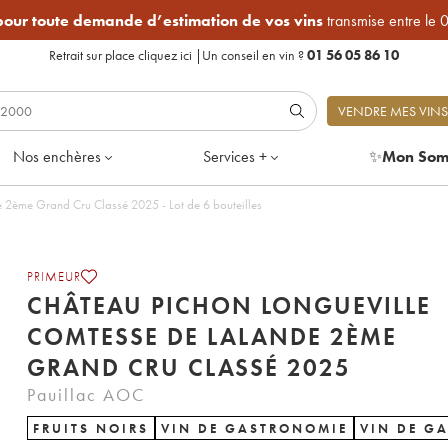
 pour toute demande d’estimation de vos vins
transmise entre le 
Retrait sur place
cliquez ici
|
Un conseil en vin ?
01 56 05 86 10
VENDRE MES VINS
Nos enchères
Services +
✨
Mon Som
Château Pichon Longueville Comtesse de Lalande 2ème Grand Cru Classé 2025 - Lot de 6 bouteilles
PRIMEUR
CHÂTEAU PICHON LONGUEVILLE
COMTESSE DE LALANDE 2ÈME
GRAND CRU CLASSÉ 2025
Pauillac AOC
FRUITS NOIRS
VIN DE GASTRONOMIE
VIN DE G