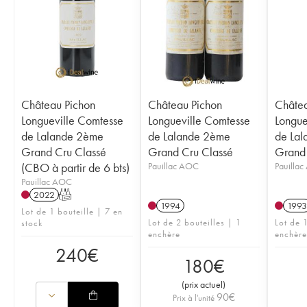
Château Pichon
Château Pichon
Châtea
Longueville Comtesse
Longueville Comtesse
Longue
de Lalande 2ème
de Lalande 2ème
de La
Grand Cru Classé
Grand Cru Classé
Grand 
(CBO à partir de 6 bts)
Pauillac AOC
Pauilla
Pauillac AOC
2022
T
1994
1993
Lot de 1 bouteille | 7 en
Lot de 2 bouteilles | 1
Lot de 1
stock
enchère
enchère
240
€
180
€
(
prix actuel
)
90
€
Prix à l'unité