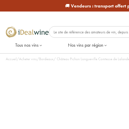
🚚
Vendeurs :
transport offert
Tous nos vins
Nos vins par région
Accueil
/
Acheter vins
/
Bordeaux
/