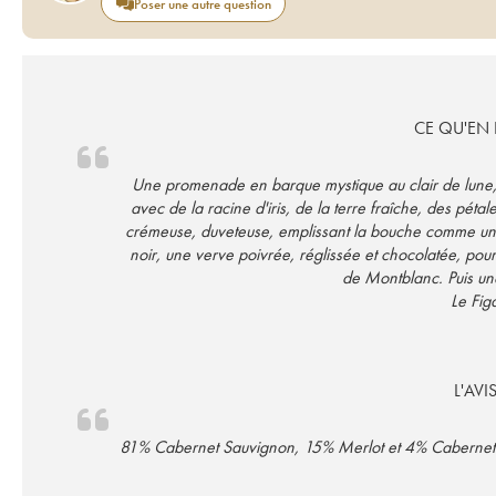
Poser une autre question
CE QU'EN D
Une promenade en barque mystique au clair de lune, be
avec de la racine d'iris, de la terre fraîche, des pét
crémeuse, duveteuse, emplissant la bouche comme une 
noir, une verve poivrée, réglissée et chocolatée, pou
de Montblanc. Puis une
Le Figa
L'AVI
81% Cabernet Sauvignon, 15% Merlot et 4% Cabernet