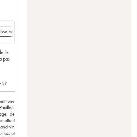
isse bois de 3 magnums
le le
RDE
commune 
uillac. 
age de 
mettant 
and vin 
lac, et 