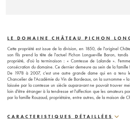
LE DOMAINE CHÂTEAU PICHON LONG
Cette propriété est issue de la division, en 1850, de l'originel Châte
son fils prend la tête de l'actuel Pichon Longueville Baron, tandis 
propriété, d'où la terminaison : « Comtesse de Lalande ». Femme d
consécration du domaine. Ce dernier demeure au sein de la famille fo
De 1978 à 2007, c'est une autre grande dame qui en a tenu les
Chancelier de l'Académie du Vin de Bordeaux, on la surnomme « la G
laissée par la comtesse un siècle auparavant ne pouvait trouver mei
loin d'être étranger à la tendresse et l'affection que les amateurs 
par la famille Rouzaud, propriétaire, entre autres, de la maison d
CARACTERISTIQUES DÉTAILLÉES