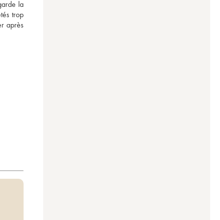
arde la 
és trop 
r après 
-