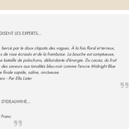
ISENT LES EXPERTS...
rcé par le doux clapotis des vagues. À la fois floral et terreux,
ales de rose écrasés et de la framboise. La bouche est somptueuse,
bataille de polochons, débordante d'énergie. Du cacao, du fruit
r des saveurs aux tonalités bleu-noir comme l'encre Midnight Blue
 finale sapide, saline, onctueuse.
ro - Par Ella Lister
S D'IDEALWINE...
 Franc