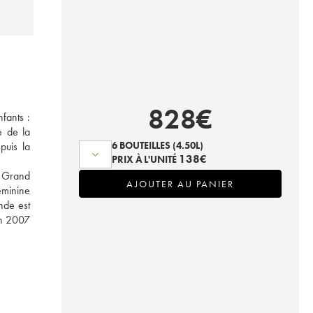
828
€
fants : 
 de la 
6 BOUTEILLES
(4.50L)
uis la 
138
€
PRIX À L'UNITÉ
 Grand 
AJOUTER AU PANIER
minine 
de est 
en 2007 