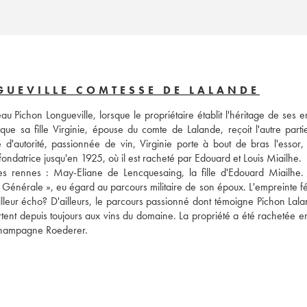
UEVILLE COMTESSE DE LALANDE
au Pichon Longueville, lorsque le propriétaire établit l'héritage de ses en
que sa fille Virginie, épouse du comte de Lalande, reçoit l'autre partie
'autorité, passionnée de vin, Virginie porte à bout de bras l'essor, p
ndatrice jusqu'en 1925, où il est racheté par Edouard et Louis Miailhe. 
 rennes : May-Eliane de Lencquesaing, la fille d'Edouard Miailhe.
énérale », eu égard au parcours militaire de son époux. L'empreinte fé
lleur écho? D'ailleurs, le parcours passionné dont témoigne Pichon Lalan
portent depuis toujours aux vins du domaine. La propriété a été rachetée 
e Champagne Roederer.