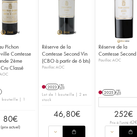
u Pichon
Réserve de la
Réserve de la
ville Comtesse
Comtesse Second Vin
Comtesse Second 
lande 2ème
(CBO à partir de 6 bts)
Pauillac AOC
Cru Classé
Pauillac AOC
c AOC
2023
T
2025
T
Lot de 1 bouteille | 2 en
 bouteille | 1
stock
46,80
€
252
€
80
€
42
Prix à l'unité
(
prix actuel
)