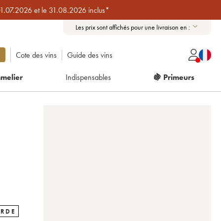
01.07.2026 et le 31.08.2026 inclus*
Les prix sont affichés pour une livraison en :
Cote des vins
Guide des vins
melier
Indispensables
🍇 Primeurs
ARDE