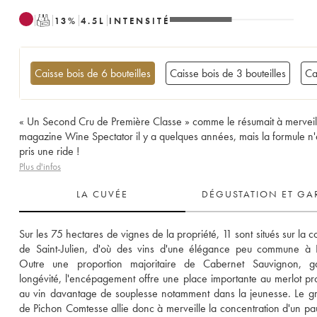
T
13
%
4.5
L
INTENSITÉ
Caisse bois de 6 bouteilles
Caisse bois de 3 bouteilles
Ca
« Un Second Cru de Première Classe » comme le résumait à merveil
magazine Wine Spectator il y a quelques années, mais la formule n'a pas
pris une ride !
Plus d'infos
LA CUVÉE
DÉGUSTATION ET GA
Sur les 75 hectares de vignes de la propriété, 11 sont situés sur la 
de Saint-Julien, d'où des vins d'une élégance peu commune à Pa
Outre une proportion majoritaire de Cabernet Sauvignon, g
longévité, l'encépagement offre une place importante au merlot pro
au vin davantage de souplesse notamment dans la jeunesse. Le gr
de Pichon Comtesse allie donc à merveille la concentration d'un pauil