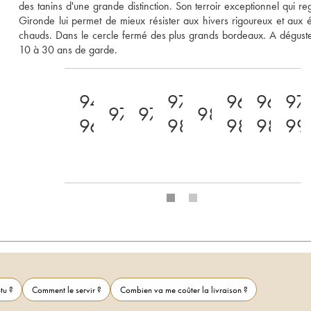
des tanins d'une grande distinction. Son terroir exceptionnel qui reg
Gironde lui permet de mieux résister aux hivers rigoureux et aux ét
chauds. Dans le cercle fermé des plus grands bordeaux. A déguste
10 à 30 ans de garde.
94-
97-
96-
96-
97
97
97
98
96
98
98
98
99
tu ?
Comment le servir ?
Combien va me coûter la livraison ?