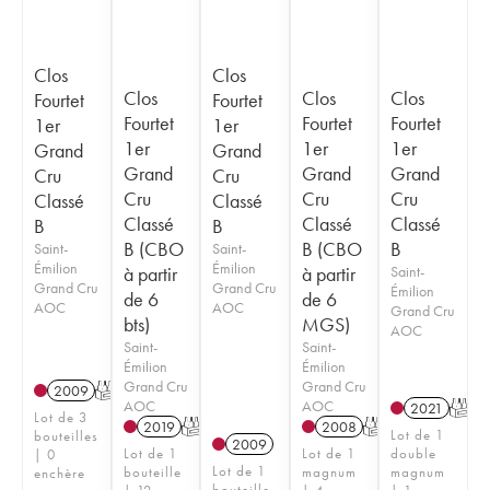
Clos
Clos
Clos
Clos
Clos
Fourtet
Fourtet
Fourtet
Fourtet
Fourtet
1er
1er
1er
1er
1er
Grand
Grand
Grand
Grand
Grand
Cru
Cru
Cru
Cru
Cru
Classé
Classé
Classé
Classé
Classé
B
B
B (CBO
B (CBO
B
Saint-
Saint-
Émilion
Émilion
à partir
à partir
Saint-
Grand Cru
Grand Cru
Émilion
de 6
de 6
AOC
AOC
Grand Cru
bts)
MGS)
AOC
Saint-
Saint-
Émilion
Émilion
Grand Cru
Grand Cru
2009
T
AOC
AOC
2021
T
Lot de 3
2019
T
2008
T
Lot de 1
bouteilles
2009
Lot de 1
Lot de 1
double
| 0
Lot de 1
bouteille
magnum
magnum
enchère
bouteille