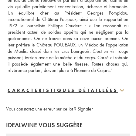
en fûts de chêne renouvelés par tiers chaque année, donne un 
vin qui allie parfaitement concentration, richesse et harmonie. 
Un équilibre cher au Président Georges Pompidou, 
inconditionnel de Château Poujeaux, ainsi que le rapportait en 
1972 le journaliste Philippe Couderc : « l'on reconnaît au 
président actuel de solides appétits qui ne négligent pas la 
gastronomie. On ne trouve dans sa cave aucun premier. On 
leur préfère le Château POUJEAUX, un Médoc de l'appellation 
de Moulis, classé dans les crus bourgeois. C'est un vin rouge 
puissant, terrien avec de la mâche et du corps. Corsé et robuste 
il possède également une belle finesse. Toutes choses qui, 
révérence parlant, doivent plaire à l'homme de Cajarc."
CARACTERISTIQUES DÉTAILLÉES
Vous constatez une erreur sur ce lot ?
Signaler
IDEALWINE VOUS SUGGÈRE