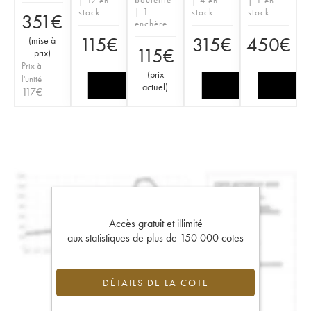
| 12 en
| 4 en
| 1 en
| 1
stock
stock
stock
351
€
enchère
115
€
315
€
450
€
(
mise à
115
€
prix
)
Prix à
(
prix
l'unité
actuel
)
117
€
Accès gratuit et illimité
aux statistiques de plus de 150 000 cotes
DÉTAILS DE LA COTE