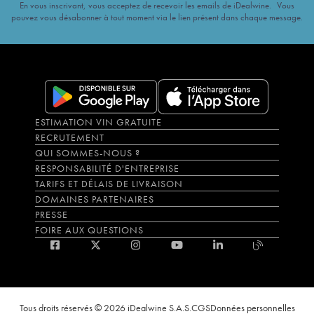
En vous inscrivant, vous acceptez de recevoir les emails de iDealwine. Vous
pouvez vous désabonner à tout moment via le lien présent dans chaque message.
ESTIMATION VIN GRATUITE
RECRUTEMENT
QUI SOMMES-NOUS ?
RESPONSABILITÉ D'ENTREPRISE
TARIFS ET DÉLAIS DE LIVRAISON
DOMAINES PARTENAIRES
PRESSE
FOIRE AUX QUESTIONS
Tous droits réservés © 2026 iDealwine S.A.S.
CGS
Données personnelles