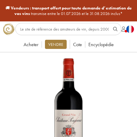
🚚
Vendeurs :
transport offert pour toute demande d’estimation de
vos vins
transmise entre le 01.07.2026 et le 31.08.2026 inclus*
Acheter
Cote
Encyclopédie
VENDRE