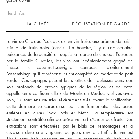
Plus d'infos
LA CUVÉE
DÉGUSTATION ET GARDE
Le vin de Château Poujeaux est un vin fruité, aux arômes de raisin 
mûr et de fruits noirs (cassis). En bouche, il y a une certaine 
puissance, de la densité et, depuis la reprise du château Poujeaux 
par la famille Cluvelier, les vins ont indéniablement gagné en 
finesse. Le cabernet-sauvignon compose majoritairement 
l'assemblage qu'il représente et est complété de merlot et de petit 
verdot. Ces cépages puisent leurs lettres de noblesses dans des 
sols profonds de graves typiques de la région et de cette 
appellation « confidentielle » de Moulis-en-Médoc. Cultivés avec 
soin, ils sont ensuite très sévèrement triés avant la vinification. 
Cette dernière se caractérise par une fermentation des baies 
entières en cuves inox, bois et béton. La température est 
strictement contrôlée afin de préserver la fraîcheur des fruits. Des 
extractions sont effectuées par le biais de remontages et la 
cuvaison dure une vingtaine de jours environ. Enfin, le vin est 
élevé sous bois pendant un an. La proportion de bois neuf 