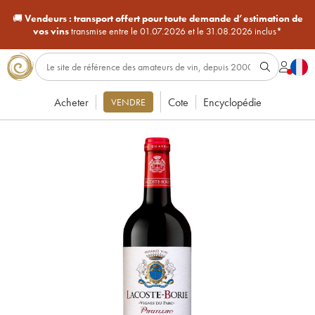
🚚
Vendeurs :
transport offert pour toute demande d’estimation de
vos vins
transmise entre le 01.07.2026 et le 31.08.2026 inclus*
Acheter
Cote
Encyclopédie
VENDRE