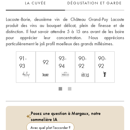
LA CUVÉE
DÉGUSTATION ET GARDE
Lacoste-Borie, deuxième vin de Château Grand-Puy Lacoste 
produit des vins au bouquet délicat, plein de finesse et de 
distinction. Il faut savoir attendre 5 à 15 ans avant de les boire 
pour apprécier leur concentration. Nous apprécions 
particulièrement le joli profil moelleux des grands millésimes.
91-
93-
90-
90-
92
93
94
92
92
Posez une question à Margaux, notre
sommelière IA
Avec quel plat l'accorder ?