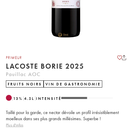
PRIMEUR
LACOSTE BORIE 2025
Pauillac AOC
FRUITS NOIRS
VIN DE GASTRONOMIE
13
%
4.5
L
INTENSITÉ
Taillé pour la garde, ce nectar dévoile un profil irrésistiblement
moelleux dans ses plus grands millésimes. Superbe !
Plus d'infos