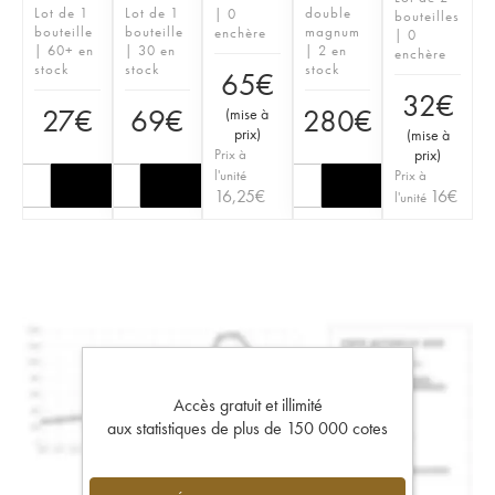
Lot de 1
Lot de 1
double
| 0
bouteilles
bouteille
bouteille
magnum
enchère
| 0
| 60+ en
| 30 en
| 2 en
enchère
stock
stock
stock
65
€
32
€
27
€
69
€
280
€
(
mise à
prix
)
(
mise à
Prix à
prix
)
l'unité
Prix à
16,25
€
16
€
l'unité
Accès gratuit et illimité
aux statistiques de plus de 150 000 cotes