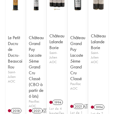
Château
Château
Le Petit
Château
Château
Lalande
Lalande
Ducru
Grand
Grand
Borie
Borie
de
Puy
Puy
Saint-
Saint-
Ducru-
Lacoste
Lacoste
Julien
Julien
Beaucai
5ème
5ème
AOC
AOC
llou
Grand
Grand
Saint-
Cru
Cru
Julien
Classé
Classé
AOC
(CBO à
Pauillac
AOC
partir de
6 bts)
Pauillac
1994
AOC
2021
T
1994
Lot de 4
2018
2021
T
Lot de 1
bouteilles
Lot de 2