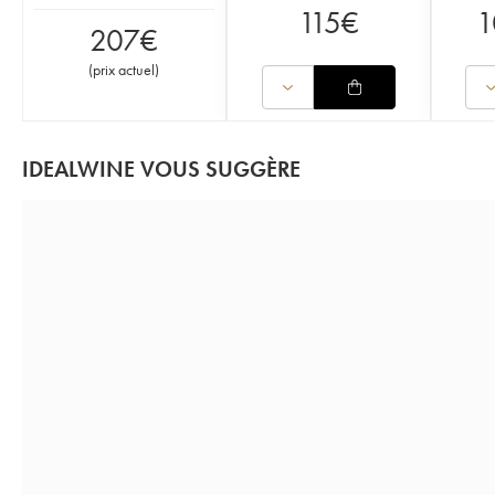
115
€
1
207
€
(
prix actuel
)
IDEALWINE VOUS SUGGÈRE