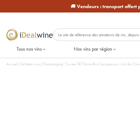
🚚
Vendeurs :
transport offert
Tous nos vins
Nos vins par région
Accueil
/
Acheter vins
/
Champagne
/
Cuvée 747 Extra-Brut Jacquesson - 