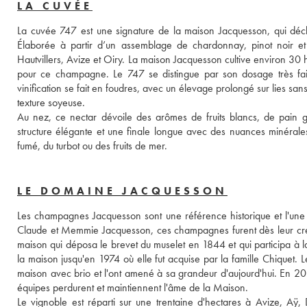
LA CUVÉE
La cuvée 747 est une signature de la maison Jacquesson, qui dé
Élaborée à partir d’un assemblage de chardonnay, pinot noir et pi
Hautvillers, Avize et Oiry. La maison Jacquesson cultive environ 30 h
pour ce champagne. Le 747 se distingue par son dosage très faible
vinification se fait en foudres, avec un élevage prolongé sur lies san
texture soyeuse. 
Au nez, ce nectar dévoile des arômes de fruits blancs, de pain gri
structure élégante et une finale longue avec des nuances minérales.
fumé, du turbot ou des fruits de mer.
LE DOMAINE JACQUESSON
Les champagnes Jacquesson sont une référence historique et l'une
Claude et Memmie Jacquesson, ces champagnes furent dès leur créa
maison qui déposa le brevet du muselet en 1844 et qui participa à la
la maison jusqu'en 1974 où elle fut acquise par la famille Chiquet. 
maison avec brio et l'ont amené à sa grandeur d'aujourd'hui. En 2022
équipes perdurent et maintiennent l'âme de la Maison.
Le vignoble est réparti sur une trentaine d'hectares à Avize, Aÿ,