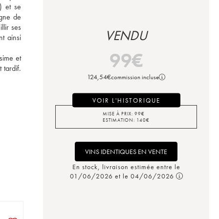
 et se 
gne de 
lir ses 
VENDU
 ainsi 
99
€
ime et 
tardif. 
124,54
€
commission incluse
VOIR L'HISTORIQUE
MISE À PRIX:
99
€
ESTIMATION:
140
€
VINS IDENTIQUES EN VENTE
En stock, livraison estimée entre le
01/06/2026 et le 04/06/2026