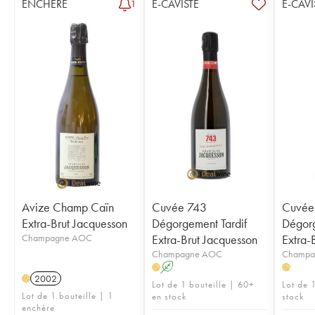
ENCHÈRE
E-CAVISTE
E-CAVI
1
Avize Champ Caïn
Cuvée 743
Cuvée
Extra-Brut Jacquesson
Dégorgement Tardif
Dégorg
Champagne AOC
Extra-Brut Jacquesson
Extra-
Champagne AOC
Champa
A
H
H
2002
H
Lot de 1 bouteille | 60+
Lot de 1
Lot de 1 bouteille | 1
en stock
stock
enchère