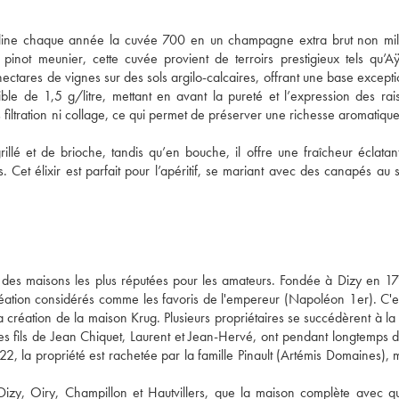
cline chaque année la cuvée 700 en un champagne extra brut non mill
not meunier, cette cuvée provient de terroirs prestigieux tels qu’Aÿ,
ectares de vignes sur des sols argilo-calcaires, offrant une base excepti
 de 1,5 g/litre, mettant en avant la pureté et l’expression des raisi
s filtration ni collage, ce qui permet de préserver une richesse aromatique
llé et de brioche, tandis qu’en bouche, il offre une fraîcheur éclatant
 Cet élixir est parfait pour l’apéritif, se mariant avec des canapés au 
 des maisons les plus réputées pour les amateurs. Fondée à Dizy en 17
tion considérés comme les favoris de l'empereur (Napoléon 1er). C'est
 création de la maison Krug. Plusieurs propriétaires se succédèrent à la 
Les fils de Jean Chiquet, Laurent et Jean-Hervé, ont pendant longtemps di
, la propriété est rachetée par la famille Pinault (Artémis Domaines), ma
 Dizy, Oiry, Champillon et Hautvillers, que la maison complète avec qu