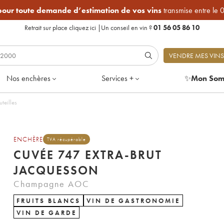
 pour toute demande d’estimation de vos vins
transmise entre le 
Retrait sur place
cliquez ici
|
Un conseil en vin ?
01 56 05 86 10
VENDRE MES VINS
Nos enchères
Services +
✨
Mon Som
Lot de 2 bouteilles
ENCHÈRE
TVA récupérable
CUVÉE 747 EXTRA-BRUT
JACQUESSON
Champagne AOC
FRUITS BLANCS
VIN DE GASTRONOMIE
VIN DE GARDE