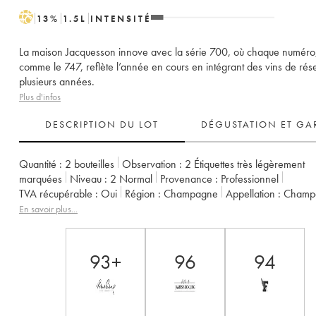
H
13
%
1.5
L
INTENSITÉ
La maison Jacquesson innove avec la série 700, où chaque numéro
comme le 747, reflète l’année en cours en intégrant des vins de rés
plusieurs années.
Plus d'infos
DESCRIPTION DU LOT
DÉGUSTATION ET GA
Quantité :
2 bouteilles
Observation :
2 Étiquettes très légèrement
marquées
Niveau :
2
Normal
Provenance :
professionnel
TVA récupérable :
oui
Région :
Champagne
Appellation :
Cham
Propriétaire :
Jacquesson
En savoir plus...
93+
96
94