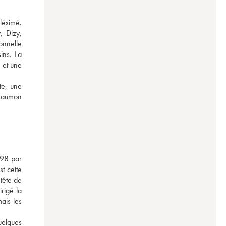
ésimé. 
 Dizy, 
onnelle 
ns. La 
 et une 
e, une 
saumon 
98 par 
 cette 
tête de 
rigé la 
is les 
elques 