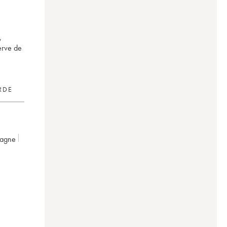
,
erve de
RDE
pagne