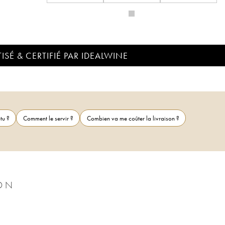
ISÉ & CERTIFIÉ PAR IDEALWINE
tu ?
Comment le servir ?
Combien va me coûter la livraison ?
SON