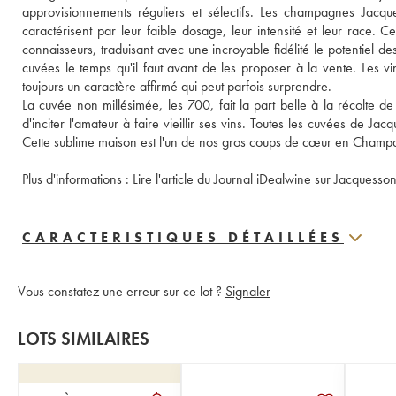
approvisionnements réguliers et sélectifs. Les champagnes Jacquess
caractérisent par leur faible dosage, leur intensité et leur race
connaisseurs, traduisant avec une incroyable fidélité le potentiel des te
cuvées le temps qu'il faut avant de les proposer à la vente. Les vin
toujours un caractère affirmé qui peut parfois surprendre. 
La cuvée non millésimée, les 700, fait la part belle à la récolte d
d'inciter l'amateur à faire vieillir ses vins. Toutes les cuvées de Ja
Cette sublime maison est l'un de nos gros coups de cœur en Champ
Plus d'informations : 
Lire l'article du Journal iDealwine sur Jacquesson
CARACTERISTIQUES DÉTAILLÉES
Vous constatez une erreur sur ce lot ?
Signaler
LOTS SIMILAIRES