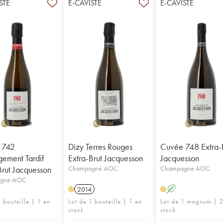
STE
E-CAVISTE
E-CAVISTE
 742
Dizy Terres Rouges
Cuvée 748 Extra-
ement Tardif
Extra-Brut Jacquesson
Jacquesson
Brut Jacquesson
Champagne AOC
Champagne AOC
gne AOC
2014
A
H
H
 bouteille | 1 en
Lot de 1 bouteille | 1 en
Lot de 1 magnum | 2
stock
stock