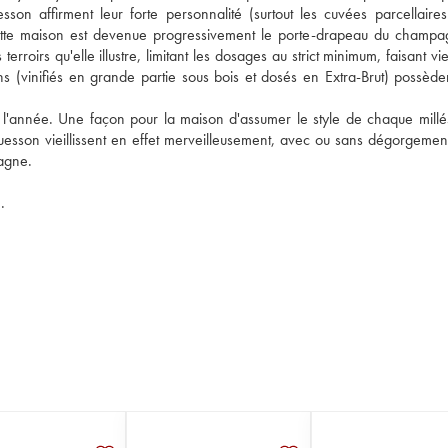
on affirment leur forte personnalité (surtout les cuvées parcellaires)
. Cette maison est devenue progressivement le porte-drapeau du champa
rroirs qu'elle illustre, limitant les dosages au strict minimum, faisant vieil
s (vinifiés en grande partie sous bois et dosés en Extra-Brut) possèdent
e l'année. Une façon pour la maison d'assumer le style de chaque millés
cquesson vieillissent en effet merveilleusement, avec ou sans dégorgement 
agne.
.