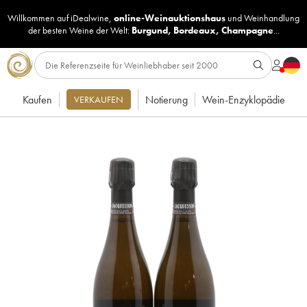
Willkommen auf iDealwine,
online-Weinauktionshaus
und
Weinhandlung
der besten Weine der Welt:
Burgund
,
Bordeaux
,
Champagne
...
Kaufen
Notierung
Wein-Enzyklopädie
VERKAUFEN