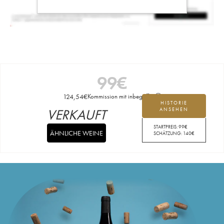
99
€
124,54
€
Kommission mit inbegriffen
HISTORIE
VERKAUFT
ANSEHEN
STARTPREIS:
99
€
ÄHNLICHE WEINE
SCHÄTZUNG:
140
€