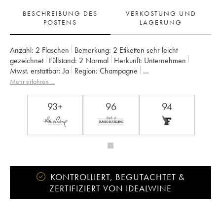
BESCHREIBUNG DES
VERKOSTUNG UND
POSTENS
LAGERUNG
Anzahl:
2 Flaschen
Bemerkung:
2 Etiketten sehr leicht
gezeichnet
Füllstand:
2
Normal
Herkunft:
unternehmen
Mwst. erstattbar:
ja
Region:
Champagne
Appellation:
Champagne
Eigentümer:
Jacquesson
Mehr erfahren …
93+
96
94
KONTROLLIERT, BEGUTACHTET &
ZERTIFIZIERT VON IDEALWINE