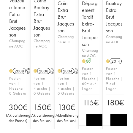
Vauzell
Corne
Caïn
Dégorg
Bautray
e Terme
Bautray
Extra-
ement
Extra-
Extra-
Extra-
Brut
Tardif
Brut
Brut
Brut
Jacques
Extra-
Jacques
Jacques
Jacques
son
Brut
son
son
son
Champag
Jacques
Champag
Champag
Champag
ne AOC
ne AOC
son
ne AOC
ne AOC
Champag
ne AOC
A
2014
H
H
Posten
Posten
2008
T
2008
T
2004
T
H
H
H
von 1
von 1
Posten
Posten
Posten
Flasche |
Flasche |
von 1
von 1
von 1
60+ auf
9 auf
Flasche |
Flasche |
Flasche |
Lager
Lager
0 Gebote
0 Gebote
0 Gebote
115
€
180
€
300
€
150
€
130
€
(
Aktualisierung
(
Aktualisierung
(
Aktualisierung
des Preises
)
des Preises
)
des Preises
)