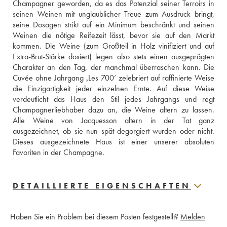
Champagner geworden, da es das Potenzial seiner Terroirs in 
seinen Weinen mit unglaublicher Treue zum Ausdruck bringt, 
seine Dosagen strikt auf ein Minimum beschränkt und seinen 
Weinen die nötige Reifezeit lässt, bevor sie auf den Markt 
kommen. Die Weine (zum Großteil in Holz vinifiziert und auf 
Extra-Brut-Stärke dosiert) legen also stets einen ausgeprägten 
Charakter an den Tag, der manchmal überraschen kann. Die 
Cuvée ohne Jahrgang ‚Les 700‘ zelebriert auf raffinierte Weise 
die Einzigartigkeit jeder einzelnen Ernte. Auf diese Weise 
verdeutlicht das Haus den Stil jedes Jahrgangs und regt 
Champagnerliebhaber dazu an, die Weine altern zu lassen. 
Alle Weine von Jacquesson altern in der Tat ganz 
ausgezeichnet, ob sie nun spät degorgiert wurden oder nicht. 
Dieses ausgezeichnete Haus ist einer unserer absoluten 
Favoriten in der Champagne.
DETAILLIERTE EIGENSCHAFTEN
Haben Sie ein Problem bei diesem Posten festgestellt?
Melden