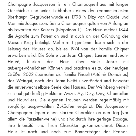
Champagne Jacquesson ist ein Champagnerhaus mit langer 
Geschichte und unter Liebhabern eines der renommiertesten 
überhaupt. Gegründet wurde es 1798 in Dizy von Claude und 
Memmie Jacquesson. Seine Champagner galten von Anfang an 
als Favoriten des Kaisers (Napoleon I.). Das Haus meldet 1844 
die Agraffe zum Patent an und ist auch an der Gründung der 
Maison Krug beteiligt. Mehrere Eigentümer lösen sich in der 
Leitung des Hauses ab, bis es 1974 von der Familie Chiquet 
erworben wird. Die Söhne von Jean Chiquet, Laurent und Jean-
Hervé, führten das Haus über viele Jahre mit 
außergewöhnlichem Können und brachten es zu der heutigen 
Größe. 2022 übernahm die Familie Pinault (Artémis Domaines) 
das Weingut, doch das Team bleibt unverändert und bewahrt 
die unverwechselbare Seele des Hauses. Der Weinberg verteilt 
sich auf gut dreißig Hektar in Avize, Aÿ, Dizy, Oiry, Champillon 
und Hautvillers. Die eigenen Trauben werden regelmäßig mit 
sorgfältig ausgewählten Zukäufen ergänzt. Die Jacquesson-
Champagner legen einen starken Charakter an den Tag (vor 
allem die Parzellenweine) und sind durch ihre geringe Dosage, 
ihre Intensität und ihren Charakter gekennzeichnet. Dieses 
Haus ist nach und nach zum Bannerträger der Kenner-