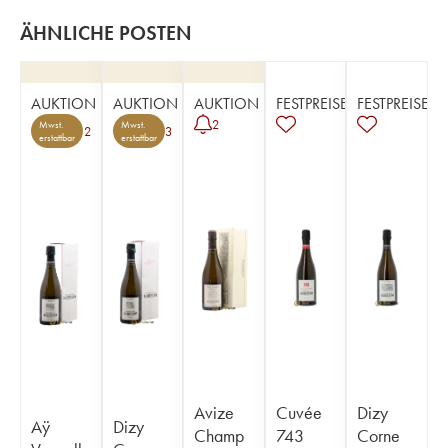
ÄHNLICHE POSTEN
AUKTION
AUKTION
AUKTION
FESTPREISE
FESTPREISE
2
Mwst.
Mwst.
2
3
erstattbar
erstattbar
Avize
Cuvée
Dizy
Aÿ
Dizy
Champ
743
Corne