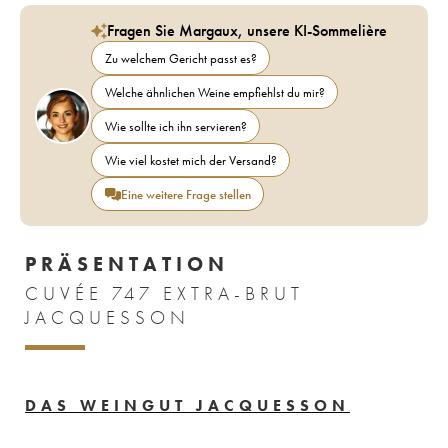
Fragen Sie Margaux, unsere KI-Sommelière
Zu welchem Gericht passt es?
Welche ähnlichen Weine empfiehlst du mir?
Wie sollte ich ihn servieren?
Wie viel kostet mich der Versand?
Eine weitere Frage stellen
PRÄSENTATION
CUVÉE 747 EXTRA-BRUT
JACQUESSON
DAS WEINGUT JACQUESSON