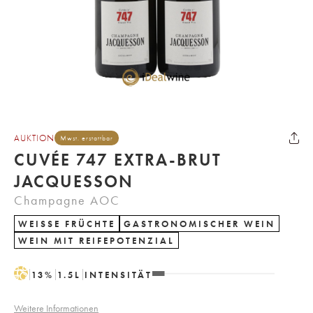
AUKTION
Mwst. erstattbar
CUVÉE 747 EXTRA-BRUT
JACQUESSON
Champagne AOC
WEISSE FRÜCHTE
GASTRONOMISCHER WEIN
WEIN MIT REIFEPOTENZIAL
H
13
%
1.5
L
INTENSITÄT
Weitere Informationen