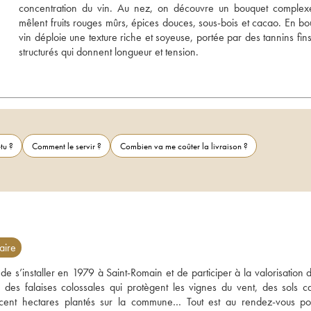
concentration du vin. Au nez, on découvre un bouquet complexe
mêlent fruits rouges mûrs, épices douces, sous-bois et cacao. En bou
vin déploie une texture riche et soyeuse, portée par des tannins fins 
structurés qui donnent longueur et tension.
tu ?
Comment le servir ?
Combien va me coûter la livraison ?
aire
 s’installer en 1979 à Saint-Romain et de participer à la valorisation de
des falaises colossales qui protègent les vignes du vent, des sols cal
 cent hectares plantés sur la commune… Tout est au rendez-vous po