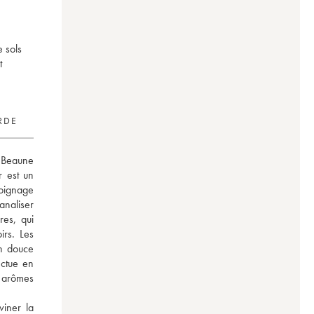
 sols
t
RDE
Beaune 
 est un 
oignage 
analiser 
es, qui 
rs. Les 
n douce 
ctue en 
arômes 
iner la 