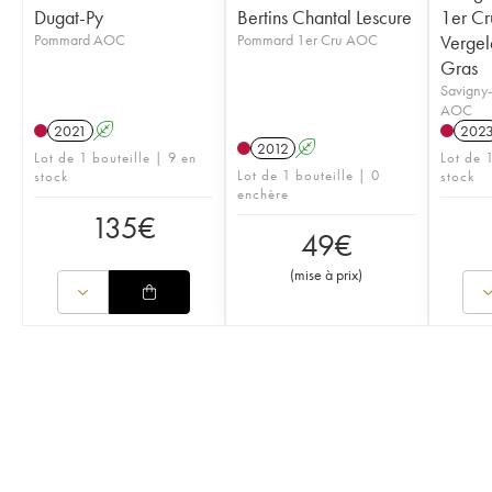
Dugat-Py
Bertins Chantal Lescure
1er Cr
Pommard AOC
Pommard 1er Cru AOC
Vergel
Gras
Savigny-
AOC
2021
A
202
2012
A
Lot de 1 bouteille | 9 en
Lot de 1
Lot de 1 bouteille | 0
stock
stock
enchère
135
€
49
€
(
mise à prix
)