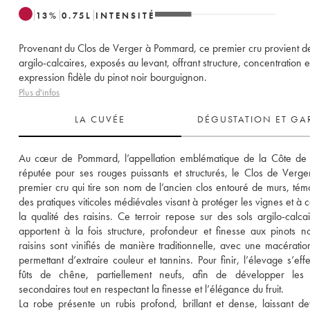
13
%
0.75
L
INTENSITÉ
Provenant du Clos de Verger à Pommard, ce premier cru provient de
argilo-calcaires, exposés au levant, offrant structure, concentration e
expression fidèle du pinot noir bourguignon.
Plus d'infos
LA CUVÉE
DÉGUSTATION ET GA
Au cœur de Pommard, l’appellation emblématique de la Côte de 
réputée pour ses rouges puissants et structurés, le Clos de Verger
premier cru qui tire son nom de l’ancien clos entouré de murs, tém
des pratiques viticoles médiévales visant à protéger les vignes et à c
la qualité des raisins. Ce terroir repose sur des sols argilo-calcair
apportent à la fois structure, profondeur et finesse aux pinots noi
raisins sont vinifiés de manière traditionnelle, avec une macératio
permettant d’extraire couleur et tannins. Pour finir, l’élevage s’effe
fûts de chêne, partiellement neufs, afin de développer les 
secondaires tout en respectant la finesse et l’élégance du fruit. 
La robe présente un rubis profond, brillant et dense, laissant dev