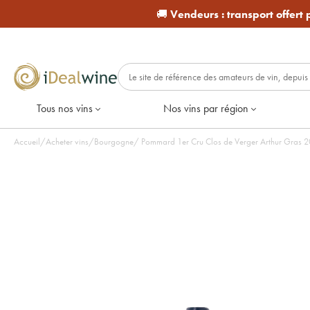
🚚
Vendeurs :
transport offert
Tous nos vins
Nos vins par région
Accueil
/
Acheter vins
/
Bourgogne
/
Pomm