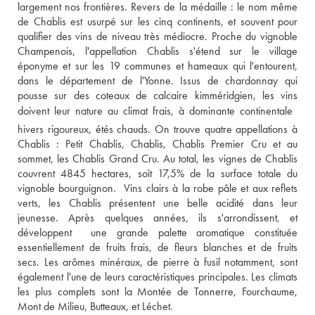
largement nos frontières. Revers de la médaille : le nom même 
de Chablis est usurpé sur les cinq continents, et souvent pour 
qualifier des vins de niveau très médiocre. Proche du vignoble 
Champenois, l'appellation Chablis s'étend sur le village 
éponyme et sur les 19 communes et hameaux qui l'entourent, 
dans le département de l'Yonne. Issus de chardonnay qui 
pousse sur des coteaux de calcaire kimméridgien, les vins 
doivent leur nature au climat frais, à dominante continentale  
hivers rigoureux, étés chauds. On trouve quatre appellations à 
Chablis : Petit Chablis, Chablis, Chablis Premier Cru et au 
sommet, les Chablis Grand Cru. Au total, les vignes de Chablis 
couvrent 4845 hectares, soit 17,5% de la surface totale du 
vignoble bourguignon.  Vins clairs à la robe pâle et aux reflets 
verts, les Chablis présentent une belle acidité dans leur 
jeunesse. Après quelques années, ils s'arrondissent, et 
développent  une grande palette aromatique constituée 
essentiellement de fruits frais, de fleurs blanches et de fruits 
secs. Les arômes minéraux, de pierre à fusil notamment, sont 
également l'une de leurs caractéristiques principales. Les climats 
les plus complets sont la Montée de Tonnerre, Fourchaume, 
Mont de Milieu, Butteaux, et Léchet.