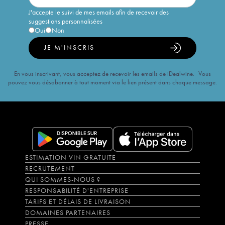
J'accepte le suivi de mes emails afin de recevoir des
suggestions personnalisées
Oui
Non
JE M'INSCRIS
En vous inscrivant, vous acceptez de recevoir les emails de iDealwine. Vous
pouvez vous désabonner à tout moment via le lien présent dans chaque message.
ESTIMATION VIN GRATUITE
RECRUTEMENT
QUI SOMMES-NOUS ?
RESPONSABILITÉ D'ENTREPRISE
TARIFS ET DÉLAIS DE LIVRAISON
DOMAINES PARTENAIRES
PRESSE