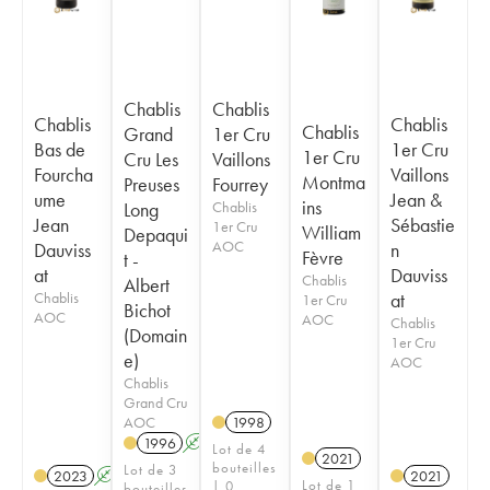
Chablis
Chablis
Chablis
Chablis
Chablis
Grand
1er Cru
Bas de
1er Cru
1er Cru
Cru Les
Vaillons
Fourcha
Vaillons
Montma
Preuses
Fourrey
ume
Jean &
ins
Long
Chablis
Jean
Sébastie
1er Cru
William
Depaqui
AOC
Dauviss
n
Fèvre
t -
at
Dauviss
Chablis
Albert
Chablis
at
1er Cru
Bichot
AOC
AOC
Chablis
(Domain
1er Cru
e)
AOC
Chablis
Grand Cru
AOC
1998
1996
A
Lot de 4
2021
bouteilles
Lot de 3
2023
A
2021
Lot de 1
| 0
bouteilles