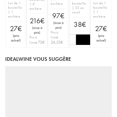
Lot de 1
Lot de 1
bouteille
enchère
| 0
bouteille
bouteille
| 22 en
enchère
| 1
| 1
stock
97
€
enchère
enchère
216
€
38
€
(
mise à
27
€
27
€
prix
)
(
mise à
prix
)
Prix à
(
prix
(
prix
Prix à
l'unité
actuel
)
actuel
)
72
€
24,25
€
l'unité
IDEALWINE VOUS SUGGÈRE