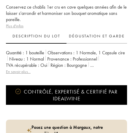
Conservez ce chablis 1er cru en cave quelques années afin de le
laisser s'arrondir et harmoniser son bouquet aromatique sans
pareille.
Plus d'infos
DESCRIPTION DU LOT
DÉGUSTATION ET GARDE
Quantité :
1 bouteille
Observations :
1 Normale
,
1 Capsule cire
Niveau :
1
Normal
Provenance :
professionnel
TVA récupérable :
oui
Région :
Bourgogne
Appellation :
Chablis
Classement :
1er Cru
En savoir plus...
CONTRÔLÉ, EXPERTISÉ & CERTIFIÉ PAR
IDEALWINE
Posez une question à Margaux, notre