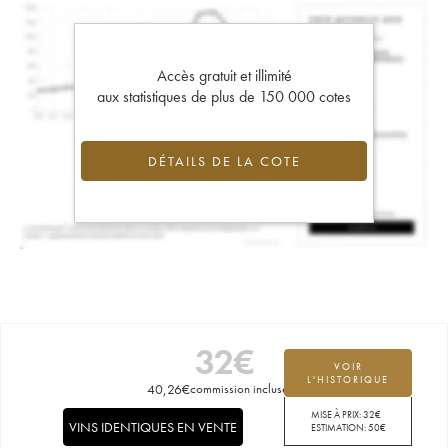
Accès gratuit et illimité
aux statistiques de plus de 150 000 cotes
DÉTAILS DE LA COTE
32
€
VOIR
L'HISTORIQUE
40,26
€
commission incluse
MISE À PRIX:
32
€
VINS IDENTIQUES EN VENTE
ESTIMATION:
50
€