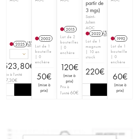
partir de
3 mgs)
Saint-
Julien
AOC
2015
2022
T
Lot de 2
2002
1992
Lot de 1
bouteilles
2025
T
Lot de 1
Lot de 1
magnum
| 0
bouteille
bouteille
| 10 en
enchère
| 0
| 0
stock
enchère
enchère
523,80
€
120
€
220
€
50
€
60
€
Prix à l'unité
(
mise à
87,30
€
prix
)
(
mise à
(
mise à
Prix à
prix
)
prix
)
60
€
l'unité