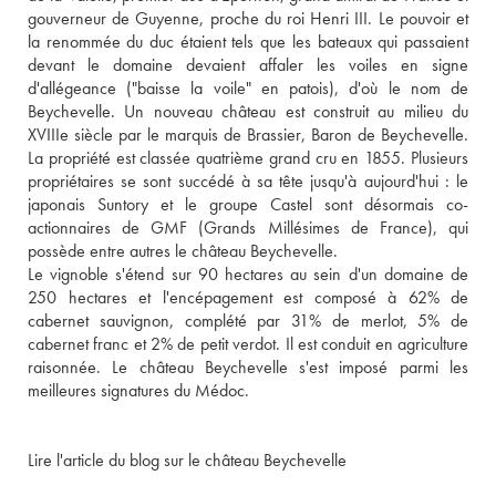
gouverneur de Guyenne, proche du roi Henri III. Le pouvoir et 
la renommée du duc étaient tels que les bateaux qui passaient 
devant le domaine devaient affaler les voiles en signe 
d'allégeance ("baisse la voile" en patois), d'où le nom de 
Beychevelle. Un nouveau château est construit au milieu du 
XVIIIe siècle par le marquis de Brassier, Baron de Beychevelle. 
La propriété est classée quatrième grand cru en 1855. Plusieurs 
propriétaires se sont succédé à sa tête jusqu'à aujourd'hui : le 
japonais Suntory et le groupe Castel sont désormais co-
actionnaires de GMF (Grands Millésimes de France), qui 
possède entre autres le château Beychevelle. 
Le vignoble s'étend sur 90 hectares au sein d'un domaine de 
250 hectares et l'encépagement est composé à 62% de 
cabernet sauvignon, complété par 31% de merlot, 5% de 
cabernet franc et 2% de petit verdot. Il est conduit en agriculture 
raisonnée. Le château Beychevelle s'est imposé parmi les 
meilleures signatures du Médoc.
Lire l'article du blog sur le château Beychevelle