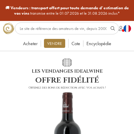
🚚
Vendeurs :
transport offert pour toute demande d’estimation de
vos vins
transmise entre le 01.07.2026 et le 31.08.2026 inclus*
Acheter
Cote
Encyclopédie
VENDRE
LES VENDANGES IDEALWINE
offre fidélité
Obtenez des bons de réduction avec vos achats !