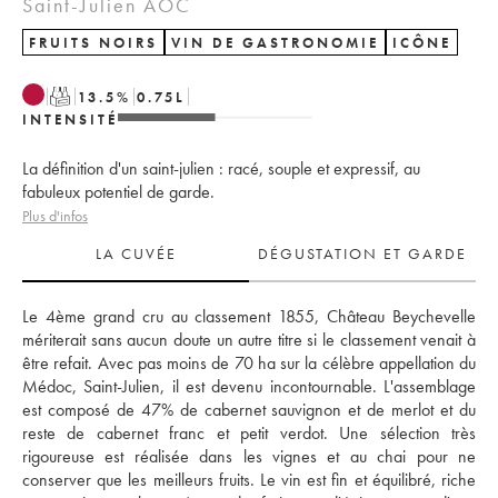
Saint-Julien AOC
FRUITS NOIRS
VIN DE GASTRONOMIE
ICÔNE
T
13.5
%
0.75
L
INTENSITÉ
La définition d'un saint-julien : racé, souple et expressif, au
fabuleux potentiel de garde.
Plus d'infos
LA CUVÉE
DÉGUSTATION ET GARDE
Le 4ème grand cru au classement 1855, Château Beychevelle 
mériterait sans aucun doute un autre titre si le classement venait à 
être refait. Avec pas moins de 70 ha sur la célèbre appellation du 
Médoc, Saint-Julien, il est devenu incontournable. L'assemblage 
est composé de 47% de cabernet sauvignon et de merlot et du 
reste de cabernet franc et petit verdot. Une sélection très 
rigoureuse est réalisée dans les vignes et au chai pour ne 
conserver que les meilleurs fruits. Le vin est fin et équilibré, riche 