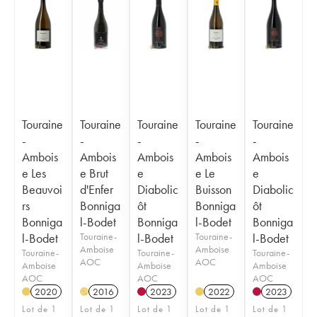
Touraine
Touraine
Touraine
Touraine
Touraine
-
-
-
-
-
Ambois
Ambois
Ambois
Ambois
Ambois
e Les
e Brut
e
e Le
e
Beauvoi
d'Enfer
Diabolic
Buisson
Diabolic
rs
Bonniga
ôt
Bonniga
ôt
Bonniga
l-Bodet
Bonniga
l-Bodet
Bonniga
l-Bodet
Touraine-
l-Bodet
Touraine-
l-Bodet
Amboise
Amboise
Touraine-
Touraine-
Touraine-
AOC
AOC
Amboise
Amboise
Amboise
AOC
AOC
AOC
2020
2016
2023
2022
2023
H
Lot de 1
Lot de 1
Lot de 1
Lot de 1
Lot de 1