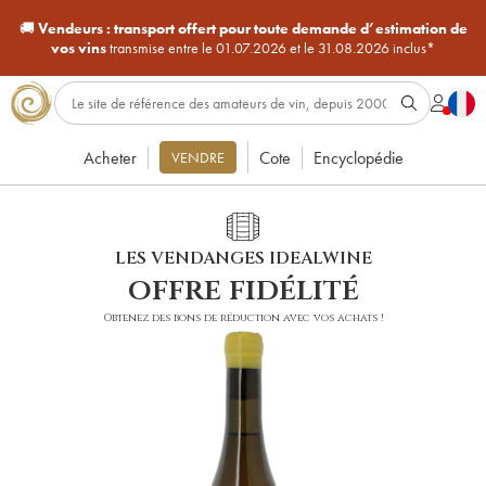
🚚
Vendeurs :
transport offert pour toute demande d’estimation de
vos vins
transmise entre le 01.07.2026 et le 31.08.2026 inclus*
Acheter
Cote
Encyclopédie
VENDRE
LES VENDANGES IDEALWINE
offre fidélité
Obtenez des bons de réduction avec vos achats !