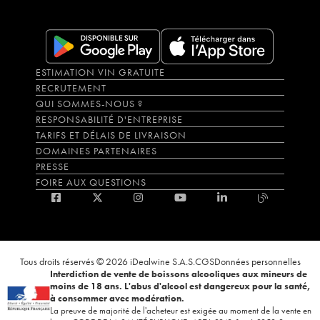
ESTIMATION VIN GRATUITE
RECRUTEMENT
QUI SOMMES-NOUS ?
RESPONSABILITÉ D'ENTREPRISE
TARIFS ET DÉLAIS DE LIVRAISON
DOMAINES PARTENAIRES
PRESSE
FOIRE AUX QUESTIONS
Tous droits réservés © 2026 iDealwine S.A.S.
CGS
Données personnelles
Interdiction de vente de boissons alcooliques aux mineurs de
moins de 18 ans. L'abus d'alcool est dangereux pour la santé,
à consommer avec modération.
La preuve de majorité de l'acheteur est exigée au moment de la vente en