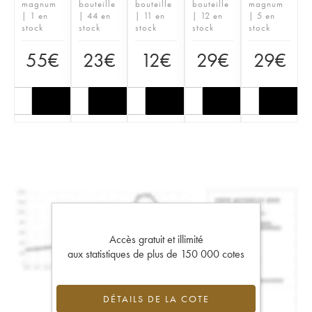
magnum
bouteille
bouteille
bouteille
magnum
| 1 en
| 44 en
| 11 en
| 12 en
| 5 en
stock
stock
stock
stock
stock
55
€
23
€
12
€
29
€
29
€
Accès gratuit et illimité
aux statistiques de plus de 150 000 cotes
DÉTAILS DE LA COTE