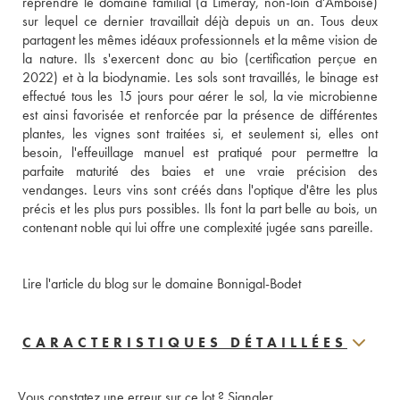
reprendre le domaine familial (à Limeray, non-loin d'Amboise) 
sur lequel ce dernier travaillait déjà depuis un an. Tous deux 
partagent les mêmes idéaux professionnels et la même vision de 
la nature. Ils s'exercent donc au bio (certification perçue en 
2022) et à la biodynamie. Les sols sont travaillés, le binage est 
effectué tous les 15 jours pour aérer le sol, la vie microbienne 
est ainsi favorisée et renforcée par la présence de différentes 
plantes, les vignes sont traitées si, et seulement si, elles ont 
besoin, l'effeuillage manuel est pratiqué pour permettre la 
parfaite maturité des baies et une vraie précision des 
vendanges. Leurs vins sont créés dans l'optique d'être les plus 
précis et les plus purs possibles. Ils font la part belle au bois, un 
contenant noble qui lui offre une complexité jugée sans pareille.
Lire l'article du blog sur le domaine Bonnigal-Bodet
CARACTERISTIQUES DÉTAILLÉES
Vous constatez une erreur sur ce lot ?
Signaler