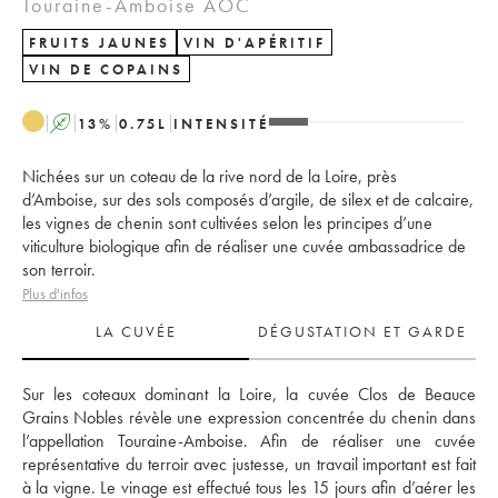
Touraine-Amboise AOC
FRUITS JAUNES
VIN D'APÉRITIF
VIN DE COPAINS
A
13
%
0.75
L
INTENSITÉ
Nichées sur un coteau de la rive nord de la Loire, près
d’Amboise, sur des sols composés d’argile, de silex et de calcaire,
les vignes de chenin sont cultivées selon les principes d’une
viticulture biologique afin de réaliser une cuvée ambassadrice de
son terroir.
Plus d'infos
LA CUVÉE
DÉGUSTATION ET GARDE
Sur les coteaux dominant la Loire, la cuvée Clos de Beauce 
Grains Nobles révèle une expression concentrée du chenin dans 
l’appellation Touraine-Amboise. Afin de réaliser une cuvée 
représentative du terroir avec justesse, un travail important est fait 
à la vigne. Le vinage est effectué tous les 15 jours afin d’aérer les 