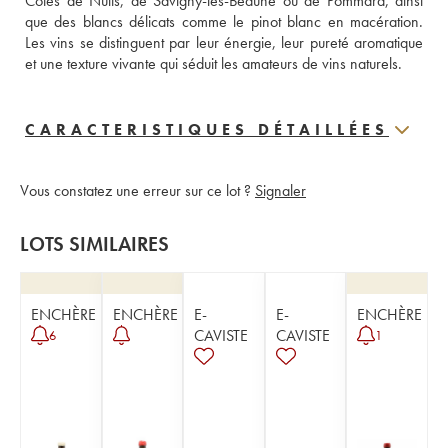
Côtes de Nuits, de Savigny-lès-Beaune ou de Pommard, ainsi 
que des blancs délicats comme le pinot blanc en macération. 
Les vins se distinguent par leur énergie, leur pureté aromatique 
et une texture vivante qui séduit les amateurs de vins naturels.
CARACTERISTIQUES DÉTAILLÉES
Vous constatez une erreur sur ce lot ?
Signaler
LOTS SIMILAIRES
ENCHÈRE
ENCHÈRE
E-
E-
ENCHÈRE
CAVISTE
CAVISTE
6
1