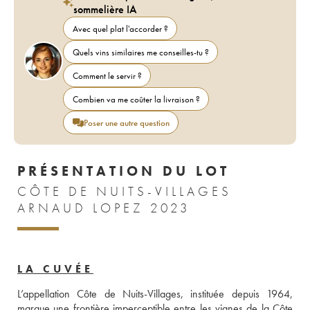
sommelière IA
Avec quel plat l'accorder ?
Quels vins similaires me conseilles-tu ?
Comment le servir ?
Combien va me coûter la livraison ?
Poser une autre question
PRÉSENTATION DU LOT
CÔTE DE NUITS-VILLAGES
ARNAUD LOPEZ 2023
LA CUVÉE
L’appellation Côte de Nuits-Villages, instituée depuis 1964, 
marque une frontière imperceptible entre les vignes de la Côte 