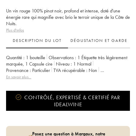
Un vin rouge 100% pinot noir, profond et intense, doté d'une
énergie rare qui magnifie avec brio le terroir unique de la Côte de
Nuits.
Plus d'infos
DESCRIPTION DU LOT
DÉGUSTATION ET GARDE
Quantité :
1 bouteille
Observations :
1 Étiquette très légèrement
marquée
,
1 Capsule cire
Niveau :
1
Normal
Provenance :
particulier
TVA récupérable :
non
Région :
Bourgogne
Appellation :
Côte de Nuits-Villages
En savoir plus...
Propriétaire :
Arnaud Lopez
CONTRÔLÉ, EXPERTISÉ & CERTIFIÉ PAR
IDEALWINE
Posez une question à Margaux, notre