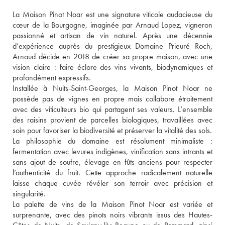
La Maison Pinot Noar est une signature viticole audacieuse du 
cœur de la Bourgogne, imaginée par Arnaud Lopez, vigneron 
passionné et artisan de vin naturel. Après une décennie 
d’expérience auprès du prestigieux Domaine Prieuré Roch, 
Arnaud décide en 2018 de créer sa propre maison, avec une 
vision claire : faire éclore des vins vivants, biodynamiques et 
profondément expressifs.
Installée à Nuits-Saint-Georges, la Maison Pinot Noar ne 
possède pas de vignes en propre mais collabore étroitement 
avec des viticulteurs bio qui partagent ses valeurs. L’ensemble 
des raisins provient de parcelles biologiques, travaillées avec 
soin pour favoriser la biodiversité et préserver la vitalité des sols.
La philosophie du domaine est résolument minimaliste : 
fermentation avec levures indigènes, vinification sans intrants et 
sans ajout de soufre, élevage en fûts anciens pour respecter 
l’authenticité du fruit. Cette approche radicalement naturelle 
laisse chaque cuvée révéler son terroir avec précision et 
singularité.
La palette de vins de la Maison Pinot Noar est variée et 
surprenante, avec des pinots noirs vibrants issus des Hautes-