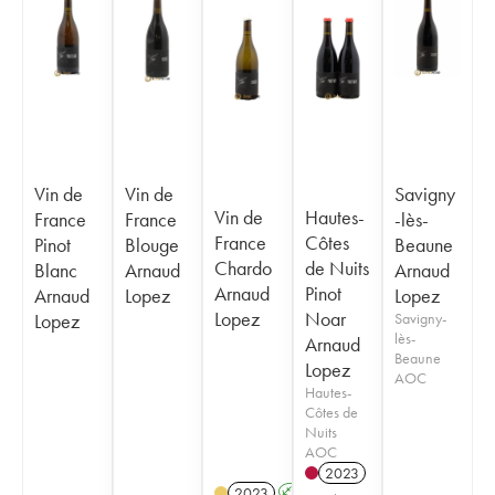
Vin de
Vin de
Savigny
Vin de
Hautes-
France
France
-lès-
France
Côtes
Pinot
Blouge
Beaune
Chardo
de Nuits
Blanc
Arnaud
Arnaud
Arnaud
Pinot
Arnaud
Lopez
Lopez
Lopez
Noar
Lopez
Savigny-
lès-
Arnaud
Beaune
Lopez
AOC
Hautes-
Côtes de
Nuits
AOC
2023
2023
A