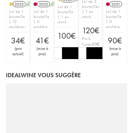
Lot de 2
2023
A
2023
A
2021
bouteilles
Lot de 1
Lot de 1
Lot de 1
| 1 en
Lot de 1
bouteille
bouteille
bouteille
stock
bouteille
| 1 en
| 12
| 0
| 0
stock
enchères
enchère
enchère
120
€
100
€
34
€
41
€
90
€
Prix à
60
€
l'unité
(
prix
(
mise à
(
mise à
actuel
)
prix
)
prix
)
IDEALWINE VOUS SUGGÈRE