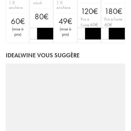
| 0
| 0
stock
enchère
enchère
120
€
180
€
80
€
60
€
49
€
Prix à
Prix à l'unité
60
€
60
€
l'unité
(
mise à
(
mise à
prix
)
prix
)
IDEALWINE VOUS SUGGÈRE