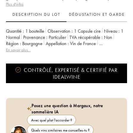
Plus d'infos
DESCRIPTION DU LOT
DÉGUSTATION ET GARDE
Quantité :
1 bouteille
Observation :
1 Capsule cire
Niveau :
1
Normal
Provenance :
particulier
TVA récupérable :
non
Région :
Bourgogne
Appellation :
Vin de France
Propriétaire :
Arnaud Lopez
En savoir plus...
CONTRÔLÉ, EXPERTISÉ & CERTIFIÉ PAR
IDEALWINE
Posez une question à Margaux, notre
sommelière IA
Avec quel plat l'accorder ?
Quels vins similaires me conseilles-tu ?