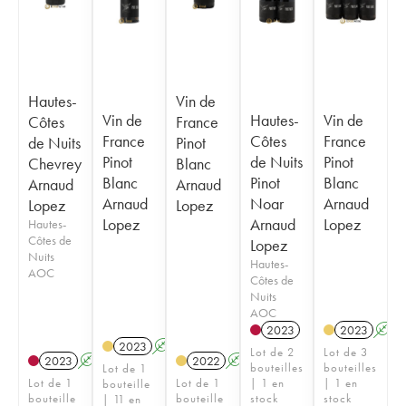
Hautes-
Vin de
Vin de
Hautes-
Vin de
Côtes
France
France
Côtes
France
de Nuits
Pinot
Pinot
de Nuits
Pinot
Chevrey
Blanc
Blanc
Pinot
Blanc
Arnaud
Arnaud
Arnaud
Noar
Arnaud
Lopez
Lopez
Lopez
Arnaud
Lopez
Hautes-
Côtes de
Lopez
Nuits
Hautes-
AOC
Côtes de
Nuits
AOC
2023
2023
A
2023
A
Lot de 2
Lot de 3
2023
A
2022
A
bouteilles
bouteilles
Lot de 1
Lot de 1
Lot de 1
| 1 en
| 1 en
bouteille
bouteille
bouteille
stock
stock
| 11 en