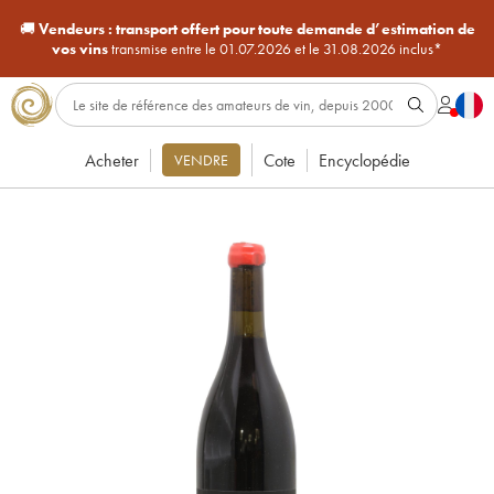
🚚
Vendeurs :
transport offert pour toute demande d’estimation de
vos vins
transmise entre le 01.07.2026 et le 31.08.2026 inclus*
Acheter
Cote
Encyclopédie
VENDRE