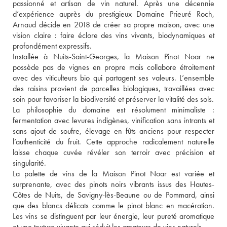
passionné et artisan de vin naturel. Après une décennie 
d’expérience auprès du prestigieux Domaine Prieuré Roch, 
Arnaud décide en 2018 de créer sa propre maison, avec une 
vision claire : faire éclore des vins vivants, biodynamiques et 
profondément expressifs.
Installée à Nuits-Saint-Georges, la Maison Pinot Noar ne 
possède pas de vignes en propre mais collabore étroitement 
avec des viticulteurs bio qui partagent ses valeurs. L’ensemble 
des raisins provient de parcelles biologiques, travaillées avec 
soin pour favoriser la biodiversité et préserver la vitalité des sols.
La philosophie du domaine est résolument minimaliste : 
fermentation avec levures indigènes, vinification sans intrants et 
sans ajout de soufre, élevage en fûts anciens pour respecter 
l’authenticité du fruit. Cette approche radicalement naturelle 
laisse chaque cuvée révéler son terroir avec précision et 
singularité.
La palette de vins de la Maison Pinot Noar est variée et 
surprenante, avec des pinots noirs vibrants issus des Hautes-
Côtes de Nuits, de Savigny-lès-Beaune ou de Pommard, ainsi 
que des blancs délicats comme le pinot blanc en macération. 
Les vins se distinguent par leur énergie, leur pureté aromatique 
et une texture vivante qui séduit les amateurs de vins naturels.