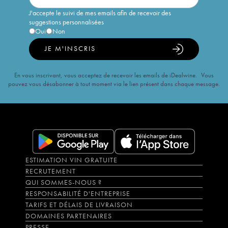
J'accepte le suivi de mes emails afin de recevoir des
suggestions personnalisées
Oui
Non
JE M'INSCRIS
En vous inscrivant, vous acceptez de recevoir les emails de iDealwine. Vous
pouvez vous désabonner à tout moment via le lien présent dans chaque message.
ESTIMATION VIN GRATUITE
RECRUTEMENT
QUI SOMMES-NOUS ?
RESPONSABILITÉ D'ENTREPRISE
TARIFS ET DÉLAIS DE LIVRAISON
DOMAINES PARTENAIRES
PRESSE