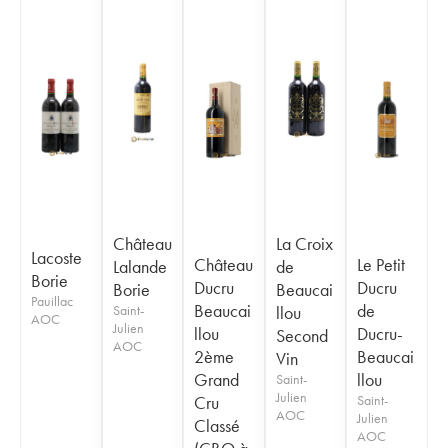
Château
La Croix
Lacoste
Château
Le Petit
Lalande
de
Borie
Ducru
Ducru
Borie
Beaucai
Pauillac
Beaucai
de
Saint-
llou
AOC
Julien
llou
Ducru-
Second
AOC
2ème
Beaucai
Vin
Grand
llou
Saint-
Julien
Cru
Saint-
AOC
Julien
Classé
AOC