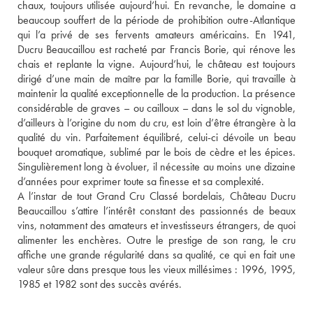
chaux, toujours utilisée aujourd’hui. En revanche, le domaine a 
beaucoup souffert de la période de prohibition outre-Atlantique 
qui l’a privé de ses fervents amateurs américains. En 1941, 
Ducru Beaucaillou est racheté par Francis Borie, qui rénove les 
chais et replante la vigne. Aujourd’hui, le château est toujours 
dirigé d’une main de maître par la famille Borie, qui travaille à 
maintenir la qualité exceptionnelle de la production. La présence 
considérable de graves – ou cailloux – dans le sol du vignoble, 
d’ailleurs à l’origine du nom du cru, est loin d’être étrangère à la 
qualité du vin. Parfaitement équilibré, celui-ci dévoile un beau 
bouquet aromatique, sublimé par le bois de cèdre et les épices. 
Singulièrement long à évoluer, il nécessite au moins une dizaine 
d’années pour exprimer toute sa finesse et sa complexité.
A l’instar de tout Grand Cru Classé bordelais, Château Ducru 
Beaucaillou s’attire l’intérêt constant des passionnés de beaux 
vins, notamment des amateurs et investisseurs étrangers, de quoi 
alimenter les enchères. Outre le prestige de son rang, le cru 
affiche une grande régularité dans sa qualité, ce qui en fait une 
valeur sûre dans presque tous les vieux millésimes : 1996, 1995, 
1985 et 1982 sont des succès avérés.