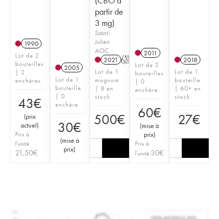
(CBO à
partir de
3 mg)
Saint-
Julien
1990
AOC
2011
Lot de 2
2021
T
2018
bouteilles
Lot de 2
2005
Lot de 1
Lot de 1
| 2
bouteilles
Lot de 1
magnum
bouteille
enchères
| 0
bouteille
| 8 en
| 60+ en
enchère
| 0
stock
stock
43
€
enchère
60
€
500
€
27
€
(
prix
30
€
actuel
)
(
mise à
Prix à
prix
)
(
mise à
l'unité
Prix à
prix
)
21,50
€
30
€
l'unité