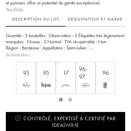
et puissant, offre un potentiel de garde exceptionnel.
Plus d'infos
DESCRIPTION DU LOT
DÉGUSTATION ET GARDE
Quantité :
3 bouteilles
Observation :
3 Étiquettes très légèrement
marquées
Niveau :
3
Normal
TVA récupérable :
non
Région :
Bordeaux
Appellation :
Saint-Julien
Classement :
2ème Grand Cru Classé
Propriétaire :
Famille Borie
En savoir plus...
96-
95
95
17
96
97
CONTRÔLÉ, EXPERTISÉ & CERTIFIÉ PAR
IDEALWINE