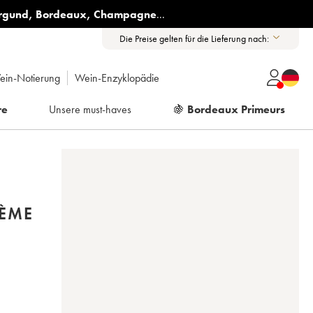
rgund
,
Bordeaux
,
Champagne
...
Die Preise gelten für die Lieferung nach:
ein-Notierung
Wein-Enzyklopädie
re
Unsere must-haves
🍇
Bordeaux Primeurs
2ÈME