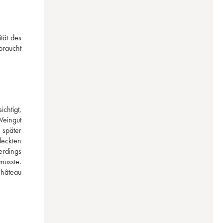
ät des 
raucht 
chtigt, 
eingut 
später 
eckten 
rdings 
usste. 
hâteau 