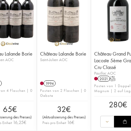
u Lalande Borie
Château Lalande Borie
Château Grand P
lien AOC
Saint-Julien AOC
Lacoste 5ème Gr
Cru Classé
Pauillac AOC
2021
T
1994
Posten von 1 Doppel
von 4 Flaschen | 0
Posten von 2 Flaschen | 0
Magnum | 2 auf Lag
Gebote
280
€
65
€
32
€
isierung des Preises
)
(
Aktualisierung des Preises
)
16,25
€
16
€
o Einheit
Preis pro Einheit