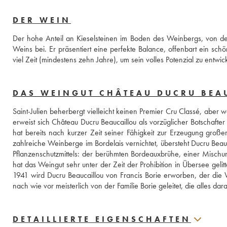
DER WEIN
Der hohe Anteil an Kieselsteinen im Boden des Weinbergs, von dem
Weins bei. Er präsentiert eine perfekte Balance, offenbart ein sc
viel Zeit (mindestens zehn Jahre), um sein volles Potenzial zu entw
DAS WEINGUT CHÂTEAU DUCRU BEA
Saint-Julien beherbergt vielleicht keinen Premier Cru Classé, aber we
erweist sich Château Ducru Beaucaillou als vorzüglicher Botschafte
hat bereits nach kurzer Zeit seiner Fähigkeit zur Erzeugung großer
zahlreiche Weinberge im Bordelais vernichtet, übersteht Ducru Beauc
Pflanzenschutzmittels: der berühmten Bordeauxbrühe, einer Mischun
hat das Weingut sehr unter der Zeit der Prohibition in Übersee gelit
1941 wird Ducru Beaucaillou von Francis Borie erworben, der die 
nach wie vor meisterlich von der Familie Borie geleitet, die alles d
DETAILLIERTE EIGENSCHAFTEN