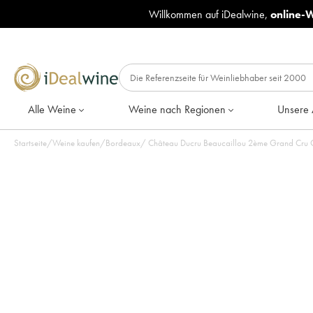
Willkommen auf iDealwine,
online-
Alle Weine
Weine nach Regionen
Unsere 
Startseite
/
Weine kaufen
/
Bordeaux
/
Château Ducru Beaucaillou 2ème Grand Cru Cl