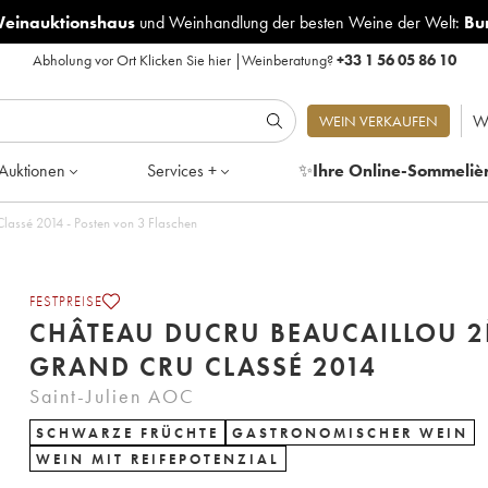
Weinauktionshaus
und
Weinhandlung der besten Weine der Welt:
Bu
Abholung vor Ort
Klicken Sie hier
|
Weinberatung?
+33 1 56 05 86 10
W
WEIN VERKAUFEN
Auktionen
Services +
✨
Ihre Online-Sommeliè
assé 2014 - Posten von 3 Flaschen
FESTPREISE
CHÂTEAU DUCRU BEAUCAILLOU 
GRAND CRU CLASSÉ 2014
Saint-Julien AOC
SCHWARZE FRÜCHTE
GASTRONOMISCHER WEIN
WEIN MIT REIFEPOTENZIAL