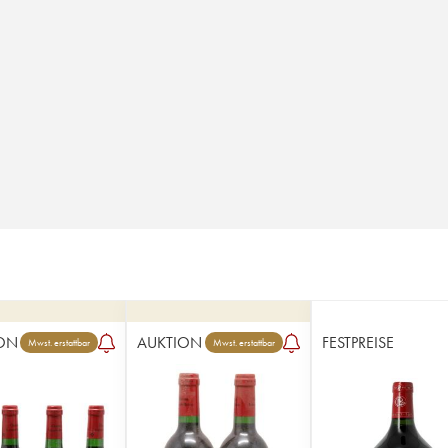
ON
AUKTION
FESTPREISE
Mwst. erstattbar
Mwst. erstattbar