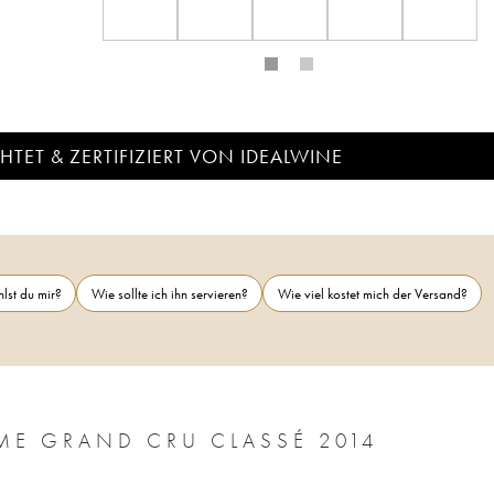
TET & ZERTIFIZIERT VON IDEALWINE
lst du mir?
Wie sollte ich ihn servieren?
Wie viel kostet mich der Versand?
ME GRAND CRU CLASSÉ 2014