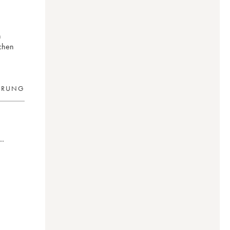
n
ichen
ERUNG