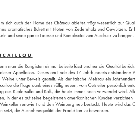
 sich auch der Name des Château ableitet, trägt wesentlich zur Qualit
hönes aromatisches Bukett mit Noten von Zedernholz und Gewürzen. Er b
ickeln und seine ganze Finesse und Komplexität zum Ausdruck zu bringen.
UCAILLOU
nn man die Ranglisten einmal beiseite lässt und nur die Qualität berücksi
r dieser Appellation. Dieses am Ende des 17. Jahrhunderts entstandene W
 Weine unter Beweis gestellt. Als der falsche Mehltau ein Jahrhundert 
aillou die Plage dank eines völlig neuen, vom Gutsleiter persönlich entd
g aus Kupfersulfat und Kalk, die heute immer noch verwendet wird. Alle
ten, in der es auf seine begeisterten amerikanischen Kunden verzichten m
Weinkeller renoviert und den Weinberg neu bestockt. Heute wird das C
aran setzt, die Ausnahmequalität der Produktion zu bewahren.