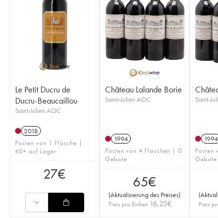
Le Petit Ducru de
Château Lalande Borie
Châtea
Ducru-Beaucaillou
Saint-Julien AOC
Saint-Ju
Saint-Julien AOC
2018
1994
1994
Posten von 1 Flasche |
Posten von 4 Flaschen | 0
Posten 
60+ auf Lager
Gebote
Gebote
27
€
65
€
(
Aktualisierung des Preises
)
(
Aktual
16,25
€
Preis pro Einheit
Preis pr