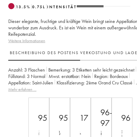
13.5
%
0.75
L
INTENSITÄT
Dieser elegante, fruchtige und kräftige Wein bringt seine Appellatio
wunderbar zum Ausdruck. Es ist ein Wein mit einem außergewöhnl
Reifepotenzial.
Weitere Informationen
BESCHREIBUNG DES POSTENS
VERKOSTUNG UND LAG
Anzahl:
3 Flaschen
Bemerkung:
3 Etiketten sehr leicht gezeichnet
Füllstand:
3
Normal
Mwst. erstattbar:
nein
Region:
Bordeaux
Appellation:
Saint-Julien
Klassifizierung:
2ème Grand Cru Classé
Eigentümer:
Famille Borie
Mehr erfahren …
96-
95
95
17
96
97