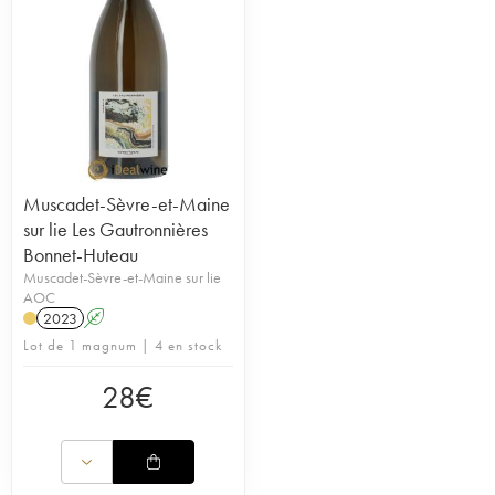
Muscadet-Sèvre-et-Maine
sur lie Les Gautronnières
Bonnet-Huteau
Muscadet-Sèvre-et-Maine sur lie
AOC
2023
A
Lot de 1 magnum | 4 en stock
28
€