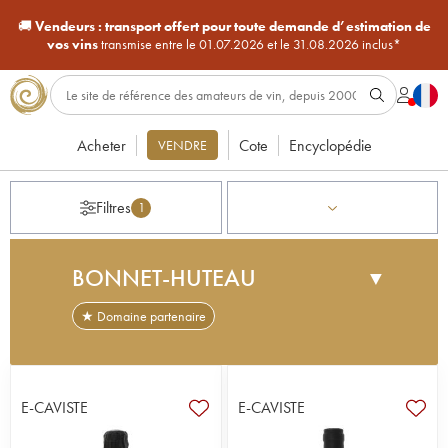
🚚
Vendeurs :
transport offert pour toute demande d’estimation de
vos vins
transmise entre le 01.07.2026 et le 31.08.2026 inclus*
Acheter
Cote
Encyclopédie
VENDRE
Filtres
1
BONNET-HUTEAU
▼
★ Domaine partenaire
Le domaine Bonnet-Huteau, situé au coeur du
vignoble du Muscadet et de l'appellation Sèvre et
Maine à La Chapelle-Heulin, produit du muscadet
E-CAVISTE
E-CAVISTE
depuis plus de 150 ans. Il est aujourd'hui dirigé par
les frères Jean-Jacques et Rémi Bonnet. Le