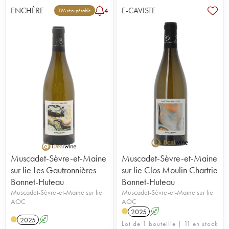
ENCHÈRE
E-CAVISTE
4
TVA récupérable
Muscadet-Sèvre-et-Maine
Muscadet-Sèvre-et-Maine
sur lie Les Gautronnières
sur lie Clos Moulin Chartrie
Bonnet-Huteau
Bonnet-Huteau
Muscadet-Sèvre-et-Maine sur lie
Muscadet-Sèvre-et-Maine sur lie
AOC
AOC
2025
A
2025
A
Lot de 1 bouteille | 11 en stock