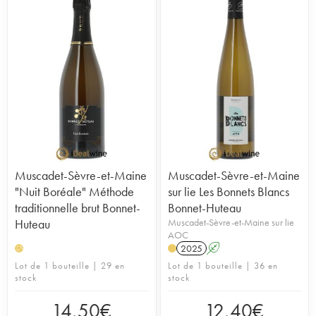
vignoble de 40 hectares est certifié en agriculture
biologique depuis 2005 et quatre parcelles sont
vinifiées séparément afin de faire ressortir la
subtilité et les nuances de leurs terroirs respectifs.
La propriété qui ne produit que du blanc est
plantée principalement en melon de bourgogne.
Les vins sont se caractérisent par une grande
intensité aromatique.
Muscadet-Sèvre-et-Maine
Muscadet-Sèvre-et-Maine
"Nuit Boréale" Méthode
sur lie Les Bonnets Blancs
traditionnelle brut Bonnet-
Bonnet-Huteau
Huteau
Muscadet-Sèvre-et-Maine sur lie
AOC
2025
A
H
Lot de 1 bouteille | 29 en
Lot de 1 bouteille | 36 en
stock
stock
14,50
€
12,40
€