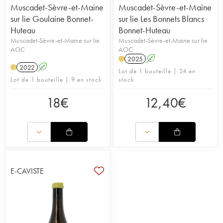
Muscadet-Sèvre-et-Maine
Muscadet-Sèvre-et-Maine
sur lie Goulaine Bonnet-
sur lie Les Bonnets Blancs
Huteau
Bonnet-Huteau
Muscadet-Sèvre-et-Maine sur lie
Muscadet-Sèvre-et-Maine sur lie
AOC
AOC
2025
A
2022
A
Lot de 1 bouteille | 24 en
Lot de 1 bouteille | 9 en stock
stock
18
€
12,40
€
E-CAVISTE