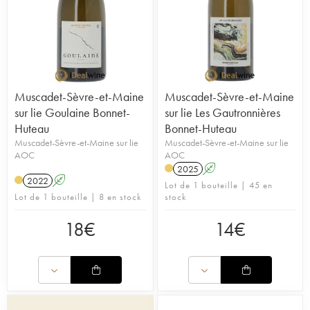
Muscadet-Sèvre-et-Maine
Muscadet-Sèvre-et-Maine
sur lie Goulaine Bonnet-
sur lie Les Gautronnières
Huteau
Bonnet-Huteau
Muscadet-Sèvre-et-Maine sur lie
Muscadet-Sèvre-et-Maine sur lie
AOC
AOC
2025
A
2022
A
Lot de 1 bouteille | 45 en
Lot de 1 bouteille | 8 en stock
stock
18
€
14
€