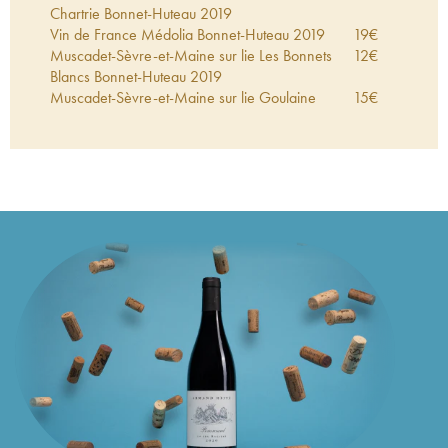
Chartrie Bonnet-Huteau
2019
Vin de France Médolia Bonnet-Huteau
2019
19
€
Muscadet-Sèvre-et-Maine sur lie Les Bonnets
12
€
Blancs Bonnet-Huteau
2019
Muscadet-Sèvre-et-Maine sur lie Goulaine
15
€
Bonnet-Huteau
2018
Muscadet-Sèvre-et-Maine sur lie Clos Moulin
15
€
Chartrie Bonnet-Huteau
2018
Vin de France Médolia Bonnet-Huteau
2018
27
€
Muscadet-Sèvre-et-Maine sur lie Les
12
€
Gautronnières Bonnet-Huteau
2015
Muscadet-Sèvre-et-Maine Les Laures Bonnet-
17
€
Huteau
2014
Muscadet-Sèvre-et-Maine Les Laures Bonnet-
17
€
Huteau
2013
Muscadet-Sèvre-et-Maine sur lie Goulaine
23
€
Bonnet-Huteau
2010