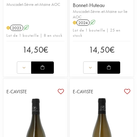
Muscadet-Sèvre-et-Maine AOC
Bonnet-Huteau
Muscadet-Sèvre-et-Maine sur lie
AOC
2024
A
2023
A
Lot de 1 bouteille | 25 en
Lot de 1 bouteille | 8 en stock
stock
14,50
€
14,50
€
E-CAVISTE
E-CAVISTE