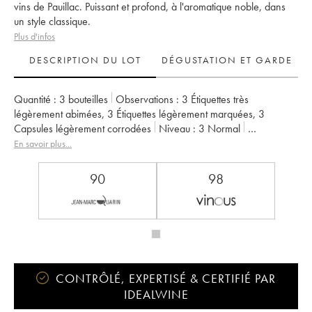
vins de Pauillac. Puissant et profond, à l'aromatique noble, dans
un style classique.
Plus d'infos
DESCRIPTION DU LOT
DÉGUSTATION ET GARDE
Quantité :
3 bouteilles
Observations :
3 Étiquettes très
légèrement abimées
,
3 Étiquettes légèrement marquées
,
3
Capsules légèrement corrodées
Niveau :
3
Normal
Provenance :
particulier
TVA récupérable :
non
En savoir plus...
Région :
Bordeaux
Appellation :
Pauillac
Classement :
2ème Grand Cru Classé
90
98
Propriétaire :
Château Pichon Baron
CONTRÔLÉ, EXPERTISÉ & CERTIFIÉ PAR
IDEALWINE