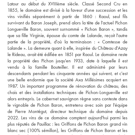
Latour au début du XVIIIème siècle. Classé Second Cru en 
1855, le domaine est divisé à la faveur d'une succession et les 
vins vinifiés séparément à partir de 1860 : Raoul, seul fils 
survivant du Baron Joseph, prend alors la tête de l'actuel Pichon 
Longueville Baron, souvent surnommé « Pichon Baron », tandis 
que sa fille Virginie, épouse du comte de Lalande, reçoit l'autre 
partie de la propriété, d'où la terminaison : « Comtesse de 
Lalande ». La demeure quant à elle, inspirée du Château d'Azay 
le Rideau, avait été édifiée en 1851 par Raoul. Le domaine reste 
la propriété des Pichon jusqu'en 1933, date à laquelle il est 
vendu à la famille Bouteiller. Il est administré par leurs 
descendants pendant les cinquante années qui suivent, et c'est 
une belle endormie que la société Axa Millésimes acquiert en 
1987. Un important programme de rénovation du château, des 
chais et des installations techniques de Pichon-Longueville est 
alors entrepris. Le cabernet sauvignon règne sans conteste dans 
le vignoble de Pichon Baron, entretenu avec soin par l'équipe 
de Pierre Montégut, directeur technique du domaine depuis 
2022. Les vins de ce domaine comptent aujourd'hui parmi les 
plus réputés de Pauillac : les Griffons de Pichon Baron grand vin 
blanc sec (100% sémillon), les Griffons de Pichon Baron et les 