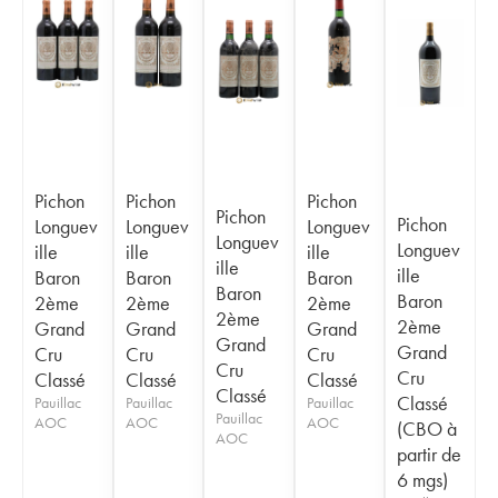
Pichon
Pichon
Pichon
Pichon
Pichon
Longuev
Longuev
Longuev
Longuev
Longuev
ille
ille
ille
ille
ille
Baron
Baron
Baron
Baron
Baron
2ème
2ème
2ème
2ème
2ème
Grand
Grand
Grand
Grand
Grand
Cru
Cru
Cru
Cru
Cru
Classé
Classé
Classé
Classé
Classé
Pauillac
Pauillac
Pauillac
Pauillac
AOC
AOC
AOC
(CBO à
AOC
partir de
6 mgs)