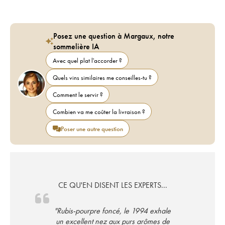
Posez une question à Margaux, notre
sommelière IA
Avec quel plat l'accorder ?
Quels vins similaires me conseilles-tu ?
Comment le servir ?
Combien va me coûter la livraison ?
Poser une autre question
CE QU'EN DISENT LES EXPERTS...
"Rubis-pourpre foncé, le 1994 exhale
un excellent nez aux purs arômes de