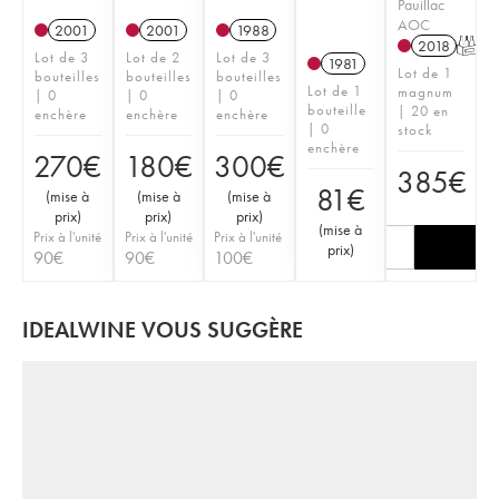
Pauillac
AOC
2001
2001
1988
2018
T
Lot de 3
Lot de 2
Lot de 3
1981
Lot de 1
bouteilles
bouteilles
bouteilles
Lot de 1
magnum
| 0
| 0
| 0
bouteille
| 20 en
enchère
enchère
enchère
| 0
stock
enchère
270
€
180
€
300
€
385
€
81
€
(
mise à
(
mise à
(
mise à
prix
)
prix
)
prix
)
(
mise à
Prix à l'unité
Prix à l'unité
Prix à l'unité
prix
)
90
€
90
€
100
€
IDEALWINE VOUS SUGGÈRE