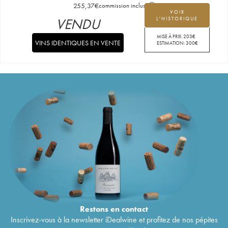
255,37
€
commission incluse
VOIR
VENDU
L'HISTORIQUE
MISE À PRIX:
203
€
VINS IDENTIQUES EN VENTE
ESTIMATION:
300
€
Restons en
contact
Inscrivez-vous à la newsletter iDealwine et profitez de nos pépites