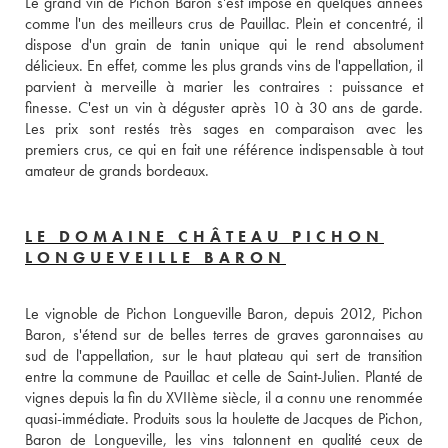
Le grand vin de Pichon Baron s'est imposé en quelques années 
comme l'un des meilleurs crus de Pauillac. Plein et concentré, il 
dispose d'un grain de tanin unique qui le rend absolument 
délicieux. En effet, comme les plus grands vins de l'appellation, il 
parvient à merveille à marier les contraires : puissance et 
finesse. C'est un vin à déguster après 10 à 30 ans de garde. 
Les prix sont restés très sages en comparaison avec les 
premiers crus, ce qui en fait une référence indispensable à tout 
amateur de grands bordeaux.
LE DOMAINE CHÂTEAU PICHON
LONGUEVEILLE BARON
Le vignoble de Pichon Longueville Baron, depuis 2012, Pichon 
Baron, s'étend sur de belles terres de graves garonnaises au 
sud de l'appellation, sur le haut plateau qui sert de transition 
entre la commune de Pauillac et celle de Saint-Julien. Planté de 
vignes depuis la fin du XVIIème siècle, il a connu une renommée 
quasi-immédiate. Produits sous la houlette de Jacques de Pichon, 
Baron de Longueville, les vins talonnent en qualité ceux de 