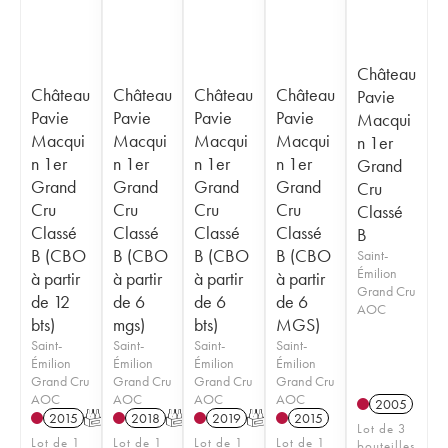
Château
Château
Château
Château
Château
Pavie
Pavie
Pavie
Pavie
Pavie
Macqui
Macqui
Macqui
Macqui
Macqui
n 1er
n 1er
n 1er
n 1er
n 1er
Grand
Grand
Grand
Grand
Grand
Cru
Cru
Cru
Cru
Cru
Classé
Classé
Classé
Classé
Classé
B
B (CBO
B (CBO
B (CBO
B (CBO
Saint-
Émilion
à partir
à partir
à partir
à partir
Grand Cru
de 12
de 6
de 6
de 6
AOC
bts)
mgs)
bts)
MGS)
Saint-
Saint-
Saint-
Saint-
Émilion
Émilion
Émilion
Émilion
Grand Cru
Grand Cru
Grand Cru
Grand Cru
AOC
AOC
AOC
AOC
2005
2015
T
2018
T
2019
T
2015
Lot de 3
Lot de 1
Lot de 1
Lot de 1
Lot de 1
bouteilles