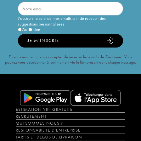
J'accepte le suivi de mes emails afin de recevoir des
suggestions personnalisées
Oui
Non
JE M'INSCRIS
En vous inscrivant, vous acceptez de recevoir les emails de iDealwine. Vous
pouvez vous désabonner à tout moment via le lien présent dans chaque message.
ESTIMATION VIN GRATUITE
RECRUTEMENT
QUI SOMMES-NOUS ?
RESPONSABILITÉ D'ENTREPRISE
TARIFS ET DÉLAIS DE LIVRAISON