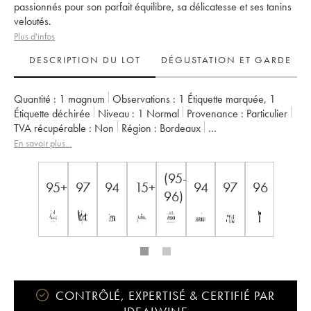
passionnés pour son parfait équilibre, sa délicatesse et ses tanins
veloutés.
Plus d'infos
DESCRIPTION DU LOT
DÉGUSTATION ET GARDE
Quantité :
1 magnum
Observations :
1 Étiquette marquée
,
1
Étiquette déchirée
Niveau :
1
Normal
Provenance :
particulier
TVA récupérable :
non
Région :
Bordeaux
Appellation :
Saint-Émilion Grand Cru
En savoir plus...
Classement :
1er Grand Cru Classé B
Propriétaire :
Famille Corre-Macquin
(95-
95+
97
94
15+
94
97
96
96)
CONTRÔLÉ, EXPERTISÉ & CERTIFIÉ PAR