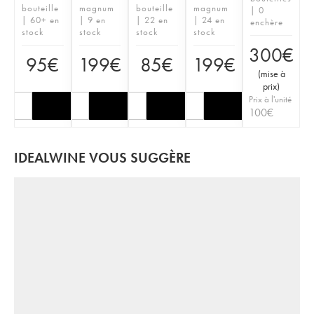
bouteille
magnum
bouteille
magnum
| 0
| 60+ en
| 9 en
| 22 en
| 24 en
enchère
stock
stock
stock
stock
300
€
95
€
199
€
85
€
199
€
(
mise à
prix
)
Prix à l'unité
100
€
IDEALWINE VOUS SUGGÈRE