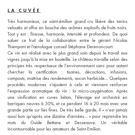
LA CUVÉE
Très harmonieux, ce saint-émilion grand cru libère des tanins 
veloutés et offre en bouche des arômes explosifs de fruits noirs. 
Tout y est : finesse, harmonie, intensité et profondeur. De quoi 
saluer ce fruit de la collaboration entre le gérant Nicolas 
Thienpont et l’œnologue conseil Stéphane Derenoncourt. 
Ce vin est réalisé avec le plus grand soin depuis le travail aux 
vignes jusqu’à la mise en bouteille. Le château travaille selon des 
principes très respectueux de l’environnement sans pour autant 
chercher la certification : tisanes, décoctions, infusions, 
composts, maîtrise des rendements, aucun herbicide… Quelques 
procédés modernes s’ajoutent à cela et viennent renforcer 
l’expression aromatique du vin : la micro-oxygénation. Après 
une vinification en cuves béton, l'élevage est orchestré en 
barriques neuves à 50%, et ce pendant 16 à 20 mois avec une 
grande partie sur lies fines. De très belle garde, il « n’est jamais 
aussi bon qu’après une dizaine d’années… » pour reprendre les 
mots du Guide Bettane et Desseauve. Un véritable 
incontournable pour les amateurs de Saint-Emilion.