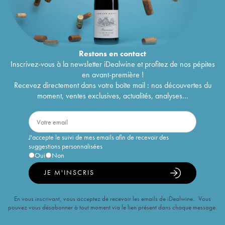
Restons en
contact
Inscrivez-vous à la newsletter iDealwine et profitez de nos pépites
en avant-première !
Recevez directement dans votre boîte mail : nos découvertes du
moment, ventes exclusives, actualités, analyses...
J'accepte le suivi de mes emails afin de recevoir des
suggestions personnalisées
Oui
Non
JE M'INSCRIS
En vous inscrivant, vous acceptez de recevoir les emails de iDealwine. Vous
pouvez vous désabonner à tout moment via le lien présent dans chaque message.