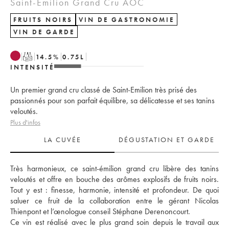
Saint-Émilion Grand Cru AOC
FRUITS NOIRS
VIN DE GASTRONOMIE
VIN DE GARDE
T
14.5
%
0.75
L
INTENSITÉ
Un premier grand cru classé de Saint-Emilion très prisé des
passionnés pour son parfait équilibre, sa délicatesse et ses tanins
veloutés.
Plus d'infos
LA CUVÉE
DÉGUSTATION ET GARDE
Très harmonieux, ce saint-émilion grand cru libère des tanins 
veloutés et offre en bouche des arômes explosifs de fruits noirs. 
Tout y est : finesse, harmonie, intensité et profondeur. De quoi 
saluer ce fruit de la collaboration entre le gérant Nicolas 
Thienpont et l’œnologue conseil Stéphane Derenoncourt. 
Ce vin est réalisé avec le plus grand soin depuis le travail aux 