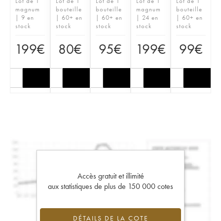
Lot de 1
Lot de 1
Lot de 1
Lot de 1
Lot de 1
magnum
bouteille
bouteille
magnum
bouteille
| 9 en
| 60+ en
| 60+ en
| 24 en
| 60+ en
stock
stock
stock
stock
stock
199
€
80
€
95
€
199
€
99
€
Accès gratuit et illimité
aux statistiques de plus de 150 000 cotes
DÉTAILS DE LA COTE