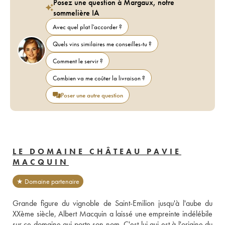
Posez une question à Margaux, notre
sommelière IA
Avec quel plat l'accorder ?
Quels vins similaires me conseilles-tu ?
Comment le servir ?
Combien va me coûter la livraison ?
Poser une autre question
LE DOMAINE CHÂTEAU PAVIE
MACQUIN
★ Domaine partenaire
Grande figure du vignoble de Saint-Emilion jusqu'à l'aube du 
XXème siècle, Albert Macquin a laissé une empreinte indélébile 
sur ce domaine qui porte son nom. C'est lui qui est à l'origine du 