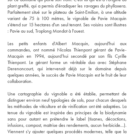
plant greffé, qui a permis d'éradiquer les ravages du phylloxera. 
Parfaitement situé sur le plateau de Saint-Emilion, à une altitude 
variant de 75 à 100 mètres, le vignoble de Pavie Macquin 
s'étend sur 15 hectares d'un seul tenant. Ses voisins sont illustres 
: Pavie au sud, Troplong Mondot à l'ouest. 
Les petits enfants d'Albert Macquin, aujourd'hui aux 
commandes, ont nommé Nicolas Thienpont gérant de Pavie-
Macquin en 1994, aujourd’hui secondé par son fils Cyrille 
Thienpont. Le gérant forme un véritable duo avec Stéphane 
Derenoncourt, qui intervenait déjà sur le domaine depuis 
quelques années, le succès de Pavie Macquin est le fruit de leur 
collaboration. 
Une cartographie du vignoble a été établie, permettant de 
distinguer environ neuf typologies de sols, pour chacun desquels 
les méthodes de viticulture et de vinification ont été adaptées. La 
tenue du vignoble est inspirée des principes de la biodynamie 
sans pour autant en prétendre le label (tisanes, décoctions, 
infusions, compost, maîtrise des rendements, aucun herbicide...). 
Viennent s'y ajouter quelques procédés modernes, telle que la 