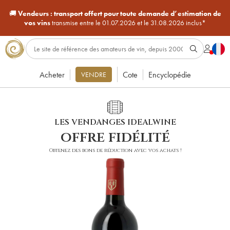
🚚
Vendeurs :
transport offert pour toute demande d’estimation de
vos vins
transmise entre le 01.07.2026 et le 31.08.2026 inclus*
Acheter
Cote
Encyclopédie
VENDRE
LES VENDANGES IDEALWINE
offre fidélité
Obtenez des bons de réduction avec vos achats !