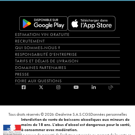
ESTIMATION VIN GRATUITE
RECRUTEMENT
QUI SOMMES-NOUS ?
RESPONSABILITÉ D'ENTREPRISE
TARIFS ET DÉLAIS DE LIVRAISON
DOMAINES PARTENAIRES
PRESSE
FOIRE AUX QUESTIONS
Tous droits réservés © 2026 iDealwine S.A.S.
CGS
Données personnelles
Interdiction de vente de boissons alcooliques aux mineurs de
moins de 18 ans. L'abus d'alcool est dangereux pour la santé,
à consommer avec modération.
La preuve de majorité de l'acheteur est exigée au moment de la vente en