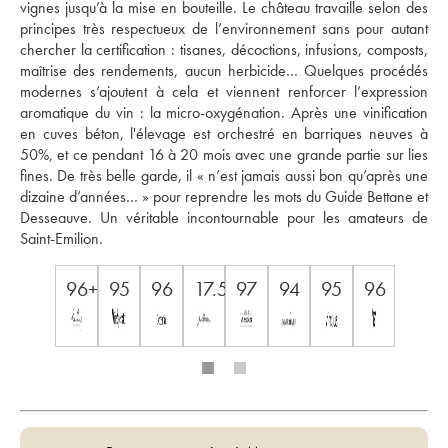
vignes jusqu’à la mise en bouteille. Le château travaille selon des 
principes très respectueux de l’environnement sans pour autant 
chercher la certification : tisanes, décoctions, infusions, composts, 
maîtrise des rendements, aucun herbicide… Quelques procédés 
modernes s’ajoutent à cela et viennent renforcer l’expression 
aromatique du vin : la micro-oxygénation. Après une vinification 
en cuves béton, l'élevage est orchestré en barriques neuves à 
50%, et ce pendant 16 à 20 mois avec une grande partie sur lies 
fines. De très belle garde, il « n’est jamais aussi bon qu’après une 
dizaine d’années… » pour reprendre les mots du Guide Bettane et 
Desseauve. Un véritable incontournable pour les amateurs de 
Saint-Emilion.
96+
95
96
17.5
97
94
95
96