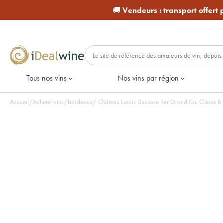
🚚
Vendeurs :
transport offert
Tous nos vins
Nos vins par région
Accueil
/
Acheter vins
/
Bordeaux
/