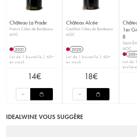
Château La Prade
Château Alcée
Châtea
Francs Côtes de Bordeaux
Castillon Côtes de Bordeaux
1er Gr
AOC
AOC
B
Saint-Ém
AOC
2021
2020
200
Lot de 1 bouteille | 60+
Lot de 1 bouteille | 60+
Lot de 1
en stock
en stock
enchère
14
€
18
€
IDEALWINE VOUS SUGGÈRE