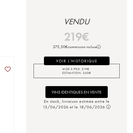
VENDU
219
€
275,50
€
commission incluse
VOIR L'HISTORIQUE
MISE À PRIX:
219
€
ESTIMATION:
360
€
VINS IDENTIQUES EN VENTE
En stock, livraison estimée entre le
15/06/2026 et le 18/06/2026