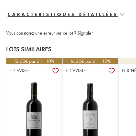
CARACTERISTIQUES DÉTAILLÉES
Vous constatez une erreur sur ce lot ?
Signaler
LOTS SIMILAIRES
12,60
€
par 6 | -10%
16,20
€
par 6 | -10%
E-CAVISTE
E-CAVISTE
ENCHÈ