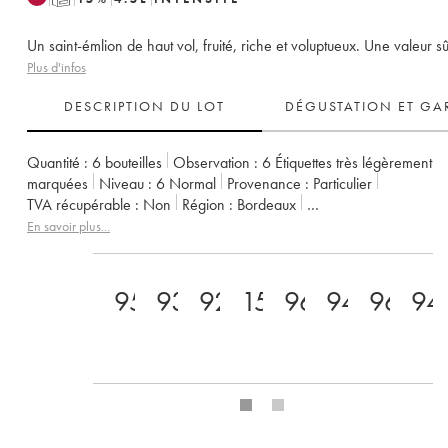
Un saint-émlion de haut vol, fruité, riche et voluptueux. Une valeur sû
Plus d'infos
DESCRIPTION DU LOT
DÉGUSTATION ET GA
Quantité :
6 bouteilles
Observation :
6 Étiquettes très légèrement
marquées
Niveau :
6
Normal
Provenance :
particulier
TVA récupérable :
non
Région :
Bordeaux
Appellation :
Saint-Émilion Grand Cru
En savoir plus...
Classement :
1er Grand Cru Classé B
Propriétaire :
Nicolas Thienp
95
93
92
15.5+
96
94
96
94