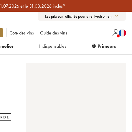
01.07.2026 et le 31.08.2026 inclus*
Les prix sont affichés pour une livraison en :
Cote des vins
Guide des vins
melier
Indispensables
🍇 Primeurs
ARDE