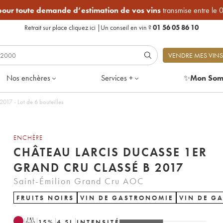
 pour toute demande d’estimation de vos vins
transmise entre le 
Retrait sur place
cliquez ici
|
Un conseil en vin ?
01 56 05 86 10
VENDRE MES VINS
Nos enchères
Services +
✨
Mon Som
Château Larcis Ducasse 1er Grand Cru Classé B 2017 - Lot de 6 bouteilles
ENCHÈRE
CHÂTEAU LARCIS DUCASSE 1ER
GRAND CRU CLASSÉ B 2017
Saint-Émilion Grand Cru AOC
FRUITS NOIRS
VIN DE GASTRONOMIE
VIN DE G
T
15
%
4.5
L
INTENSITÉ