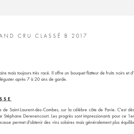
CHÂTEAU LARCIS DUCASSE 1ER GRAND CRU CLASSÉ B 2017
e mais toujours très racé. Il offre un bouquet flatteur de fruits noirs et d'
à déguster après 7 à 20 ans de garde.
SSE
 de Saint-Laurent-des-Combes, sur la célèbre côte de Pavie. C'est dés
r Stéphane Derenencourt. Les progrès sont impressionants pour ce 1er
ucasse permet d'obtenir des vins solaires mais généralement plus équilibr