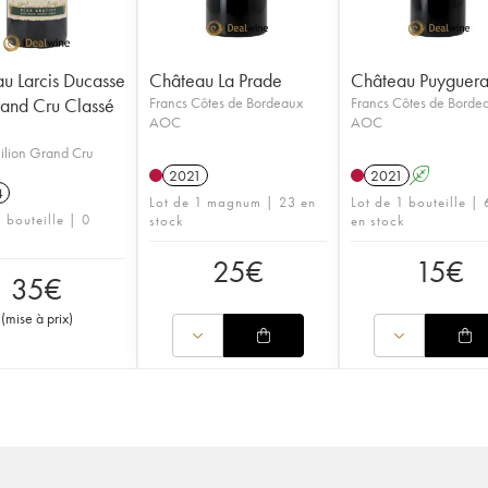
u Larcis Ducasse
Château La Prade
Château Puyguer
and Cru Classé
Francs Côtes de Bordeaux
Francs Côtes de Borde
AOC
AOC
ilion Grand Cru
2021
2021
A
4
Lot de 1 magnum | 23 en
Lot de 1 bouteille |
 bouteille | 0
stock
en stock
25
€
15
€
35
€
(
mise à prix
)