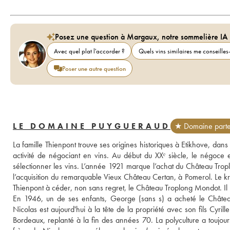
Posez une question à Margaux, notre sommelière IA
Avec quel plat l'accorder ?
Quels vins similaires me conseilles-
Poser une autre question
LE DOMAINE PUYGUERAUD
★ Domaine parte
La famille Thienpont trouve ses origines historiques à Etikhove, da
activité de négociant en vins. Au début du XXᵉ siècle, le négoce
sélectionner les vins. L’année 1921 marque l’achat du Château Troplo
l’acquisition du remarquable Vieux Château Certan, à Pomerol. Le k
Thienpont à céder, non sans regret, le Château Troplong Mondot. Il 
En 1946, un de ses enfants, George (sans s) a acheté le Château 
Nicolas est aujourd'hui à la tête de la propriété avec son fils Cyri
Bordeaux, replanté à la fin des années 70. La polyculture a toujours