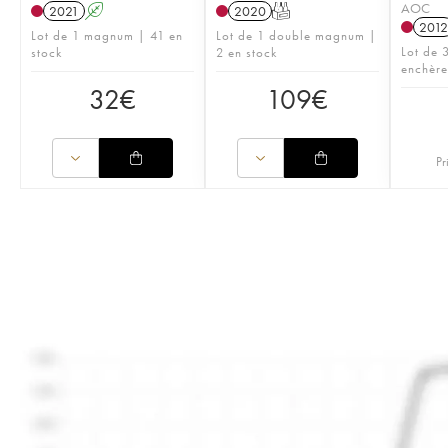
AOC
2021
A
2020
T
2012
Lot de 1 magnum | 41 en
Lot de 1 double magnum |
Lot de 3
stock
2 en stock
enchère
32
€
109
€
Pr