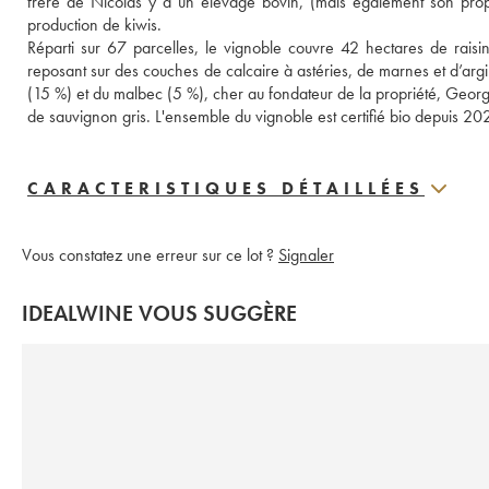
frère de Nicolas y a un élevage bovin, (mais également son pro
production de kiwis. 
Réparti sur 67 parcelles, le vignoble couvre 42 hectares de raisins
reposant sur des couches de calcaire à astéries, de marnes et d’arg
(15 %) et du malbec (5 %), cher au fondateur de la propriété, Georg
de sauvignon gris. L'ensemble du vignoble est certifié bio depuis 20
CARACTERISTIQUES DÉTAILLÉES
Vous constatez une erreur sur ce lot ?
Signaler
IDEALWINE VOUS SUGGÈRE