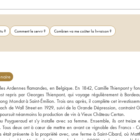
tu ?
Comment le servir ?
Combien va me coûter la livraison ?
naire
ns les Ardennes flamandes, en Belgique. En 1842, Camille Thienpont y fon
 est repris par Georges Thienpont, qui voyage régulièrement à Bordeau
ng Mondot à Saint-Émilion. Trois ans après, il complète cet investisseme
rach de Wall Street en 1929, suivi de la Grande Dépression, contraint G
poursuit néanmoins la production de vin à Vieux Château Certan. 
Puygueraud et s'y installe avec sa femme. Ensemble, ils ont treize en
lle. Tous deux ont à cœur de mettre en avant ce vignoble des Francs - Cô
 était présente à la propriété avec, une ferme à Saint-Cibard, où Matthi