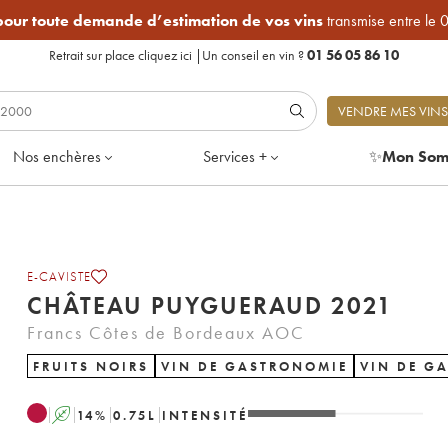
 pour toute demande d’estimation de vos vins
transmise entre le 
Retrait sur place
cliquez ici
|
Un conseil en vin ?
01 56 05 86 10
VENDRE MES VINS
Nos enchères
Services +
✨
Mon Som
E-CAVISTE
CHÂTEAU PUYGUERAUD 2021
Francs Côtes de Bordeaux AOC
FRUITS NOIRS
VIN DE GASTRONOMIE
VIN DE G
A
14
%
0.75
L
INTENSITÉ