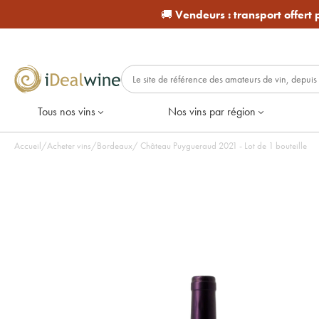
🚚
Vendeurs :
transport offert
Tous nos vins
Nos vins par région
Accueil
/
Acheter vins
/
Bordeaux
/
Château Puygueraud 2021 - Lot de 1 bouteille