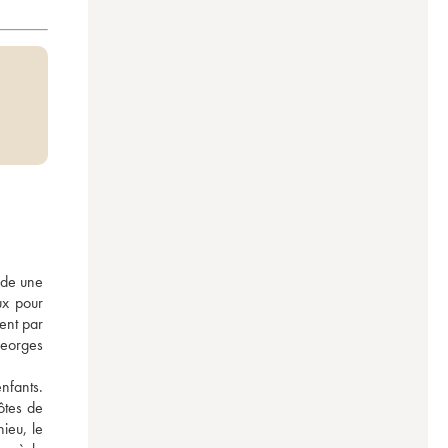
de une 
x pour 
nt par 
eorges 
fants. 
tes de 
eu, le 