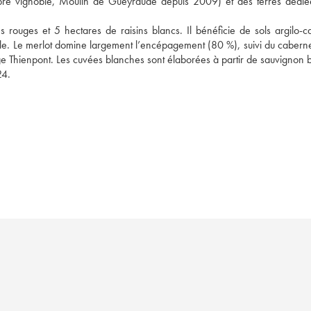
pre vignoble, Moulin de Gueyraude depuis 2009) et des terres dédiée
 rouges et 5 hectares de raisins blancs. Il bénéficie de sols argilo-cal
ile. Le merlot domine largement l’encépagement (80 %), suivi du cabernet
e Thienpont. Les cuvées blanches sont élaborées à partir de sauvignon bl
24.