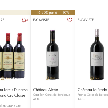
16,20
€
par 6 | -10%
RE
E-CAVISTE
E-CAVISTE
3
u Larcis Ducasse
Château Alcée
Château La Prade
and Cru Classé
Castillon Côtes de Bordeaux
Francs Côtes de Borde
AOC
AOC
ilion Grand Cru