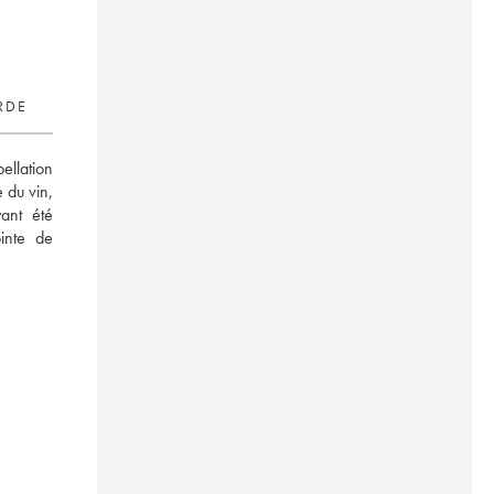
RDE
llation 
du vin, 
nt été 
nte de 