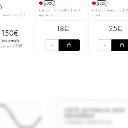
2020
2021
Lot de 1 bouteille | 60+
Lot de 1 magnum | 
 bouteilles | 1
en stock
stock
18
€
25
€
150
€
(
prix actuel
)
50
€
ix à l'unité