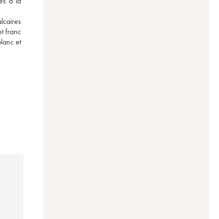
s à la 
caires 
 franc 
anc et 