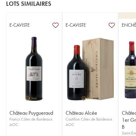
LOTS SIMILAIRES
E-CAVISTE
E-CAVISTE
ENCHÈ
Château Puygueraud
Château Alcée
Châtea
Francs Côtes de Bordeaux
Castillon Côtes de Bordeaux
1er Gr
AOC
AOC
B
Saint-Ém