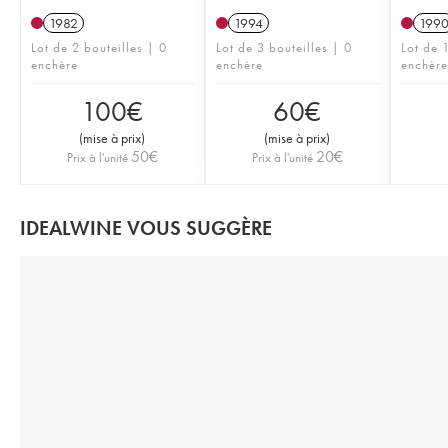
1982
1994
199
Lot de 2 bouteilles | 0
Lot de 3 bouteilles | 0
Lot de 1
enchère
enchère
enchère
100
€
60
€
(
mise à prix
)
(
mise à prix
)
50
€
20
€
Prix à l'unité
Prix à l'unité
IDEALWINE VOUS SUGGÈRE