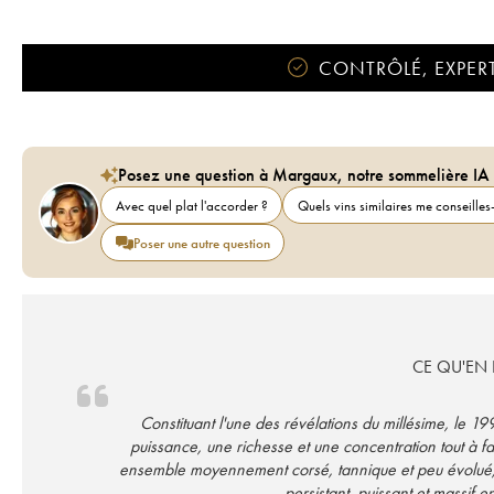
CONTRÔLÉ, EXPERT
Posez une question à Margaux, notre sommelière IA
Avec quel plat l'accorder ?
Quels vins similaires me conseilles-
Poser une autre question
CE QU'EN D
Constituant l'une des révélations du millésime, le 1996 de Lafon Rochet déborde d'un fruité de cassis et déploie une
puissance, une richesse et une concentration tout à f
ensemble moyennement corsé, tannique et peu évolué, 