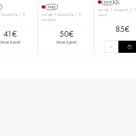
2019
T
0
1982
Lot de 1 magnum | 1
 bouteille | 0
Lot de 1 bouteille | 0
stock
enchère
85
€
41
€
50
€
(
mise à prix
)
(
mise à prix
)