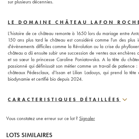
sur plusieurs décennies.
LE DOMAINE CHÂTEAU LAFON ROCH
L'histoire de ce château remonte à 1650 lors du mariage entre Antoi
150 ans plus tard le château est considéré comme l'un des plus im
d'évènements difficiles comme la Révolution ou la crise du phylloxe
château a dû ensuite subir une succession de ventes aux enchères a
et sa sœur la princesse Caroline Poniatowska. A la tête du château 
passionné qui définissait son métier comme un travail de patience : «
châteaux Pédesclaux, d’Issan et Lilian Ladouys, qui prend la tête
biodynamie et certifié bio depuis 2024.
CARACTERISTIQUES DÉTAILLÉES
Vous constatez une erreur sur ce lot ?
Signaler
LOTS SIMILAIRES