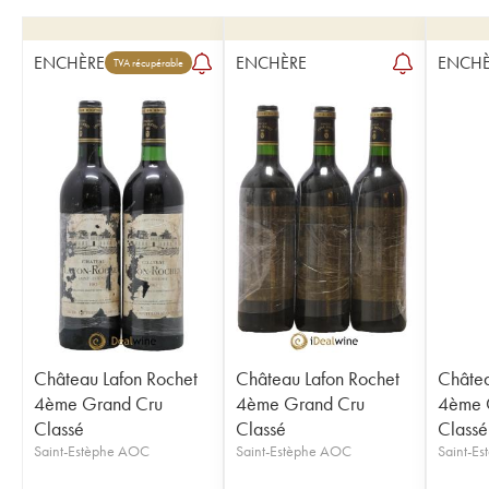
ENCHÈRE
ENCHÈRE
ENCHÈ
TVA récupérable
Château Lafon Rochet
Château Lafon Rochet
Châtea
4ème Grand Cru
4ème Grand Cru
4ème 
Classé
Classé
Classé
Saint-Estèphe AOC
Saint-Estèphe AOC
Saint-E