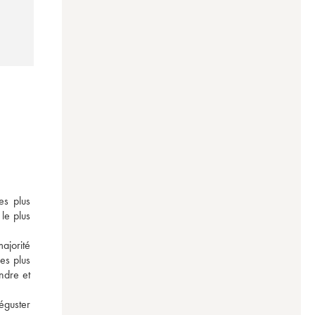
s plus 
le plus 
ajorité 
s plus 
dre et 
guster 