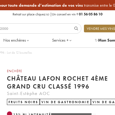
 pour toute demande d’estimation de vos vins
transmise entre le 
Retrait sur place
cliquez ici
|
Un conseil en vin ?
01 56 05 86 10
VENDRE MES VINS
Nos enchères
Services +
✨
Mon Som
au Lafon Rochet 4ème Grand Cru Classé 1996 - Lot de 12 bouteilles
ENCHÈRE
CHÂTEAU LAFON ROCHET 4ÈME
GRAND CRU CLASSÉ 1996
Saint-Estèphe AOC
FRUITS NOIRS
VIN DE GASTRONOMIE
VIN DE G
13
%
9
L
INTENSITÉ