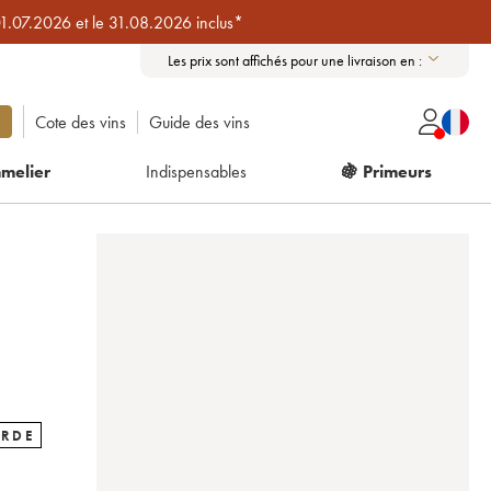
01.07.2026 et le 31.08.2026 inclus*
Les prix sont affichés pour une livraison en :
Cote des vins
Guide des vins
melier
Indispensables
🍇 Primeurs
ARDE