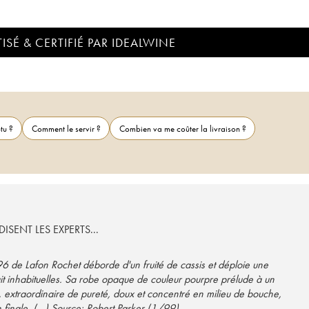
ISÉ & CERTIFIÉ PAR IDEALWINE
tu ?
Comment le servir ?
Combien va me coûter la livraison ?
ISENT LES EXPERTS...
ait inhabituelles. Sa robe opaque de couleur pourpre prélude à un
extraordinaire de pureté, doux et concentré en milieu de bouche,
persistant, puissant et massif en finale. (...) Source: Robert Parker (1/99)