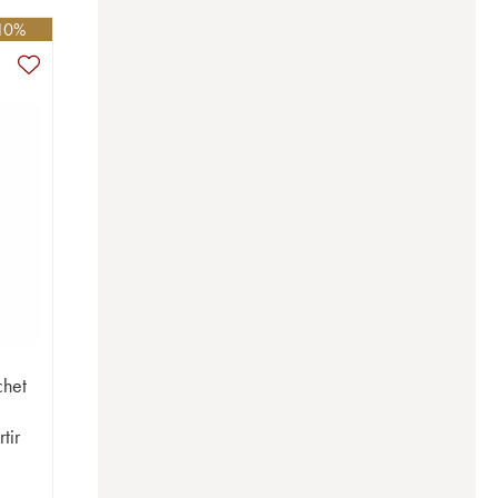
-10%
chet
tir