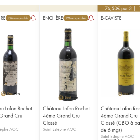
76,50
€
par 3 | 
RE
ENCHÈRE
E-CAVISTE
TVA récupérable
TVA récupérable
u Lafon Rochet
Château Lafon Rochet
Château Lafon Ro
Grand Cru
4ème Grand Cru
4ème Grand Cru
Classé
Classé (CBO à par
stèphe AOC
Saint-Estèphe AOC
de 6 mgs)
Saint-Estèphe AOC