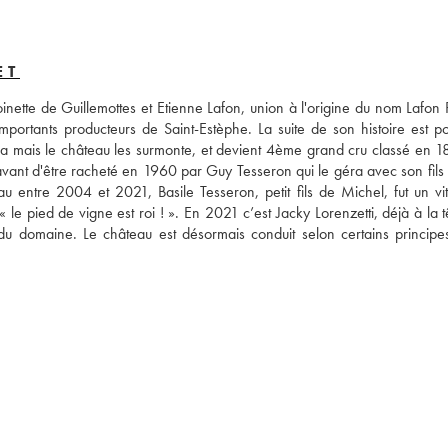
ET
nette de Guillemottes et Etienne Lafon, union à l'origine du nom Lafon R
portants producteurs de Saint-Estèphe. La suite de son histoire est po
ra mais le château les surmonte, et devient 4ème grand cru classé en 18
vant d'être racheté en 1960 par Guy Tesseron qui le géra avec son fils 
entre 2004 et 2021, Basile Tesseron, petit fils de Michel, fut un vitic
 le pied de vigne est roi ! ». En 2021 c’est Jacky Lorenzetti, déjà à la t
 du domaine. Le château est désormais conduit selon certains principes