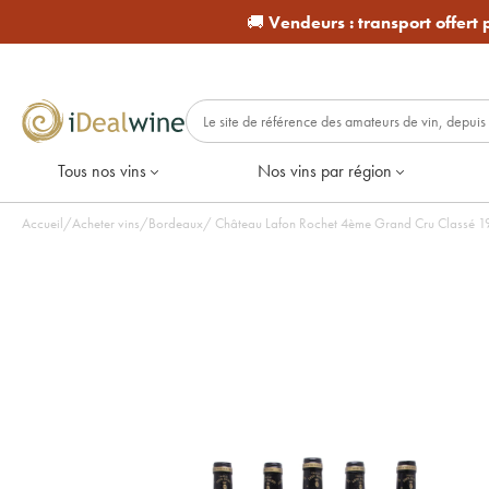
🚚
Vendeurs :
transport offert
Tous nos vins
Nos vins par région
Accueil
/
Acheter vins
/
Bordeaux
/
Châte