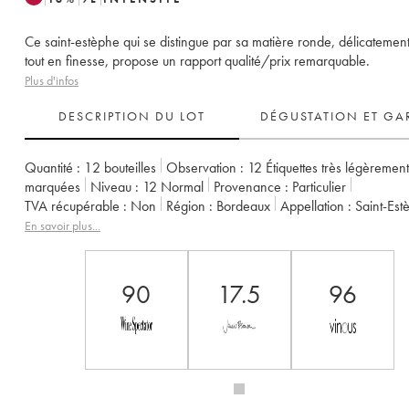
Ce saint-estèphe qui se distingue par sa matière ronde, délicatement 
tout en finesse, propose un rapport qualité/prix remarquable.
Plus d'infos
DESCRIPTION DU LOT
DÉGUSTATION ET GA
Quantité :
12 bouteilles
Observation :
12 Étiquettes très légèrement
marquées
Niveau :
12
Normal
Provenance :
particulier
TVA récupérable :
non
Région :
Bordeaux
Appellation :
Saint-Es
Classement :
4ème Grand Cru Classé
Propriétaire :
Basile Tessero
En savoir plus...
90
17.5
96