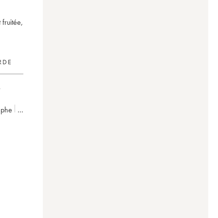
fruitée,
RDE
tèphe
n