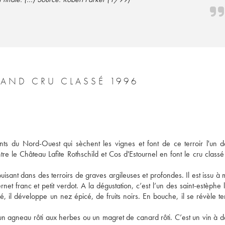
CHÂTEAU LAFON ROCHET 4ÈME GRAND CRU CLASSÉ 1996
ts du Nord-Ouest qui sèchent les vignes et font de ce terroir l'un de
tre le Château Lafite Rothschild et Cos d'Estournel en font le cru classé 
uisant dans des terroirs de graves argileuses et profondes. Il est issu à m
 franc et petit verdot. A la dégustation, c’est l’un des saint-estèphe le
 il développe un nez épicé, de fruits noirs. En bouche, il se révèle ten
un agneau rôti aux herbes ou un magret de canard rôti. C’est un vin à dé