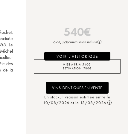
540
€
ochet. 
nctuée 
679,32
€
commission incluse
55. Le 
Michel 
VOIR L'HISTORIQUE
ulteur 
ête des 
MISE À PRIX:
540
€
ESTIMATION:
780
€
 de la 
VINS IDENTIQUES EN VENTE
En stock, livraison estimée entre le
10/08/2026 et le 13/08/2026