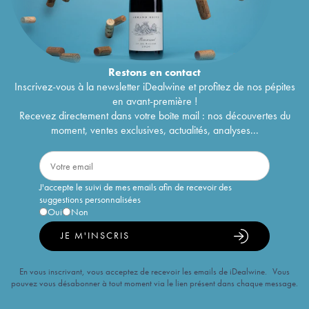
Restons en
contact
Inscrivez-vous à la newsletter iDealwine et profitez de nos pépites
en avant-première !
Recevez directement dans votre boîte mail : nos découvertes du
moment, ventes exclusives, actualités, analyses...
J'accepte le suivi de mes emails afin de recevoir des
suggestions personnalisées
Oui
Non
JE M'INSCRIS
En vous inscrivant, vous acceptez de recevoir les emails de iDealwine. Vous
pouvez vous désabonner à tout moment via le lien présent dans chaque message.