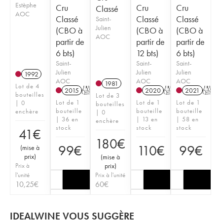
Estèphe
Cru
Cru
Cru
Classé
AOC
Classé
Classé
Classé
Saint-
Julien
(CBO à
(CBO à
(CBO à
AOC
partir de
partir de
partir de
6 bts)
12 bts)
6 bts)
Saint-
Saint-
Saint-
Julien
Julien
Julien
1992
AOC
AOC
AOC
1981
Lot de 4
2015
T
2020
T
2021
T
bouteilles
Lot de 3
Lot de 1
Lot de 1
Lot de 1
| 0
bouteilles
bouteille
bouteille
bouteille
enchère
| 0
| 36 en
| 13 en
| 58 en
enchère
stock
stock
stock
41
€
180
€
99
€
110
€
99
€
(
mise à
prix
)
(
mise à
Prix à
prix
)
l'unité
Prix à l'unité
10,25
€
60
€
IDEALWINE VOUS SUGGÈRE