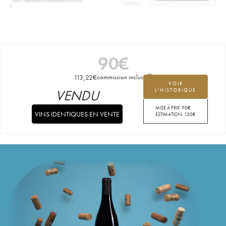
90
€
113,22
€
commission incluse
VOIR
VENDU
L'HISTORIQUE
MISE À PRIX:
90
€
VINS IDENTIQUES EN VENTE
ESTIMATION:
130
€