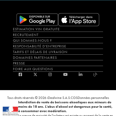
ESTIMATION VIN GRATUITE
RECRUTEMENT
QUI SOMMES-NOUS ?
RESPONSABILITÉ D'ENTREPRISE
TARIFS ET DÉLAIS DE LIVRAISON
DOMAINES PARTENAIRES
PRESSE
FOIRE AUX QUESTIONS
Tous droits réservés © 2026 iDealwine S.A.S.
CGS
Données personnelles
Interdiction de vente de boissons alcooliques aux mineurs de
moins de 18 ans. L'abus d'alcool est dangereux pour la santé,
à consommer avec modération.
La preuve de majorité de l'acheteur est exigée au moment de la vente en