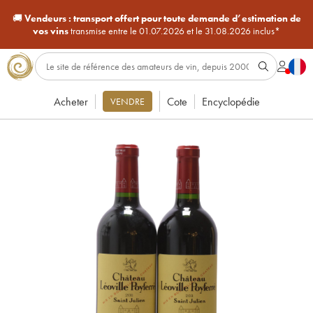
🚚
Vendeurs :
transport offert pour toute demande d’estimation de
vos vins
transmise entre le 01.07.2026 et le 31.08.2026 inclus*
Acheter
Cote
Encyclopédie
VENDRE