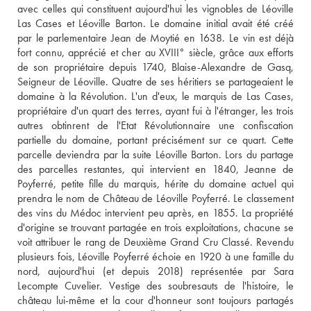
avec celles qui constituent aujourd'hui les vignobles de Léoville 
Las Cases et Léoville Barton. Le domaine initial avait été créé 
par le parlementaire Jean de Moytié en 1638. Le vin est déjà 
fort connu, apprécié et cher au XVIII° siècle, grâce aux efforts 
de son propriétaire depuis 1740, Blaise-Alexandre de Gasq, 
Seigneur de Léoville. Quatre de ses héritiers se partageaient le 
domaine à la Révolution. L'un d'eux, le marquis de Las Cases, 
propriétaire d'un quart des terres, ayant fui à l'étranger, les trois 
autres obtinrent de l'Etat Révolutionnaire une confiscation 
partielle du domaine, portant précisément sur ce quart. Cette 
parcelle deviendra par la suite Léoville Barton. Lors du partage 
des parcelles restantes, qui intervient en 1840, Jeanne de 
Poyferré, petite fille du marquis, hérite du domaine actuel qui 
prendra le nom de Château de Léoville Poyferré. Le classement 
des vins du Médoc intervient peu après, en 1855. La propriété 
d'origine se trouvant partagée en trois exploitations, chacune se 
voit attribuer le rang de Deuxième Grand Cru Classé. Revendu 
plusieurs fois, Léoville Poyferré échoie en 1920 à une famille du 
nord, aujourd'hui (et depuis 2018) représentée par Sara 
Lecompte Cuvelier. Vestige des soubresauts de l'histoire, le 
château lui-même et la cour d'honneur sont toujours partagés 