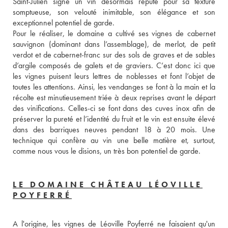
Saint-Julien signe un vin désormais réputé pour sa texture 
somptueuse, son velouté inimitable, son élégance et son 
exceptionnel potentiel de garde. 
Pour le réaliser, le domaine a cultivé ses vignes de cabernet 
sauvignon (dominant dans l’assemblage), de merlot, de petit 
verdot et de cabernet-franc sur des sols de graves et de sables 
d’argile composés de galets et de graviers. C’est donc ici que 
les vignes puisent leurs lettres de noblesses et font l’objet de 
toutes les attentions. Ainsi, les vendanges se font à la main et la 
récolte est minutieusement triée à deux reprises avant le départ 
des vinifications. Celles-ci se font dans des cuves inox afin de 
préserver la pureté et l’identité du fruit et le vin est ensuite élevé 
dans des barriques neuves pendant 18 à 20 mois. Une 
technique qui confère au vin une belle matière et, surtout, 
comme nous vous le disions, un très bon potentiel de garde.
LE DOMAINE CHÂTEAU LÉOVILLE
POYFERRÉ
A l'origine, les vignes de Léoville Poyferré ne faisaient qu'un 