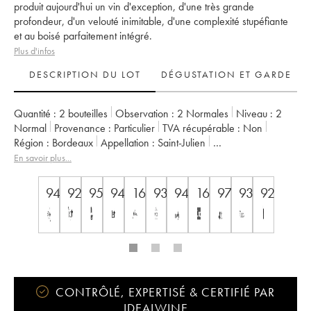
produit aujourd'hui un vin d'exception, d'une très grande
profondeur, d'un velouté inimitable, d'une complexité stupéfiante
et au boisé parfaitement intégré.
Plus d'infos
DESCRIPTION DU LOT
DÉGUSTATION ET GARDE
Quantité :
2 bouteilles
Observation :
2 Normales
Niveau :
2
Normal
Provenance :
particulier
TVA récupérable :
non
Région :
Bordeaux
Appellation :
Saint-Julien
Classement :
2ème Grand Cru Classé
En savoir plus...
Propriétaire :
Famille Cuvelier
94
92
95
94
16.5
93
94
16,5/17/20
97
93
92
CONTRÔLÉ, EXPERTISÉ & CERTIFIÉ PAR
IDEALWINE