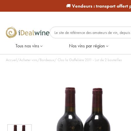
🚚
Vendeurs :
transport offert
Tous nos vins
Nos vins par région
Accueil
/
Acheter vins
/
Bordeaux
/
Clos la Gaffelière 2011 - Lot de 2 bouteilles