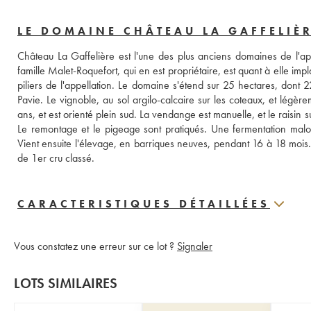
LE DOMAINE CHÂTEAU LA GAFFELIÈ
Château La Gaffelière est l'une des plus anciens domaines de l'app
famille Malet-Roquefort, qui en est propriétaire, est quant à elle impl
piliers de l'appellation. Le domaine s'étend sur 25 hectares, dont 2
Pavie. Le vignoble, au sol argilo-calcaire sur les coteaux, et légè
ans, et est orienté plein sud. La vendange est manuelle, et le raisin 
Le remontage et le pigeage sont pratiqués. Une fermentation malolact
Vient ensuite l'élevage, en barriques neuves, pendant 16 à 18 mois. 
de 1er cru classé.
CARACTERISTIQUES DÉTAILLÉES
Vous constatez une erreur sur ce lot ?
Signaler
LOTS SIMILAIRES