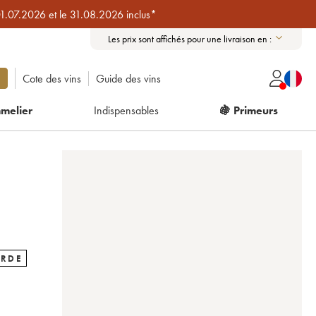
01.07.2026 et le 31.08.2026 inclus*
Les prix sont affichés pour une livraison en :
Cote des vins
Guide des vins
melier
Indispensables
🍇 Primeurs
ARDE