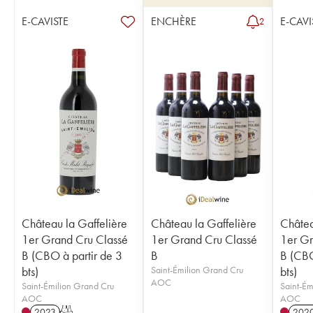
E-CAVISTE
ENCHÈRE
E-CAVI
2
Château la Gaffelière
Château la Gaffelière
Châtea
1er Grand Cru Classé
1er Grand Cru Classé
1er Gr
B (CBO à partir de 3
B
B (CBO
bts)
Saint-Émilion Grand Cru
bts)
AOC
Saint-Émilion Grand Cru
Saint-Ém
AOC
AOC
2023
T
202