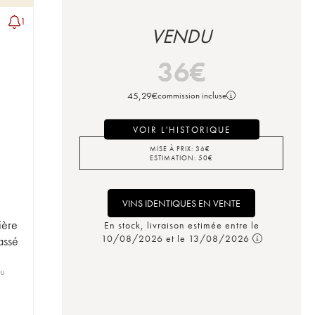
1
VENDU
36
€
45,29
€
commission incluse
VOIR L'HISTORIQUE
MISE À PRIX:
36
€
ESTIMATION:
50
€
VINS IDENTIQUES EN VENTE
ière
En stock, livraison estimée entre le
10/08/2026 et le 13/08/2026
assé
ru