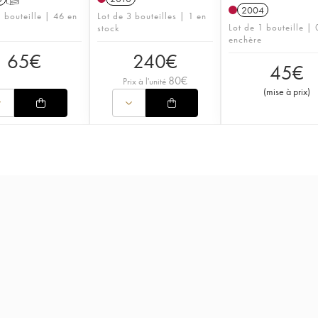
2004
1 bouteille | 46 en
Lot de 3 bouteilles | 1 en
Lot de 1 bouteille | 
stock
enchère
65
€
240
€
45
€
80
€
Prix à l'unité
(
mise à prix
)