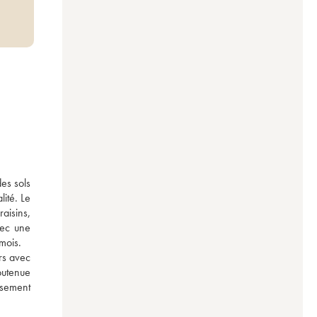
es sols 
ité. Le 
isins, 
ec une 
mois. 
rs avec 
utenue 
usement 