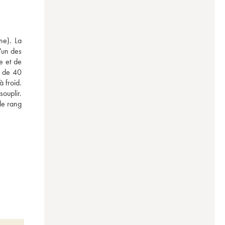
e). La 
'un des 
e et de 
 de 40 
 froid. 
uplir. 
e rang 