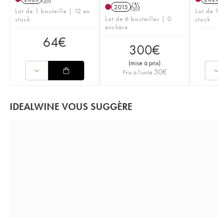
2015
T
Lot de 1 bouteille | 12 en
Lot de 
Lot de 6 bouteilles | 0
stock
stock
enchère
64
€
300
€
(
mise à prix
)
50
€
Prix à l'unité
IDEALWINE VOUS SUGGÈRE