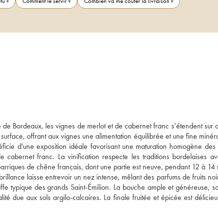
tu ?
Comment le servir ?
Combien va me coûter la livraison ?
e de Bordeaux, les vignes de merlot et de cabernet franc s’étendent sur d
urface, offrant aux vignes une alimentation équilibrée et une fine minéral
néficie d'une exposition idéale favorisant une maturation homogène des ra
cabernet franc. La vinification respecte les traditions bordelaises av
arriques de chêne français, dont une partie est neuve, pendant 12 à 14 
rillance laisse entrevoir un nez intense, mêlant des parfums de fruits noi
fe typique des grands Saint-Émilion. La bouche ample et généreuse, so
té due aux sols argilo-calcaires. La finale fruitée et épicée est délicie