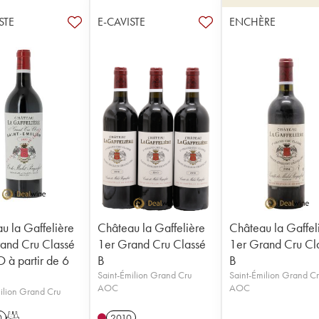
STE
E-CAVISTE
ENCHÈRE
u la Gaffelière
Château la Gaffelière
Château la Gaffel
and Cru Classé
1er Grand Cru Classé
1er Grand Cru Cl
 à partir de 6
B
B
Saint-Émilion Grand Cru
Saint-Émilion Grand C
AOC
AOC
ilion Grand Cru
0
T
2010