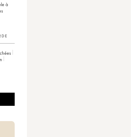
èle à
es
RDE
achées
on