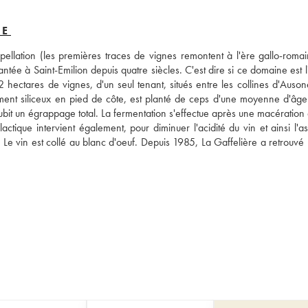
RE
ellation (les premières traces de vignes remontent à l'ère gallo-romain
antée à Saint-Emilion depuis quatre siècles. C'est dire si ce domaine est l
2 hectares de vignes, d'un seul tenant, situés entre les collines d'Auson
rement siliceux en pied de côte, est planté de ceps d'une moyenne d'âge
subit un égrappage total. La fermentation s'effectue après une macération à
ique intervient également, pour diminuer l'acidité du vin et ainsi l'asso
Le vin est collé au blanc d'oeuf. Depuis 1985, La Gaffelière a retrouvé l