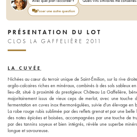
Avec quel plat l'accorder ?
Quels vins similaires me conseilles-
Poser une autre question
PRÉSENTATION DU LOT
CLOS LA GAFFELIÈRE 2011
LA CUVÉE
Nichées au cœur du terroir unique de Saint-Émilion, sur la rive droit
argilo-calcaires riches en minéraux, combinés à des sols sableux en s
lieu-dit, situé à proximité du prestigieux Château La Gaffelière, bé
majoritairement issus de vieux ceps de merlot, avec une touche de 
fermentation en cuves inox thermorégulées, suivie d'un élevage en b
La robe rouge rubis sublimée par des reflets grenat et par une belle b
des notes épicées et boisées, accompagnées par une touche de truf
par des tannins soyeux et bien intégrés, révèle une superbe minérali
longue et savoureuse.