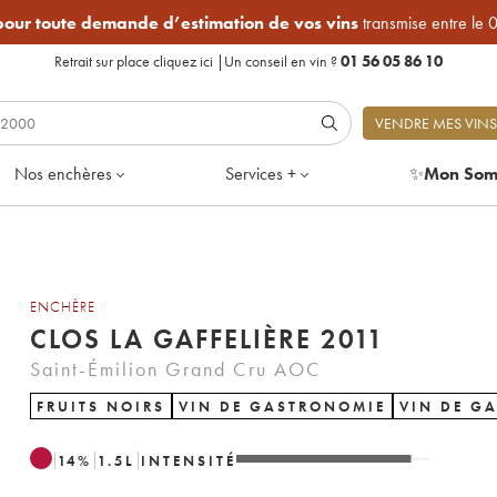
 pour toute demande d’estimation de vos vins
transmise entre le 
Retrait sur place
cliquez ici
|
Un conseil en vin ?
01 56 05 86 10
VENDRE MES VINS
Nos enchères
Services +
✨
Mon Som
ENCHÈRE
CLOS LA GAFFELIÈRE 2011
Saint-Émilion Grand Cru AOC
FRUITS NOIRS
VIN DE GASTRONOMIE
VIN DE G
14
%
1.5
L
INTENSITÉ