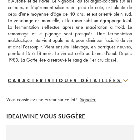
d'Ausone et de Pavie. Le vignoble, au sol argilo-calcaire sur les 
coteaux, et légèrement siliceux en pied de côte, est planté de 
ceps d'une moyenne d'âge de 40 ans, et est orienté plein sud. 
La vendange est manuelle, et le raisin subit un égrappage total. 
La fermentation s'effectue après une macération à froid. Le 
remontage et le pigeage sont pratiqués. Une fermentation 
malolactique intervient également, pour diminuer l'acidité du vin 
et ainsi l'assouplir. Vient ensuite l'élevage, en barriques neuves, 
pendant 16 à 18 mois. Le vin est collé au blanc d'oeuf. Depuis 
1985, La Gaffelière a retrouvé le rang de 1er cru classé.
CARACTERISTIQUES DÉTAILLÉES
Vous constatez une erreur sur ce lot ?
Signaler
IDEALWINE VOUS SUGGÈRE