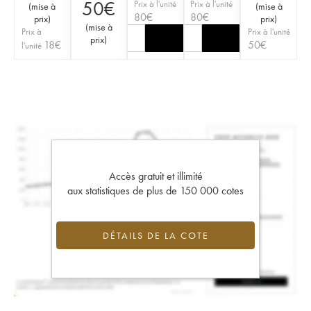
50
€
Prix à l'unité
Prix à l'unité
(
mise à
(
mise à
80
€
80
€
prix
)
prix
)
(
mise à
Prix à
Prix à l'unité
prix
)
18
€
50
€
l'unité
Accès gratuit et illimité
aux statistiques de plus de 150 000 cotes
DÉTAILS DE LA COTE