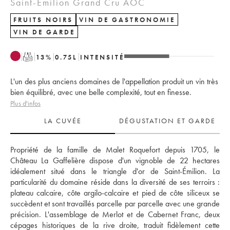
Saint-Émilion Grand Cru AOC
FRUITS NOIRS
VIN DE GASTRONOMIE
VIN DE GARDE
T
13
%
0.75
L
INTENSITÉ
L'un des plus anciens domaines de l'appellation produit un vin très
bien équilibré, avec une belle complexité, tout en finesse.
Plus d'infos
LA CUVÉE
DÉGUSTATION ET GARDE
Propriété de la famille de Malet Roquefort depuis 1705, le 
Château La Gaffelière dispose d'un vignoble de 22 hectares 
idéalement situé dans le triangle d'or de Saint-Émilion. La 
particularité du domaine réside dans la diversité de ses terroirs : 
plateau calcaire, côte argilo-calcaire et pied de côte siliceux se 
succèdent et sont travaillés parcelle par parcelle avec une grande 
précision. L'assemblage de Merlot et de Cabernet Franc, deux 
cépages historiques de la rive droite, traduit fidèlement cette 