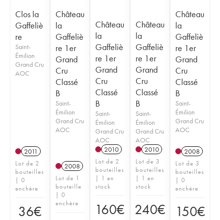
Clos la
Château
Château
Château
Château
Gaffeliè
la
la
la
la
re
Gaffeliè
Gaffeliè
Gaffeliè
Gaffeliè
Saint-
re 1er
re 1er
Émilion
re 1er
re 1er
Grand
Grand
Grand Cru
Grand
Grand
Cru
Cru
AOC
Cru
Cru
Classé
Classé
Classé
Classé
B
B
B
B
Saint-
Saint-
Émilion
Émilion
Saint-
Saint-
Grand Cru
Grand Cru
Émilion
Émilion
AOC
AOC
Grand Cru
Grand Cru
AOC
AOC
2010
2010
2011
2008
Lot de 2
Lot de 3
Lot de 2
Lot de 3
2008
bouteilles
bouteilles
bouteilles
bouteilles
Lot de 1
| 1 en
| 1 en
| 0
| 0
bouteille
stock
stock
enchère
enchère
| 0
enchère
160
€
240
€
36
€
150
€