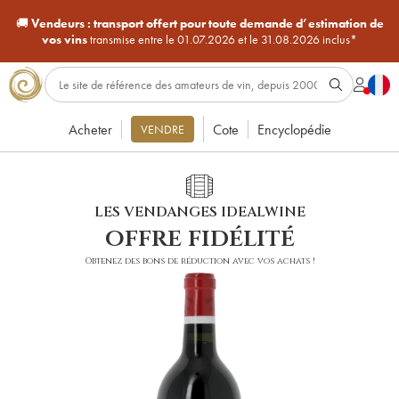
🚚
Vendeurs :
transport offert pour toute demande d’estimation de
vos vins
transmise entre le 01.07.2026 et le 31.08.2026 inclus*
Acheter
Cote
Encyclopédie
VENDRE
LES VENDANGES IDEALWINE
offre fidélité
Obtenez des bons de réduction avec vos achats !