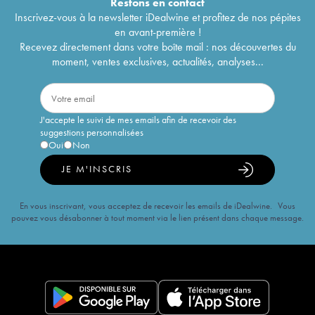
Restons en
contact
Inscrivez-vous à la newsletter iDealwine et profitez de nos pépites
en avant-première !
Recevez directement dans votre boîte mail : nos découvertes du
moment, ventes exclusives, actualités, analyses...
J'accepte le suivi de mes emails afin de recevoir des
suggestions personnalisées
Oui
Non
JE M'INSCRIS
En vous inscrivant, vous acceptez de recevoir les emails de iDealwine. Vous
pouvez vous désabonner à tout moment via le lien présent dans chaque message.