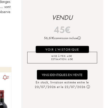
danges 
. sont 
éserve 
VENDU
45
€
56,61
€
commission incluse
VOIR L'HISTORIQUE
MISE À PRIX:
45
€
ESTIMATION:
65
€
VINS IDENTIQUES EN VENTE
2
En stock, livraison estimée entre le
20/07/2026 et le 23/07/2026