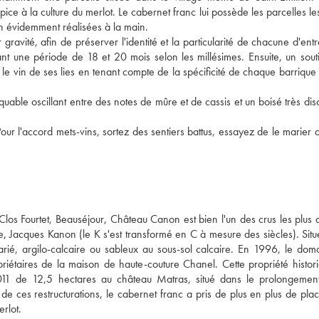
ice à la culture du merlot. Le cabernet franc lui possède les parcelles le
en évidemment réalisées à la main. 
avité, afin de préserver l'identité et la particularité de chacune d'entre
nt une période de 18 et 20 mois selon les millésimes. Ensuite, un souti
r le vin de ses lies en tenant compte de la spécificité de chaque barrique 
uable oscillant entre des notes de mûre et de cassis et un boisé très disc
r l'accord mets-vins, sortez des sentiers battus, essayez de le marier a
los Fourtet, Beauséjour, Château Canon est bien l'un des crus les plus a
e, Jacques Kanon (le K s'est transformé en C à mesure des siècles). Situé
arié, argilo-calcaire ou sableux au sous-sol calcaire. En 1996, le domai
priétaires de la maison de haute-couture Chanel. Cette propriété histori
 2011 de 12,5 hectares au château Matras, situé dans le prolongement
de ces restructurations, le cabernet franc a pris de plus en plus de plac
rlot. 