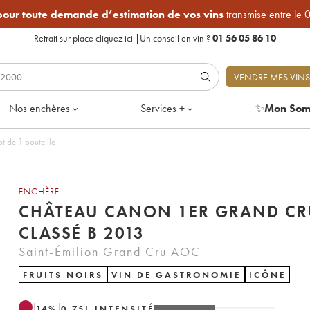
 pour toute demande d’estimation de vos vins
transmise entre le 
Retrait sur place
cliquez ici
|
Un conseil en vin ?
01 56 05 86 10
VENDRE MES VINS
Nos enchères
Services +
✨
Mon Som
nd Cru Classé B 2013 - Lot de 1 bouteille
ENCHÈRE
CHÂTEAU CANON 1ER GRAND CR
CLASSÉ B 2013
Saint-Émilion Grand Cru AOC
FRUITS NOIRS
VIN DE GASTRONOMIE
ICÔNE
14
%
0.75
L
INTENSITÉ