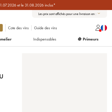
01.07.2026 et le 31.08.2026 inclus*
Les prix sont affichés pour une livraison en :
Cote des vins
Guide des vins
melier
Indispensables
🍇 Primeurs
U