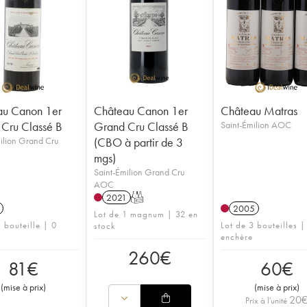
au Canon 1er
Château Canon 1er
Château Matras
Cru Classé B
Grand Cru Classé B
Saint-Émilion AOC
ilion Grand Cru
(CBO à partir de 3
mgs)
Saint-Émilion Grand Cru
AOC
2021
T
2005
Lot de 1 magnum | 32 en
 bouteille | 0
Lot de 3 bouteilles |
stock
enchère
260
€
81
€
60
€
(
mise à prix
)
(
mise à prix
)
20
Prix à l'unité