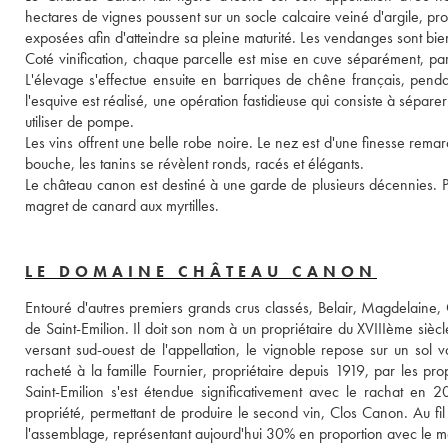
hectares de vignes poussent sur un socle calcaire veiné d'argile, prop
exposées afin d'atteindre sa pleine maturité. Les vendanges sont bi
Coté vinification, chaque parcelle est mise en cuve séparément, par gr
L'élevage s'effectue ensuite en barriques de chêne français, penda
l'esquive est réalisé, une opération fastidieuse qui consiste à sépare
utiliser de pompe. 
Les vins offrent une belle robe noire. Le nez est d'une finesse remarq
bouche, les tanins se révèlent ronds, racés et élégants. 
Le château canon est destiné à une garde de plusieurs décennies. Pou
magret de canard aux myrtilles.
LE DOMAINE CHÂTEAU CANON
Entouré d'autres premiers grands crus classés, Belair, Magdelaine, C
de Saint-Emilion. Il doit son nom à un propriétaire du XVIIIème siècl
versant sud-ouest de l'appellation, le vignoble repose sur un sol v
racheté à la famille Fournier, propriétaire depuis 1919, par les pro
Saint-Emilion s'est étendue significativement avec le rachat en
propriété, permettant de produire le second vin, Clos Canon. Au fil 
l'assemblage, représentant aujourd'hui 30% en proportion avec le me