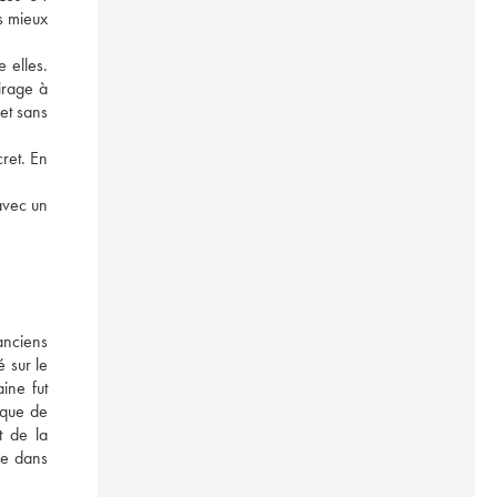
s mieux 
 elles. 
rage à 
et sans 
ret. En 
vec un 
nciens 
 sur le 
ne fut 
que de 
 de la 
e dans 