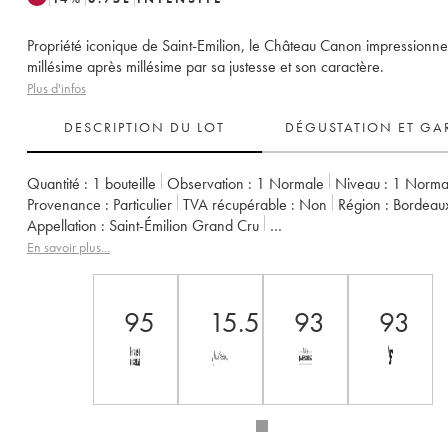
Propriété iconique de Saint-Emilion, le Château Canon impressionne
millésime après millésime par sa justesse et son caractère.
Plus d'infos
DESCRIPTION DU LOT
DÉGUSTATION ET GA
Quantité :
1 bouteille
Observation :
1 Normale
Niveau :
1
Norma
Provenance :
particulier
TVA récupérable :
non
Région :
Bordeau
Appellation :
Saint-Émilion Grand Cru
Classement :
1er Grand Cru Classé B
Propriétaire :
Famille Werth
En savoir plus...
95
15.5
93
93