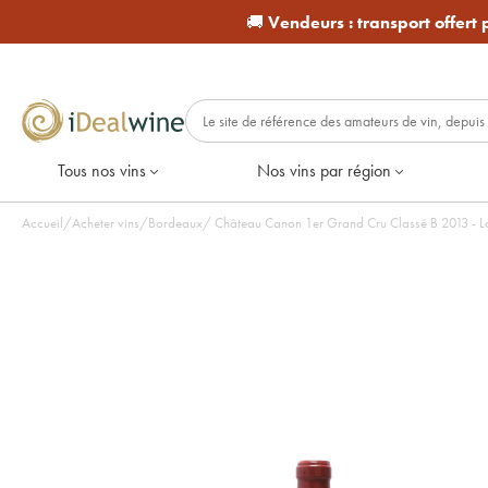
🚚
Vendeurs :
transport offert
Tous nos vins
Nos vins par région
Accueil
/
Acheter vins
/
Bordeaux
/
Château Canon 1er Gra