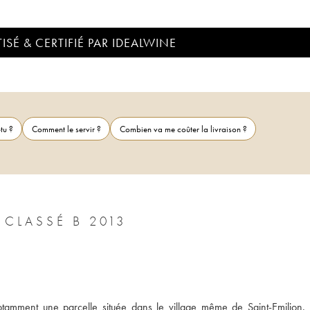
ISÉ & CERTIFIÉ PAR IDEALWINE
tu ?
Comment le servir ?
Combien va me coûter la livraison ?
CHÂTEAU CANON 1ER GRAND CRU CLASSÉ B 2013
otamment une parcelle située dans le village même de Saint-Emilion. 