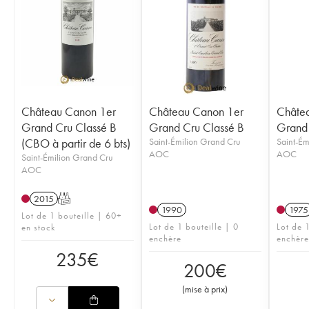
Château Canon 1er
Château Canon 1er
Châte
Grand Cru Classé B
Grand Cru Classé B
Grand 
(CBO à partir de 6 bts)
Saint-Émilion Grand Cru
Saint-Ém
AOC
AOC
Saint-Émilion Grand Cru
AOC
2015
T
1990
1975
Lot de 1 bouteille | 60+
Lot de 1 bouteille | 0
Lot de 1
en stock
enchère
enchère
235
€
200
€
(
mise à prix
)