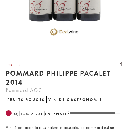
ENCHÈRE
POMMARD PHILIPPE PACALET
2014
Pommard AOC
FRUITS ROUGES
VIN DE GASTRONOMIE
K
13
%
2.25
L
INTENSITÉ
Vinifié de façon la plus naturelle possible, ce pommard est un