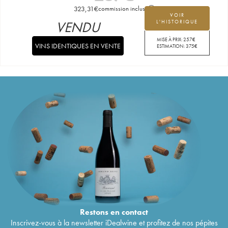
323,31
€
commission incluse
VOIR
VENDU
L'HISTORIQUE
MISE À PRIX:
257
€
VINS IDENTIQUES EN VENTE
ESTIMATION:
375
€
Restons en
contact
Inscrivez-vous à la newsletter iDealwine et profitez de nos pépites