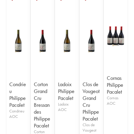
Cornas
Condrie
Corton
Ladoix
Clos de
Philippe
u
Grand
Philippe
Vougeot
Pacalet
Philippe
Cru
Pacalet
Grand
Cornas
AOC
Pacalet
Bressan
Ladoix
Cru
AOC
Condrieu
des
Philippe
AOC
Philippe
Pacalet
Pacalet
Clos de
Vougeot
Corton