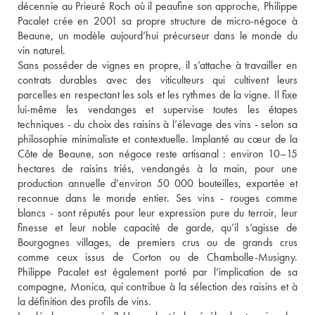
décennie au Prieuré Roch où il peaufine son approche, Philippe 
Pacalet crée en 2001 sa propre structure de micro-négoce à 
Beaune, un modèle aujourd’hui précurseur dans le monde du 
vin naturel.
Sans posséder de vignes en propre, il s’attache à travailler en 
contrats durables avec des viticulteurs qui cultivent leurs 
parcelles en respectant les sols et les rythmes de la vigne. Il fixe 
lui-même les vendanges et supervise toutes les étapes 
techniques - du choix des raisins à l’élevage des vins - selon sa 
philosophie minimaliste et contextuelle. Implanté au cœur de la 
Côte de Beaune, son négoce reste artisanal : environ 10–15 
hectares de raisins triés, vendangés à la main, pour une 
production annuelle d’environ 50 000 bouteilles, exportée et 
reconnue dans le monde entier. Ses vins - rouges comme 
blancs - sont réputés pour leur expression pure du terroir, leur 
finesse et leur noble capacité de garde, qu’il s’agisse de 
Bourgognes villages, de premiers crus ou de grands crus 
comme ceux issus de Corton ou de Chambolle-Musigny. 
Philippe Pacalet est également porté par l’implication de sa 
compagne, Monica, qui contribue à la sélection des raisins et à 
la définition des profils de vins.