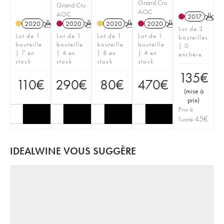
Grand Cru
Grand Cru
AOC
AOC
2017
K
2020
K
2020
K
2020
K
2020
K
Lot de 3
Lot de 1
Lot de 1
Lot de 1
Lot de 1
bouteilles
bouteille
bouteille
bouteille
bouteille
| 0
| 7 en
| 4 en
| 8 en
| 4 en
enchère
stock
stock
stock
stock
135
€
110
€
290
€
80
€
470
€
(
mise à
prix
)
Prix à
45
€
l'unité
IDEALWINE VOUS SUGGÈRE