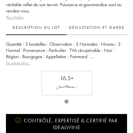
véritable reflet de son terroir. Puissance et gourmandise sont au
rendez-vous.
Plus d'infos
DESCRIPTION DU LOT
DÉGUSTATION ET GARDE
Quantité :
3 bouteilles
Observation :
3 Normales
Niveau :
3
Normal
Provenance :
particulier
TVA récupérable :
non
Région :
Bourgogne
Appellation :
Pommard
Propriétaire :
Philippe Pacalet
En savoir plus...
16.5+
CONTRÔLÉ, EXPERTISÉ & CERTIFIÉ PAR
IDEALWINE