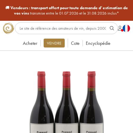
🚚
Vendeurs :
transport offert pour toute demande d’estimation de
vos vins
transmise entre le 01.07.2026 et le 31.08.2026 inclus*
Acheter
Cote
Encyclopédie
VENDRE