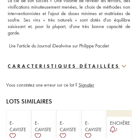
La clé de son succès ? Une volonté de révéler les terroirs, des 
vinifications minutieusement menées, le choix de méthodes non 
interventionnistes et l'ajout de doses minimes et maîtrisées de 
soufre. Ses vins « très naturels » sont dotés d'un équilibre 
saisissant et, pour la plupart, d'une très bonne capacité de 
garde.
 Lire l'article du Journal iDealwine sur Philippe Pacalet
CARACTERISTIQUES DÉTAILLÉES
Vous constatez une erreur sur ce lot ?
Signaler
LOTS SIMILAIRES
E-
E-
E-
E-
ENCHÈRE
CAVISTE
CAVISTE
CAVISTE
CAVISTE
1