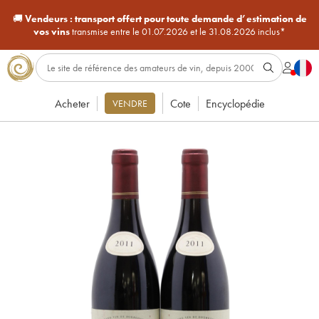
🚚
Vendeurs :
transport offert pour toute demande d’estimation de
vos vins
transmise entre le 01.07.2026 et le 31.08.2026 inclus*
Acheter
Cote
Encyclopédie
VENDRE