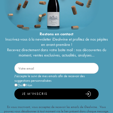
Restons en
contact
Inscrivez-vous à la newsletter iDealwine et profitez de nos pépites
en avant-première !
Recevez directement dans votre boîte mail : nos découvertes du
moment, ventes exclusives, actualités, analyses...
J'accepte le suivi de mes emails afin de recevoir des
suggestions personnalisées
Oui
Non
JE M'INSCRIS
En vous inscrivant, vous acceptez de recevoir les emails de iDealwine. Vous
pouvez vous désabonner à tout moment via le lien présent dans chaque message.