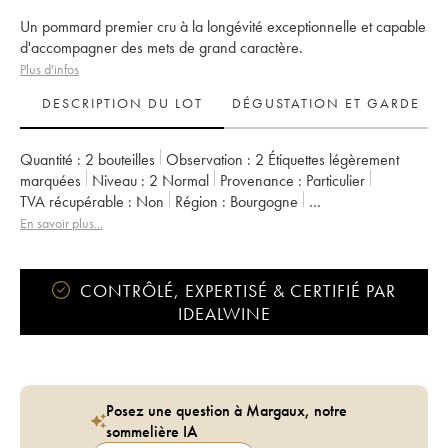
Un pommard premier cru à la longévité exceptionnelle et capable
d'accompagner des mets de grand caractère.
Plus d'infos
DESCRIPTION DU LOT
DÉGUSTATION ET GARDE
Quantité :
2 bouteilles
Observation :
2 Étiquettes légèrement
marquées
Niveau :
2
Normal
Provenance :
particulier
TVA récupérable :
non
Région :
Bourgogne
Appellation :
Pommard
Classement :
1er Cru
En savoir plus...
Propriétaire :
Bernard et Thierry Glantenay (Domaine)
CONTRÔLÉ, EXPERTISÉ & CERTIFIÉ PAR
IDEALWINE
Posez une question à Margaux, notre
sommelière IA