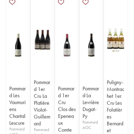
Pommar
Puligny-
Pommar
Pommar
Pommar
d 1er
Montrac
d Les
d 1er
d La
Cru La
het 1er
Vaumuri
Cru
Levrière
Platière
Cru Les
ens
Clos des
Dugat-
Violot-
Folatièr
Chantal
Epenea
Py
Guillem
es
Lescure
ux
Pommard
ard
Bernard
AOC
Pommard
Comte
Pommard
et