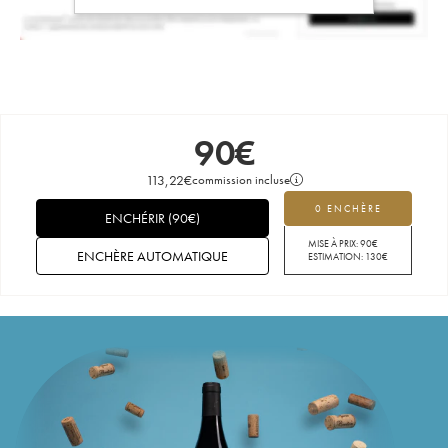
90
€
113,22
€
commission incluse
0 ENCHÈRE
ENCHÉRIR
(
90
€
)
MISE À PRIX:
90
€
ENCHÈRE AUTOMATIQUE
ESTIMATION:
130
€