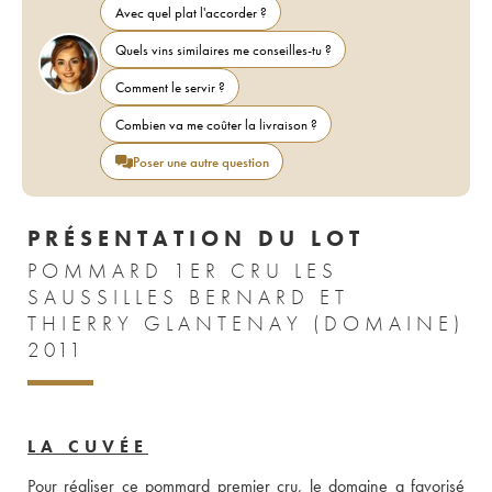
Avec quel plat l'accorder ?
Quels vins similaires me conseilles-tu ?
Comment le servir ?
Combien va me coûter la livraison ?
Poser une autre question
PRÉSENTATION DU LOT
POMMARD 1ER CRU LES
SAUSSILLES BERNARD ET
THIERRY GLANTENAY (DOMAINE)
2011
LA CUVÉE
Pour réaliser ce pommard premier cru, le domaine a favorisé 