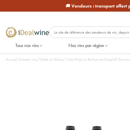
🚚
Vendeurs :
transport offert
Tous nos vins
Nos vins par région
Accueil
/
Acheter vins
/
Vallée du Rhône
/