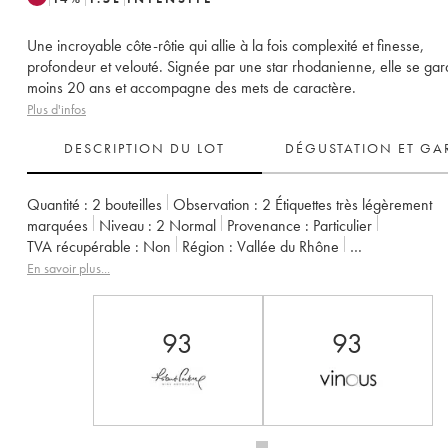
Une incroyable côte-rôtie qui allie à la fois complexité et finesse,
profondeur et velouté. Signée par une star rhodanienne, elle se ga
moins 20 ans et accompagne des mets de caractère.
Plus d'infos
DESCRIPTION DU LOT
DÉGUSTATION ET GA
Quantité :
2 bouteilles
Observation :
2 Étiquettes très légèrement
marquées
Niveau :
2
Normal
Provenance :
particulier
TVA récupérable :
non
Région :
Vallée du Rhône
Appellation :
Côte-Rôtie
Propriétaire :
Gangloff (Domaine)
En savoir plus...
93
93