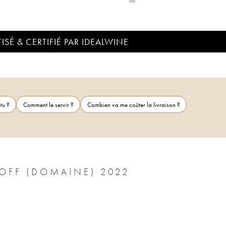
ISÉ & CERTIFIÉ PAR IDEALWINE
tu ?
Comment le servir ?
Combien va me coûter la livraison ?
CÔTE-RÔTIE LA BARBARINE GANGLOFF (DOMAINE) 2022