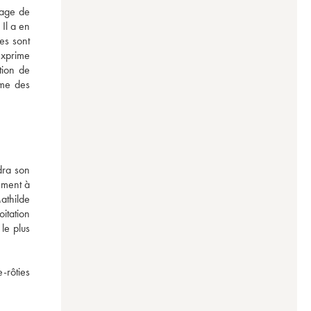
age de 
Il a en 
s sont 
xprime 
ion de 
me des 
ra son 
ment à 
thilde 
tation 
le plus 
-rôties 