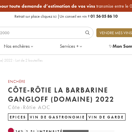
 pour toute demande d’estimation de vos vins
transmise entre le 
Retrait sur place
cliquez ici
|
Un conseil en vin ?
01 56 05 86 10
VENDRE MES VINS
Nos enchères
Services +
✨
Mon Som
Côte-Rôtie La Barbarine Gangloff (Domaine) 2022 - Lot de 2 bouteilles
ENCHÈRE
CÔTE-RÔTIE LA BARBARINE
GANGLOFF (DOMAINE) 2022
Côte-Rôtie AOC
EPICES
VIN DE GASTRONOMIE
VIN DE GARDE
14
%
1.5
L
INTENSITÉ