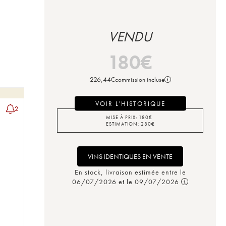
VENDU
180
€
226,44
€
commission incluse
VOIR L'HISTORIQUE
2
MISE À PRIX:
180
€
ESTIMATION:
280
€
VINS IDENTIQUES EN VENTE
En stock, livraison estimée entre le
06/07/2026 et le 09/07/2026