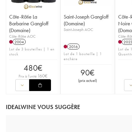
Côte-Rôtie La
Saint-Joseph Gangloff
Côte-R
Barbarine Gangloff
(Domaine)
Noire 
(Domaine)
Saint-Joseph AOC
(Doma
Côte-Rôtie AOC
Côte-Rô
2004
202
2016
Lot de 3 bouteilles | 1 en
Lot de 1
Lot de 1 bouteille | 1
stock
Quantit
enchère
480
€
90
€
160
€
Prix à l'unité
(
prix actuel
)
IDEALWINE VOUS SUGGÈRE