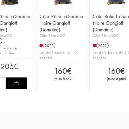
ôtie La Sereine
Côte-Rôtie La Sereine
Côte-Rôtie La Ser
Gangloff
Noire Gangloff
Noire Gangloff
ine)
(Domaine)
(Domaine)
tie AOC
Côte-Rôtie AOC
Côte-Rôtie AOC
3
2022
2022
 bouteille |
Lot de 1 bouteille | 0
Lot de 1 bouteille | 
é limitée
enchère
enchère
205
€
160
€
160
€
(
mise à prix
)
(
mise à prix
)