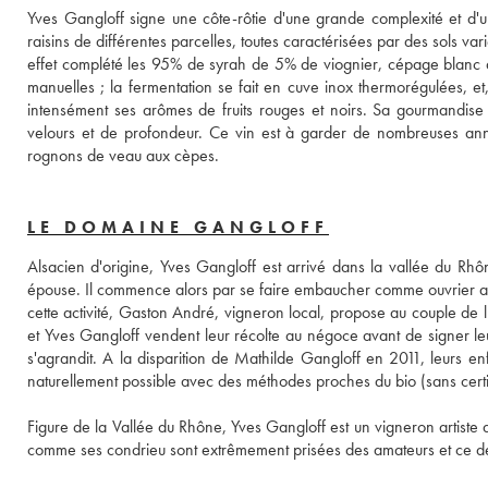
Yves Gangloff signe une côte-rôtie d'une grande complexité et d'une
raisins de différentes parcelles, toutes caractérisées par des sols varié
effet complété les 95% de syrah de 5% de viognier, cépage blanc qu
manuelles ; la fermentation se fait en cuve inox thermorégulées, e
intensément ses arômes de fruits rouges et noirs. Sa gourmandise e
velours et de profondeur. Ce vin est à garder de nombreuses an
rognons de veau aux cèpes.
LE DOMAINE GANGLOFF
Alsacien d'origine, Yves Gangloff est arrivé dans la vallée du Rhô
épouse. Il commence alors par se faire embaucher comme ouvrier agri
cette activité, Gaston André, vigneron local, propose au couple de 
et Yves Gangloff vendent leur récolte au négoce avant de signer leur
s'agrandit. A la disparition de Mathilde Gangloff en 2011, leurs enfan
naturellement possible avec des méthodes proches du bio (sans certifi
Figure de la Vallée du Rhône, Yves Gangloff est un vigneron artiste q
comme ses condrieu sont extrêmement prisées des amateurs et ce d