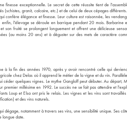
 finesse exceptionnelle. Le secret de cette réussite tient de l'assembl
s (schistes, granit, calcaire, etc.) et de celui de deux cépages différents. 
i confère élégance et finesse. Leur culture est raisonnée, les vendange
t, enfin, l'élevage se déroule en barrique pendant 20 mois. Barbarine e
t son fruité se prolongent longuement et offrent une délicieuse sensat
nées (au moins 20 ans) et à déguster sur des mets de caractère com
ne à la fin des années 1970, après y avoir rencontré celle qui deviend
cole chez Delas où il apprend le métier de la vigne et du vin. Parallèle
lui céder quelques vignes. Le mythe Gangloff peut débuter. Au départ, Ma
 premier millésime en 1992. Le succès ne se fait pas attendre et l'exploi
ts Loup et Elsa ont pris le relais. Les vignes et les vins sont travaillés 
cation) et des vins naturels. 
ui dégage, notamment à travers ses vins, une sensibilité unique. Ses côte
e longue date.