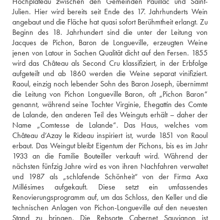
Hochplateau zwischen den Gemeinden Pauillac und Saint-
Julien. Hier wird bereits seit Ende des 17. Jahrhunderts Wein 
angebaut und die Fläche hat quasi sofort Berühmtheit erlangt. Zu 
Beginn des 18. Jahrhundert sind die unter der Leitung von 
Jacques de Pichon, Baron de Longueville, erzeugten Weine 
jenen von Latour in Sachen Qualität dicht auf den Fersen. 1855 
wird das Château als Second Cru klassifiziert, in der Erbfolge 
aufgeteilt und ab 1860 werden die Weine separat vinifiziert. 
Raoul, einzig noch lebender Sohn des Baron Joseph, übernimmt 
die Leitung von Pichon Longueville Baron, oft „Pichon Baron“ 
genannt, während seine Tochter Virginie, Ehegattin des Comte 
de Lalande, den anderen Teil des Weinguts erhält – daher der 
Name „Comtesse de Lalande“. Das Haus, welches vom 
Château d‘Azay le Rideau inspiriert ist, wurde 1851 von Raoul 
erbaut. Das Weingut bleibt Eigentum der Pichons, bis es im Jahr 
1933 an die Familie Bouteiller verkauft wird. Während der 
nächsten fünfzig Jahre wird es von ihren Nachfahren verwaltet 
und 1987 als „schlafende Schönheit“ von der Firma Axa 
Millésimes aufgekauft. Diese setzt ein umfassendes 
Renovierungsprogramm auf, um das Schloss, den Keller und die 
technischen Anlagen von Pichon-Longueville auf den neuesten 
Stand zu bringen. Die Rebsorte Cabernet Sauvignon ist 