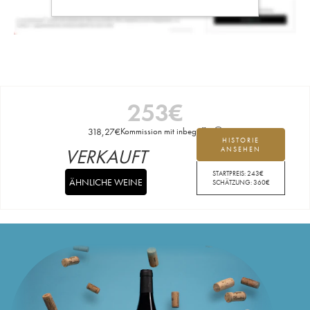
253
€
318,27
€
Kommission mit inbegriffen
HISTORIE
VERKAUFT
ANSEHEN
STARTPREIS:
243
€
ÄHNLICHE WEINE
SCHÄTZUNG:
360
€