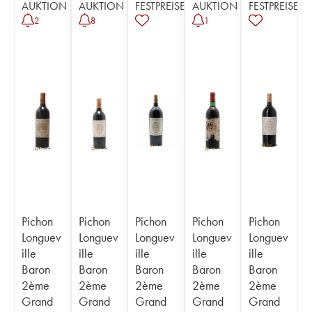
AUKTION
AUKTION
FESTPREISE
AUKTION
FESTPREISE
2
8
1
Pichon
Pichon
Pichon
Pichon
Pichon
Longuev
Longuev
Longuev
Longuev
Longuev
ille
ille
ille
ille
ille
Baron
Baron
Baron
Baron
Baron
2ème
2ème
2ème
2ème
2ème
Grand
Grand
Grand
Grand
Grand