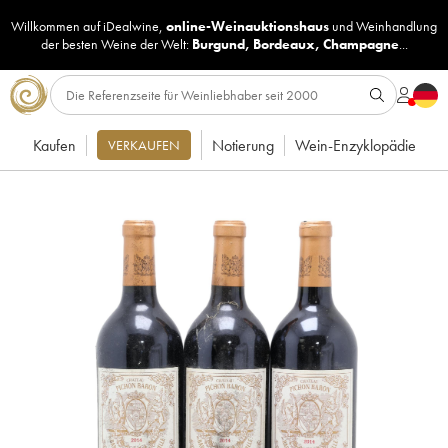
Willkommen auf iDealwine,
online-Weinauktionshaus
und
Weinhandlung
der besten Weine der Welt:
Burgund
,
Bordeaux
,
Champagne
...
Kaufen
Notierung
Wein-Enzyklopädie
VERKAUFEN