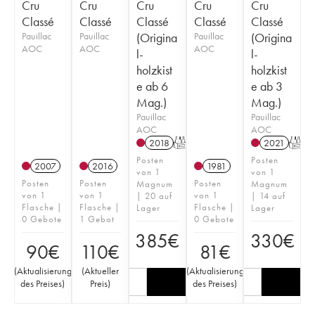
Cru
Cru
Cru
Cru
Cru
Classé
Classé
Classé
Classé
Classé
Pauillac
Pauillac
(Origina
Pauillac
(Origina
AOC
AOC
AOC
l-
l-
holzkist
holzkist
e ab 6
e ab 3
Mag.)
Mag.)
Pauillac
Pauillac
AOC
AOC
2018
T
2021
T
Posten
Posten
2007
2016
1981
von 1
von 1
Posten
Posten
Posten
Magnum
Magnum
von 1
von 1
von 1
| 20 auf
| 14 auf
Flasche |
Flasche |
Flasche |
Lager
Lager
0 Gebote
1 Gebot
0 Gebote
385
€
330
€
90
€
110
€
81
€
(
Aktualisierung
(
Aktueller
(
Aktualisierung
des Preises
)
Preis
)
des Preises
)