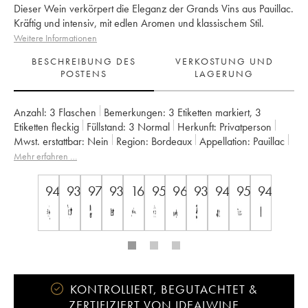
Dieser Wein verkörpert die Eleganz der Grands Vins aus Pauillac.
Kräftig und intensiv, mit edlen Aromen und klassischem Stil.
Weitere Informationen
BESCHREIBUNG DES
VERKOSTUNG UND
POSTENS
LAGERUNG
Anzahl:
3 Flaschen
Bemerkungen:
3 Etiketten markiert
,
3
Etiketten fleckig
Füllstand:
3
Normal
Herkunft:
privatperson
Mwst. erstattbar:
nein
Region:
Bordeaux
Appellation:
Pauillac
Klassifizierung:
2ème Grand Cru Classé
Mehr erfahren …
Eigentümer:
Château Pichon Baron
94
93
97
93
16.5++
95
96
93
94
95
94
KONTROLLIERT, BEGUTACHTET &
ZERTIFIZIERT VON IDEALWINE