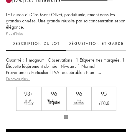
17
%
1.5
L
INTENSITÉ
Le fleuron du Clos Mont-Olivet, produit uniquement dans les
grandes années. Une grande réussite par sa concentration et son
élégance.
Plus d'infos
DESCRIPTION DU LOT
DÉGUSTATION ET GARDE
Quantité :
1 magnum
Observations :
1 Étiquette très marquée
,
1
Étiquette légèrement abimée
Niveau :
1
Normal
Provenance :
particulier
TVA récupérable :
non
Région :
Vallée du Rhône
Appellation :
Châteauneuf-du-Pape
En savoir plus...
Propriétaire :
Clos du Mont-Olivet
93+
96
96
95