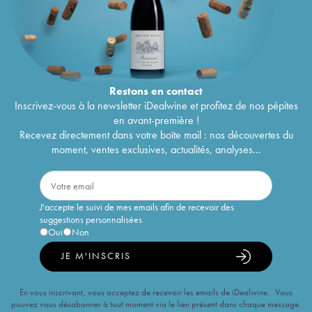
Restons en
contact
Inscrivez-vous à la newsletter iDealwine et profitez de nos pépites
en avant-première !
Recevez directement dans votre boîte mail : nos découvertes du
moment, ventes exclusives, actualités, analyses...
J'accepte le suivi de mes emails afin de recevoir des
suggestions personnalisées
Oui
Non
JE M'INSCRIS
En vous inscrivant, vous acceptez de recevoir les emails de iDealwine. Vous
pouvez vous désabonner à tout moment via le lien présent dans chaque message.