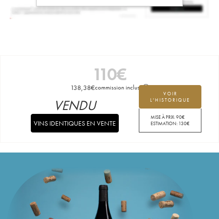
110
€
138,38
€
commission incluse
VOIR
VENDU
L'HISTORIQUE
MISE À PRIX:
90
€
VINS IDENTIQUES EN VENTE
ESTIMATION:
130
€