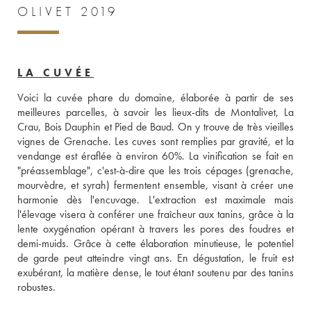
OLIVET 2019
LA CUVÉE
Voici la cuvée phare du domaine, élaborée à partir de ses 
meilleures parcelles, à savoir les lieux-dits de Montalivet, La 
Crau, Bois Dauphin et Pied de Baud. On y trouve de très vieilles 
vignes de Grenache. Les cuves sont remplies par gravité, et la 
vendange est éraflée à environ 60%. La vinification se fait en 
"préassemblage", c'est-à-dire que les trois cépages (grenache, 
mourvèdre, et syrah) fermentent ensemble, visant à créer une 
harmonie dès l'encuvage. L'extraction est maximale mais 
l'élevage visera à conférer une fraîcheur aux tanins, grâce à la 
lente oxygénation opérant à travers les pores des foudres et 
demi-muids. Grâce à cette élaboration minutieuse, le potentiel 
de garde peut atteindre vingt ans. En dégustation, le fruit est 
exubérant, la matière dense, le tout étant soutenu par des tanins 
robustes.