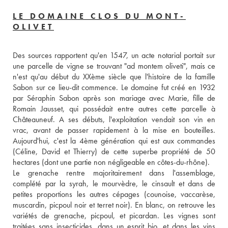
LE DOMAINE CLOS DU MONT-
OLIVET
Des sources rapportent qu'en 1547, un acte notarial portait sur 
une parcelle de vigne se trouvant "ad montem oliveti", mais ce 
n'est qu'au début du XXème siècle que l'histoire de la famille 
Sabon sur ce lieu-dit commence. Le domaine fut créé en 1932 
par Séraphin Sabon après son mariage avec Marie, fille de 
Romain Jausset, qui possédait entre autres cette parcelle à 
Châteauneuf. A ses débuts, l'exploitation vendait son vin en 
vrac, avant de passer rapidement à la mise en bouteilles. 
Aujourd'hui, c'est la 4ème génération qui est aux commandes 
(Céline, David et Thierry) de cette superbe propriété de 50 
hectares (dont une partie non négligeable en côtes-du-rhône). 
Le grenache rentre majoritairement dans l'assemblage, 
complété par la syrah, le mourvèdre, le cinsault et dans de 
petites proportions les autres cépages (counoise, vaccarèse, 
muscardin, picpoul noir et terret noir). En blanc, on retrouve les 
variétés de grenache, picpoul, et picardan. Les vignes sont 
traitées sans insecticides, dans un esprit bio, et dans les vins 