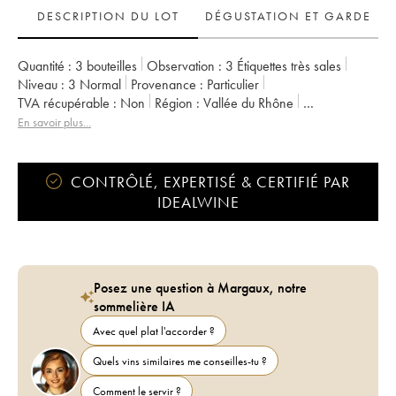
DESCRIPTION DU LOT
DÉGUSTATION ET GARDE
Quantité :
3 bouteilles
Observation :
3 Étiquettes très sales
Niveau :
3
Normal
Provenance :
particulier
TVA récupérable :
non
Région :
Vallée du Rhône
Appellation :
Vin de Table
Propriétaire :
Emmanuel Reynaud
En savoir plus...
CONTRÔLÉ, EXPERTISÉ & CERTIFIÉ PAR
IDEALWINE
Posez une question à Margaux, notre
sommelière IA
Avec quel plat l'accorder ?
Quels vins similaires me conseilles-tu ?
Comment le servir ?