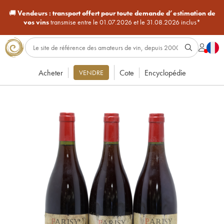
🚚
Vendeurs :
transport offert pour toute demande d’estimation de
vos vins
transmise entre le 01.07.2026 et le 31.08.2026 inclus*
Acheter
Cote
Encyclopédie
VENDRE