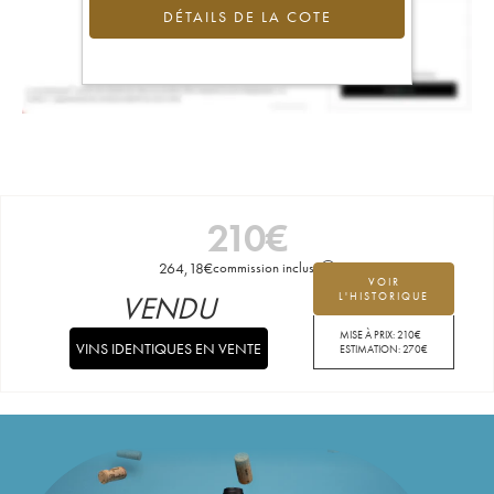
DÉTAILS DE LA COTE
210
€
264,18
€
commission incluse
VOIR
VENDU
L'HISTORIQUE
MISE À PRIX:
210
€
VINS IDENTIQUES EN VENTE
ESTIMATION:
270
€