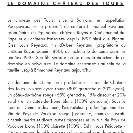
LE DOMAINE CHÂTEAU DES TOURS
Le château des Tours, situé à Sarrians, en appellation 
Vacqueyras, est la propriété du célèbre Emmanuel Reynaud, 
propriétaire du légendaire château Rayas à Châteauneuf-du-
Pape et du château Fonsalette depuis 1997 ainsi que Pignan. 
C'est Louis Reynaud, fils d’Albert Reynaud (propriétaire du 
château Rayas depuis 1880), qui achète le domaine dans les 
années 1930. Son fils Bernard prend alors la direction de ce 
domaine en polyculture. Le domaine est transmis au sein de la 
famille jusqu'à Emmanuel Reynaud aujourd'hui.

Ce domaine de 40 hectares produit sous le nom de Château 
des Tours un vacqueyras rouge (80% grenache et 20% syrah), 
un côtes-du-rhône rouge (65% grenache, 15% cinsault et 20% 
syrah) et un côtes-du-rhône blanc (100% grenache). Sous le 
nom de Domaine des Tours, l'exploitation produit également un 
Vin de Pays de Vaucluse rouge (grenache, counoise, syrah, 
cinsault, merlot et divers autres cépages) et un Vin de Pays de 
Vaucluse blanc (100% clairette (100%). Enfin, sous l'étiquette « 
Parisy » un vin de table rosé issu d'un assemblage de grenache 