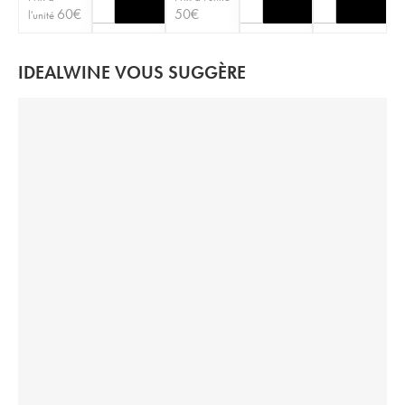
60
€
50
€
l'unité
IDEALWINE VOUS SUGGÈRE