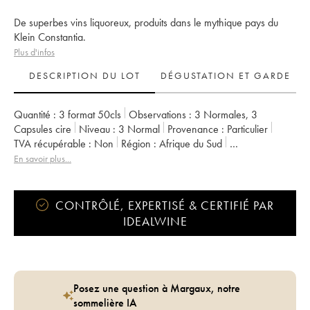
De superbes vins liquoreux, produits dans le mythique pays du
Klein Constantia.
Plus d'infos
DESCRIPTION DU LOT
DÉGUSTATION ET GARDE
Quantité :
3 format 50cls
Observations :
3 Normales
,
3
Capsules cire
Niveau :
3
Normal
Provenance :
particulier
TVA récupérable :
non
Région :
Afrique du Sud
Appellation :
Afrique du Sud
En savoir plus...
CONTRÔLÉ, EXPERTISÉ & CERTIFIÉ PAR
IDEALWINE
Posez une question à Margaux, notre
sommelière IA