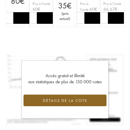
80
€
35
€
Prix à l'unité
Prix à
Prix à l'unité
60
€
60
€
66,67
€
l'unité
(
prix
actuel
)
Accès gratuit et illimité
aux statistiques de plus de 150 000 cotes
DÉTAILS DE LA COTE