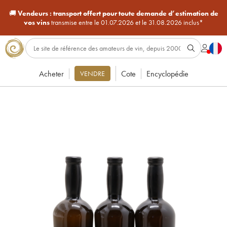
🚚
Vendeurs :
transport offert pour toute demande d’estimation de
vos vins
transmise entre le 01.07.2026 et le 31.08.2026 inclus*
Acheter
Cote
Encyclopédie
VENDRE