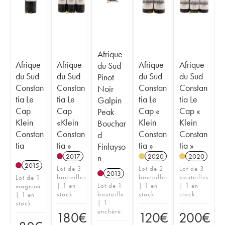
Afrique
Afrique
Afrique
Afrique
Afrique
du Sud
du Sud
du Sud
du Sud
du Sud
Pinot
Constan
Constan
Constan
Constan
Noir
tia Le
tia Le
tia Le
tia Le
Galpin
Cap
Cap
Cap «
Cap «
Peak
Klein
«Klein
Klein
Klein
Bouchar
Constan
Constan
Constan
Constan
d
tia
tia »
tia »
tia »
Finlayso
2017
2020
2020
n
2015
Lot de 3
Lot de 2
Lot de 3
2013
bouteilles
bouteilles
bouteilles
Lot de 1
| 1 en
Lot de 1
| 1 en
| 1 en
magnum
stock
bouteille
stock
stock
| 1 en
| 1
stock
enchère
180
€
120
€
200
€