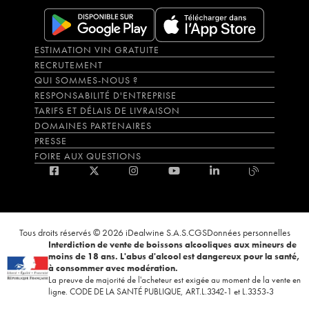
ESTIMATION VIN GRATUITE
RECRUTEMENT
QUI SOMMES-NOUS ?
RESPONSABILITÉ D'ENTREPRISE
TARIFS ET DÉLAIS DE LIVRAISON
DOMAINES PARTENAIRES
PRESSE
FOIRE AUX QUESTIONS
Tous droits réservés © 2026 iDealwine S.A.S.
CGS
Données personnelles
Interdiction de vente de boissons alcooliques aux mineurs de
moins de 18 ans. L'abus d'alcool est dangereux pour la santé,
à consommer avec modération.
La preuve de majorité de l'acheteur est exigée au moment de la vente en
ligne. CODE DE LA SANTÉ PUBLIQUE, ART.L.3342-1 et L.3353-3