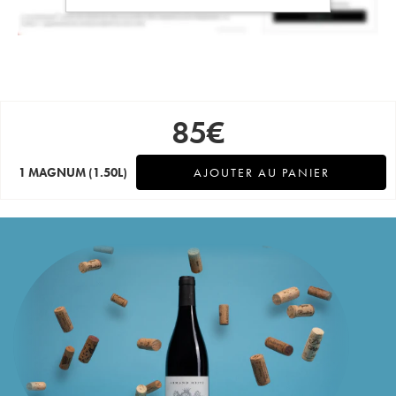
85
€
1 MAGNUM
(1.50L)
AJOUTER AU PANIER