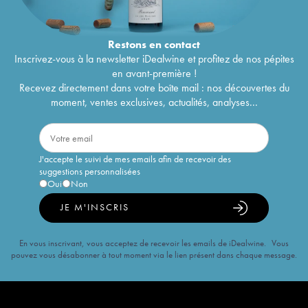
Restons en
contact
Inscrivez-vous à la newsletter iDealwine et profitez de nos pépites
en avant-première !
Recevez directement dans votre boîte mail : nos découvertes du
moment, ventes exclusives, actualités, analyses...
J'accepte le suivi de mes emails afin de recevoir des
suggestions personnalisées
Oui
Non
JE M'INSCRIS
En vous inscrivant, vous acceptez de recevoir les emails de iDealwine. Vous
pouvez vous désabonner à tout moment via le lien présent dans chaque message.