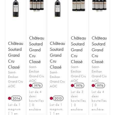
Château
Château
Château
Château
Château
Soutard
Soutard
Soutard
Soutard
Soutard
Grand
Grand
Grand
Grand
Grand
Cru
Cru
Cru
Cru
Cru
Classé
Classé
Classé
Classé
Classé
Saint-
Saint-
Saint-
Émilion
Émilion
Émilion
Saint-
Saint-
Grand Cru
Grand Cru
Grand Cru
Émilion
Émilion
AOC
AOC
AOC
Grand Cru
Grand Cru
1976
1976
1976
AOC
AOC
Lot de 4
Lot de 3
Lot de 4
demi
demi
demi
2014
2015
bouteilles
bouteilles
bouteilles
Lot de 1
Lot de 1
| 0
| 0
| 0
magnum
magnum
enchère
enchère
enchère
| 1 en
| 1 en