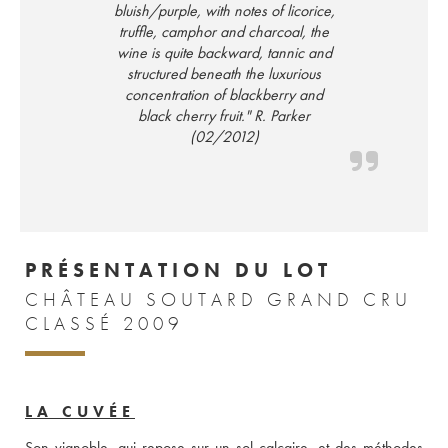
bluish/purple, with notes of licorice,
truffle, camphor and charcoal, the
wine is quite backward, tannic and
structured beneath the luxurious
concentration of blackberry and
black cherry fruit." R. Parker
(02/2012)
PRÉSENTATION DU LOT
CHÂTEAU SOUTARD GRAND CRU
CLASSÉ 2009
LA CUVÉE
Son vignoble, qui repose sur un sol calcaire, et des méthodes 