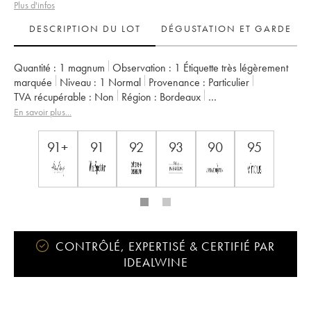
Plus d'infos
DESCRIPTION DU LOT
DÉGUSTATION ET GARDE
Quantité :
1 magnum
Observation :
1 Étiquette très légèrement
marquée
Niveau :
1
Normal
Provenance :
particulier
TVA récupérable :
non
Région :
Bordeaux
Appellation :
Saint-Émilion Grand Cru
En savoir plus...
Classement :
Grand Cru Classé
Propriétaire :
AG2R - La Mondiale
91+
91
92
93
90
95
CONTRÔLÉ, EXPERTISÉ & CERTIFIÉ PAR
IDEALWINE