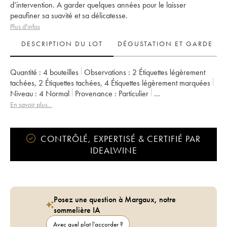
d’intervention. A garder quelques années pour le laisser
peaufiner sa suavité et sa délicatesse.
Plus d'infos
DESCRIPTION DU LOT
DÉGUSTATION ET GARDE
Quantité :
4 bouteilles
Observations :
2 Étiquettes légèrement
tachées
,
2 Étiquettes tachées
,
4 Étiquettes légèrement marquées
Niveau :
4
Normal
Provenance :
particulier
TVA récupérable :
non
Région :
Bordeaux
En savoir plus...
Appellation :
Saint-Émilion Grand Cru
Classement :
Grand Cru Classé
Propriétaire :
Famille Faniest
CONTRÔLÉ, EXPERTISÉ & CERTIFIÉ PAR
IDEALWINE
Posez une question à Margaux, notre
sommelière IA
Avec quel plat l'accorder ?