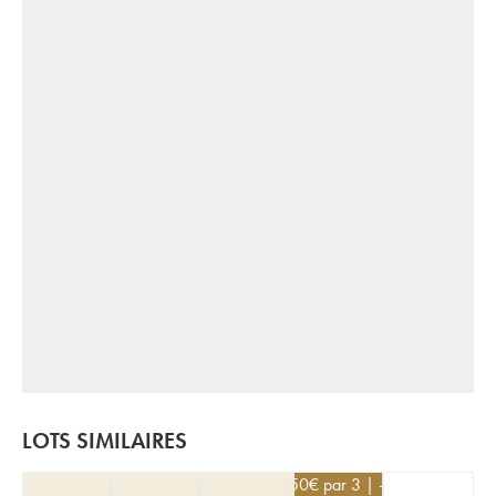
LOTS SIMILAIRES
112,50
€
par 3 | -10%