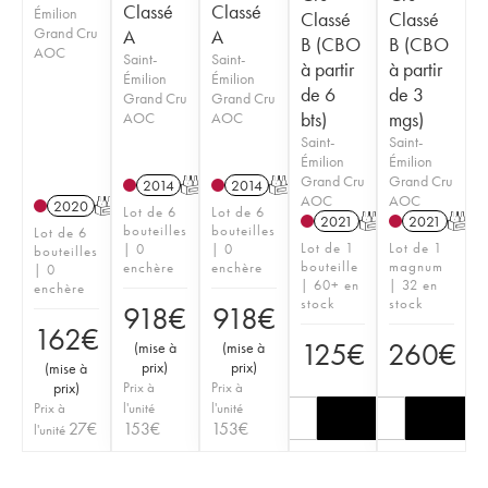
Classé
Classé
Émilion
Classé
Classé
Grand Cru
A
A
B (CBO
B (CBO
AOC
Saint-
Saint-
à partir
à partir
Émilion
Émilion
de 6
de 3
Grand Cru
Grand Cru
bts)
mgs)
AOC
AOC
Saint-
Saint-
Émilion
Émilion
Grand Cru
Grand Cru
2014
T
2014
T
AOC
AOC
2020
T
Lot de 6
Lot de 6
2021
T
2021
T
bouteilles
bouteilles
Lot de 6
Lot de 1
Lot de 1
| 0
| 0
bouteilles
bouteille
magnum
enchère
enchère
| 0
| 60+ en
| 32 en
enchère
stock
stock
918
€
918
€
162
€
125
€
260
€
(
mise à
(
mise à
prix
)
prix
)
(
mise à
prix
)
Prix à
Prix à
Prix à
l'unité
l'unité
27
€
153
€
153
€
l'unité