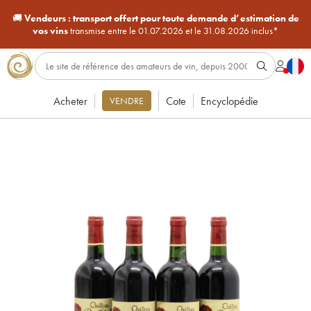
🚚
Vendeurs :
transport offert pour toute demande d’estimation de
vos vins
transmise entre le 01.07.2026 et le 31.08.2026 inclus*
Acheter
Cote
Encyclopédie
VENDRE