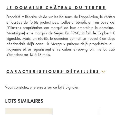
LE DOMAINE CHÂTEAU DU TERTRE
Propriété millénaire située sur les hauteurs de l'appellation, le châtea
entourées de forêts protectrices. Celles-ci bénéficient en outre d
D'illustres propriétaires ont marqué de leur empreinte le domaine
Montaigne) et le marquis de Ségur. En 1960, la famille Capbern Ga
vignoble. Mais, en réalité, le domaine connaît un nouvel élan dep
néerlandais déjà connu à Margaux puisque déjà propriétaire du 
moyenne et se répartissent entre cabernet-sauvignon, merlot, cabern
s'étendent sur 15 à 18 mois.
CARACTERISTIQUES DÉTAILLÉES
Vous constatez une erreur sur ce lot ?
Signaler
LOTS SIMILAIRES