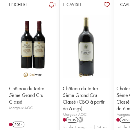
ENCHÈRE
E-CAVISTE
E-CAVI
1
Château du Tertre
Château du Tertre
Châtea
5ème Grand Cru
5ème Grand Cru
5ème 
Classé
Classé (CBO à partir
Classé
Margaux AOC
de 6 mgs)
de 6 m
Margaux AOC
Margau
2019
T
202
2014
Lot de 1 magnum | 24 en
Lot de 