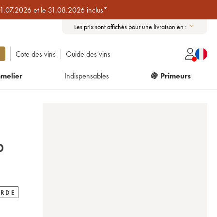
01.07.2026 et le 31.08.2026 inclus*
Les prix sont affichés pour une livraison en :
Cote des vins
Guide des vins
melier
Indispensables
🍇 Primeurs
D
ARDE