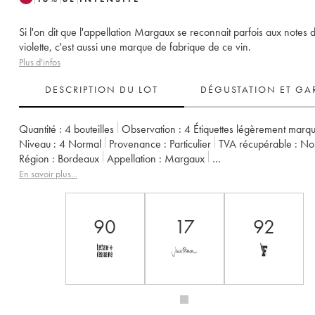
Si l'on dit que l'appellation Margaux se reconnait parfois aux notes 
violette, c'est aussi une marque de fabrique de ce vin.
Plus d'infos
DESCRIPTION DU LOT
DÉGUSTATION ET GA
Quantité :
4 bouteilles
Observation :
4 Étiquettes légèrement marq
Niveau :
4
Normal
Provenance :
particulier
TVA récupérable :
n
Région :
Bordeaux
Appellation :
Margaux
Classement :
5ème Grand Cru Classé
Propriétaire :
Famille Helfric
En savoir plus...
90
17
92