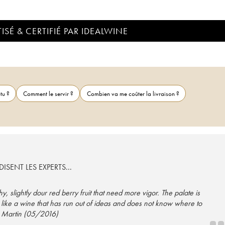
ISÉ & CERTIFIÉ PAR IDEALWINE
tu ?
Comment le servir ?
Combien va me coûter la livraison ?
ISENT LES EXPERTS...
, slightly dour red berry fruit that need more vigor. The palate is
like a wine that has run out of ideas and does not know where to
. Martin (05/2016)