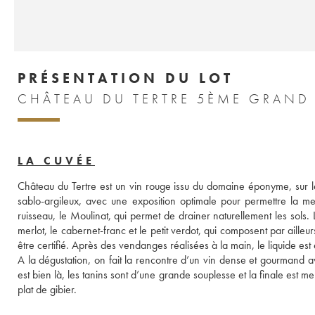
PRÉSENTATION DU LOT
LA CUVÉE
Château du Tertre est un vin rouge issu du domaine éponyme, sur le 
sablo-argileux, avec une exposition optimale pour permettre la meil
ruisseau, le Moulinat, qui permet de drainer naturellement les sols
merlot, le cabernet-franc et le petit verdot, qui composent par aille
être certifié. Après des vendanges réalisées à la main, le liquide es
A la dégustation, on fait la rencontre d’un vin dense et gourmand av
est bien là, les tanins sont d’une grande souplesse et la finale est m
plat de gibier.