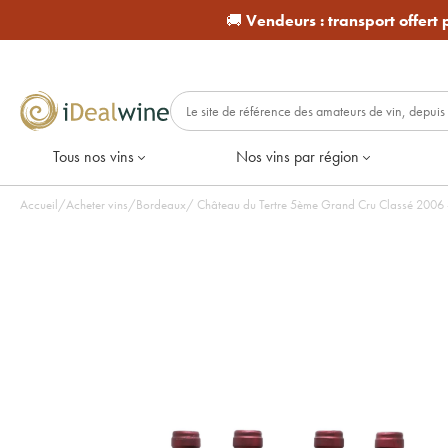
🚚
Vendeurs :
transport offert
Tous nos vins
Nos vins par région
Accueil
/
Acheter vins
/
Bordeaux
/
Château du Tertr