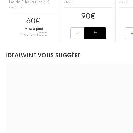
Lot de 2 bouteilles | 0
stock
stock
enchère
90
€
60
€
(
mise à prix
)
30
€
Prix à l'unité
IDEALWINE VOUS SUGGÈRE