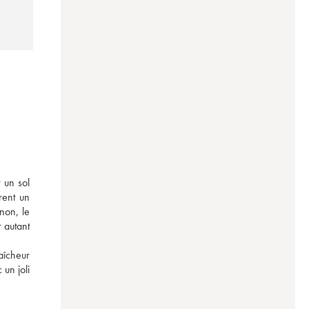
un sol 
ent un 
on, le 
 autant 
îcheur 
un joli 