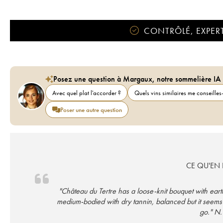
CONTRÔLÉ, EXPERT
Posez une question à Margaux, notre sommelière IA
Avec quel plat l'accorder ?
Quels vins similaires me conseilles-
Poser une autre question
CE QU'EN D
"Château du Tertre has a loose-knit bouquet with earthy
medium-bodied with dry tannin, balanced but it seems 
go." N