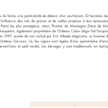
u du Tertre, a la particularité de détenir, d'un seul tenant, 52 hectares de
e l'influence des sols de graves et de sables propices à leur épanouiss
. Parmi les plus prestigieux, citons Thomas de Montaigne (frère de Mic
squeton, également propriétaire de Château Calon-Ségur fait l'acquisit
uis 1997, année de son rachat par Eric Albada Jelgersma, un homme d'a
château Giscours. Là, les vignes sont âgées d'une quarantaine d'ann
et-franc et petit verdot. Les élevages y sont traditionnels, en barriqu