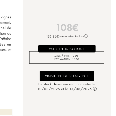
 vignes 
ement. 
108
€
hel de 
ion du 
135,86
€
commission incluse
ffaire 
ées en 
VOIR L'HISTORIQUE
es, et 
MISE À PRIX:
108
€
ESTIMATION:
160
€
VINS IDENTIQUES EN VENTE
En stock, livraison estimée entre le
10/08/2026 et le 13/08/2026