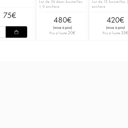
Lot de 24 demi bouteilles
Lot de 12 bouteilles 
| 0 enchère
enchère
75
€
480
€
420
€
(
mise à prix
)
(
mise à prix
)
20
€
35
Prix à l'unité
Prix à l'unité