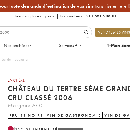
 pour toute demande d’estimation de vos vins
transmise entre le 
Retrait sur place
cliquez ici
|
Un conseil en vin ?
01 56 05 86 10
VENDRE MES VINS
Nos enchères
Services +
✨
Mon Som
e 5ème Grand Cru Classé 2006 - Lot de 4 bouteilles
ENCHÈRE
CHÂTEAU DU TERTRE 5ÈME GRAN
CRU CLASSÉ 2006
Margaux AOC
FRUITS NOIRS
VIN DE GASTRONOMIE
VIN DE G
13
%
3
L
INTENSITÉ