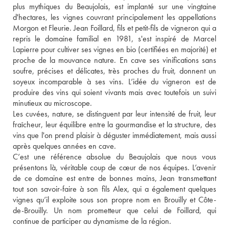
plus mythiques du Beaujolais, est implanté sur une vingtaine 
d'hectares, les vignes couvrant principalement les appellations 
Morgon et Fleurie. Jean Foillard, fils et petit-fils de vigneron qui a 
repris le domaine familial en 1981, s'est inspiré de Marcel 
Lapierre pour cultiver ses vignes en bio (certifiées en majorité) et 
proche de la mouvance nature. En cave ses vinifications sans 
soufre, précises et délicates, très proches du fruit, donnent un 
soyeux incomparable à ses vins. L’idée du vigneron est de 
produire des vins qui soient vivants mais avec toutefois un suivi 
minutieux au microscope.
Les cuvées, nature, se distinguent par leur intensité de fruit, leur 
fraîcheur, leur équilibre entre la gourmandise et la structure, des 
vins que l'on prend plaisir à déguster immédiatement, mais aussi 
après quelques années en cave. 
C’est une référence absolue du Beaujolais que nous vous 
présentons là, véritable coup de cœur de nos équipes. L’avenir 
de ce domaine est entre de bonnes mains, Jean transmettant 
tout son savoir-faire à son fils Alex, qui a également quelques 
vignes qu’il exploite sous son propre nom en Brouilly et Côte-
de-Brouilly. Un nom prometteur que celui de Foillard, qui 
continue de participer au dynamisme de la région. 