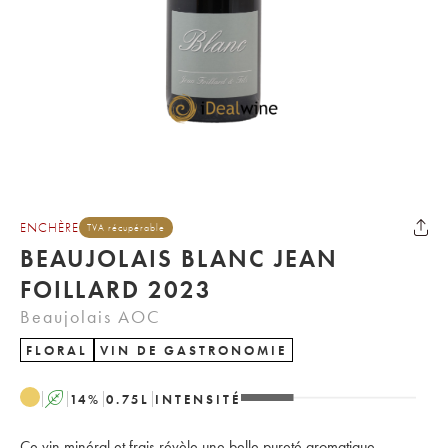
ENCHÈRE
TVA récupérable
BEAUJOLAIS BLANC JEAN
FOILLARD 2023
Beaujolais AOC
FLORAL
VIN DE GASTRONOMIE
A
14
%
0.75
L
INTENSITÉ
Ce vin minéral et frais révèle une belle pureté aromatique,