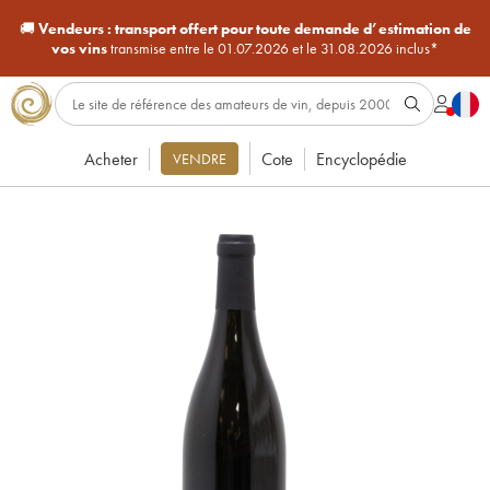
🚚
Vendeurs :
transport offert pour toute demande d’estimation de
vos vins
transmise entre le 01.07.2026 et le 31.08.2026 inclus*
Acheter
Cote
Encyclopédie
VENDRE