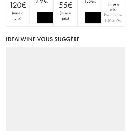
29
€
15
€
120
€
55
€
(
mise à
prix
)
(
mise à
(
mise à
Prix à l'unité
prix
)
prix
)
106,67
€
IDEALWINE VOUS SUGGÈRE