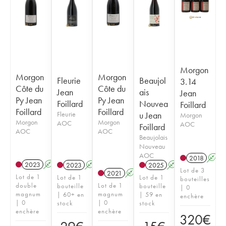
Morgon
Morgon
Morgon
Fleurie
Beaujol
3.14
Côte du
Côte du
Jean
ais
Jean
Py Jean
Py Jean
Foillard
Nouvea
Foillard
Foillard
Foillard
Fleurie
u Jean
Morgon
Morgon
Morgon
AOC
AOC
Foillard
AOC
AOC
Beaujolais
Nouveau
AOC
2018
A
2023
A
K
2023
A
K
2025
A
K
Lot de 3
2021
A
K
Lot de 1
Lot de 1
Lot de 1
bouteilles
double
Lot de 1
bouteille
bouteille
| 0
magnum
magnum
| 60+ en
| 59 en
enchère
| 0
| 0
stock
stock
enchère
enchère
320
€