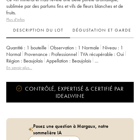
sublimée par des parfums fins et vifs de fleurs blanches et de
fruits.
Plus d'infos
DESCRIPTION DU LOT
DÉGUSTATION ET GARDE
Quantité :
1 bouteille
Observation :
1 Normale
Niveau :
1
Normal
Provenance :
professionnel
TVA récupérable :
oui
Région :
Beaujolais
Appellation :
Beaujolais
Propriétaire :
Jean Foillard
En savoir plus...
CONTRÔLÉ, EXPERTISÉ & CERTIFIÉ PAR
IDEALWINE
Posez une question à Margaux, notre
sommelière IA