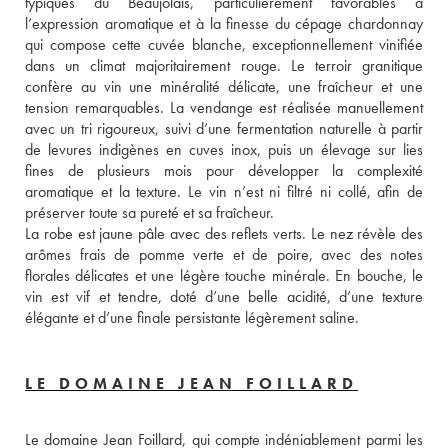
typiques du Beaujolais, particulièrement favorables à 
l’expression aromatique et à la finesse du cépage chardonnay 
qui compose cette cuvée blanche, exceptionnellement vinifiée 
dans un climat majoritairement rouge. Le terroir granitique 
confère au vin une minéralité délicate, une fraîcheur et une 
tension remarquables. La vendange est réalisée manuellement 
avec un tri rigoureux, suivi d’une fermentation naturelle à partir 
de levures indigènes en cuves inox, puis un élevage sur lies 
fines de plusieurs mois pour développer la complexité 
aromatique et la texture. Le vin n’est ni filtré ni collé, afin de 
préserver toute sa pureté et sa fraîcheur. 
La robe est jaune pâle avec des reflets verts. Le nez révèle des 
arômes frais de pomme verte et de poire, avec des notes 
florales délicates et une légère touche minérale. En bouche, le 
vin est vif et tendre, doté d’une belle acidité, d’une texture 
élégante et d’une finale persistante légèrement saline.
LE DOMAINE JEAN FOILLARD
Le domaine Jean Foillard, qui compte indéniablement parmi les 