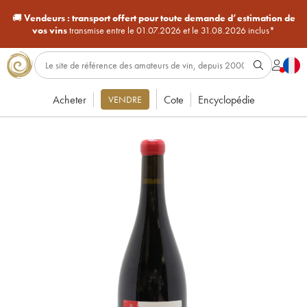
🚚
Vendeurs :
transport offert pour toute demande d’estimation de
vos vins
transmise entre le 01.07.2026 et le 31.08.2026 inclus*
Acheter
Cote
Encyclopédie
VENDRE