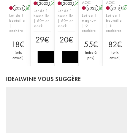
AOC
AOC
2023
A
K
2023
A
K
2021
A
K
2023
A
K
2018
A
Lot de 1
Lot de 1
Lot de 1
Lot de 1
Lot de 1
bouteille
bouteille
bouteille
magnum
bouteille
| 60+ en
| 60+ en
| 1
| 0
| 8
stock
stock
enchère
enchère
enchères
29
€
20
€
18
€
55
€
82
€
(
prix
(
mise à
(
prix
actuel
)
prix
)
actuel
)
IDEALWINE VOUS SUGGÈRE