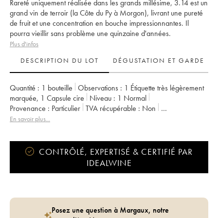
Rareté uniquement réalisée dans les grands millésime, 3.14 est un
grand vin de terroir (la Côte du Py à Morgon), livrant une pureté
de fruit et une concentration en bouche impressionnantes. Il
pourra vieillir sans problème une quinzaine d'années.
Plus d'infos
DESCRIPTION DU LOT
DÉGUSTATION ET GARDE
Quantité :
1 bouteille
Observations :
1 Étiquette très légèrement
marquée
,
1 Capsule cire
Niveau :
1
Normal
Provenance :
particulier
TVA récupérable :
non
Région :
Beaujolais
Appellation :
Morgon
En savoir plus...
Propriétaire :
Jean Foillard
CONTRÔLÉ, EXPERTISÉ & CERTIFIÉ PAR
IDEALWINE
Posez une question à Margaux, notre