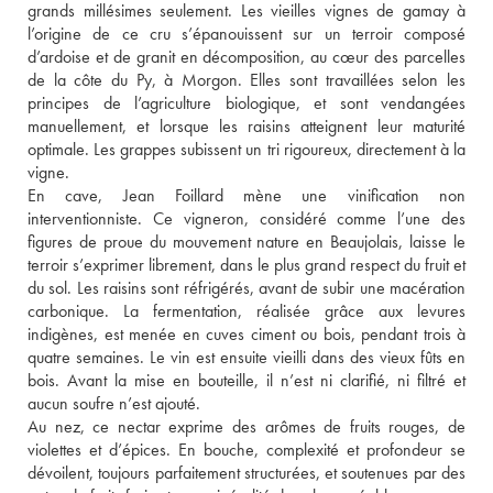
grands millésimes seulement. Les vieilles vignes de gamay à 
l’origine de ce cru s’épanouissent sur un terroir composé 
d’ardoise et de granit en décomposition, au cœur des parcelles 
de la côte du Py, à Morgon. Elles sont travaillées selon les 
principes de l’agriculture biologique, et sont vendangées 
manuellement, et lorsque les raisins atteignent leur maturité 
optimale. Les grappes subissent un tri rigoureux, directement à la 
vigne. 
En cave, Jean Foillard mène une vinification non 
interventionniste. Ce vigneron, considéré comme l’une des 
figures de proue du mouvement nature en Beaujolais, laisse le 
terroir s’exprimer librement, dans le plus grand respect du fruit et 
du sol. Les raisins sont réfrigérés, avant de subir une macération 
carbonique. La fermentation, réalisée grâce aux levures 
indigènes, est menée en cuves ciment ou bois, pendant trois à 
quatre semaines. Le vin est ensuite vieilli dans des vieux fûts en 
bois. Avant la mise en bouteille, il n’est ni clarifié, ni filtré et 
aucun soufre n’est ajouté. 
Au nez, ce nectar exprime des arômes de fruits rouges, de 
violettes et d’épices. En bouche, complexité et profondeur se 
dévoilent, toujours parfaitement structurées, et soutenues par des 