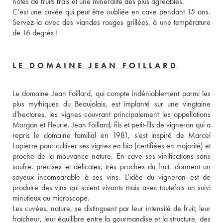
notes de fruits frais et une minéralité des plus agréables. 
C’est une cuvée qui peut être oubliée en cave pendant 15 ans. 
Servez-la avec des viandes rouges grillées, à une température 
de 16 degrés ! 
LE DOMAINE JEAN FOILLARD
Le domaine Jean Foillard, qui compte indéniablement parmi les 
plus mythiques du Beaujolais, est implanté sur une vingtaine 
d'hectares, les vignes couvrant principalement les appellations 
Morgon et Fleurie. Jean Foillard, fils et petit-fils de vigneron qui a 
repris le domaine familial en 1981, s'est inspiré de Marcel 
Lapierre pour cultiver ses vignes en bio (certifiées en majorité) et 
proche de la mouvance nature. En cave ses vinifications sans 
soufre, précises et délicates, très proches du fruit, donnent un 
soyeux incomparable à ses vins. L’idée du vigneron est de 
produire des vins qui soient vivants mais avec toutefois un suivi 
minutieux au microscope.
Les cuvées, nature, se distinguent par leur intensité de fruit, leur 
fraîcheur, leur équilibre entre la gourmandise et la structure, des 