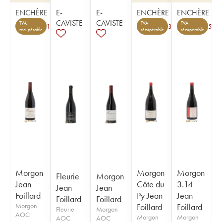
ENCHÈRE
E-
E-
ENCHÈRE
ENCHÈRE
CAVISTE
CAVISTE
TVA
TVA
TVA
1
3
5
récupérable
récupérable
récupérable
Morgon
Morgon
Morgon
Fleurie
Morgon
Jean
Côte du
3.14
Jean
Jean
Foillard
Py Jean
Jean
Foillard
Foillard
Morgon
Foillard
Foillard
Fleurie
Morgon
AOC
Morgon
Morgon
AOC
AOC