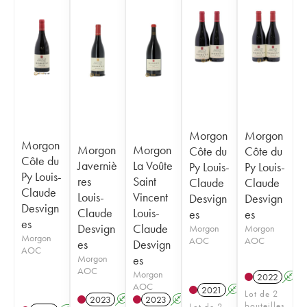
Morgon
Morgon
Morgon
Morgon
Morgon
Côte du
Côte du
Côte du
Javerniè
La Voûte
Py Louis-
Py Louis-
Py Louis-
res
Saint
Claude
Claude
Claude
Louis-
Vincent
Desvign
Desvign
Desvign
Claude
Louis-
es
es
es
Desvign
Claude
Morgon
Morgon
Morgon
AOC
AOC
es
Desvign
AOC
Morgon
es
AOC
Morgon
2022
A
AOC
2021
A
Lot de 2
2023
A
2023
A
bouteilles
Lot de 2