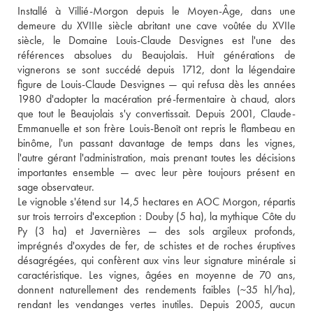
Installé à Villié-Morgon depuis le Moyen-Âge, dans une 
demeure du XVIIIe siècle abritant une cave voûtée du XVIIe 
siècle, le Domaine Louis-Claude Desvignes est l'une des 
références absolues du Beaujolais. Huit générations de 
vignerons se sont succédé depuis 1712, dont la légendaire 
figure de Louis-Claude Desvignes — qui refusa dès les années 
1980 d'adopter la macération pré-fermentaire à chaud, alors 
que tout le Beaujolais s'y convertissait. Depuis 2001, Claude-
Emmanuelle et son frère Louis-Benoît ont repris le flambeau en 
binôme, l'un passant davantage de temps dans les vignes, 
l'autre gérant l'administration, mais prenant toutes les décisions 
importantes ensemble — avec leur père toujours présent en 
sage observateur.

Le vignoble s'étend sur 14,5 hectares en AOC Morgon, répartis 
sur trois terroirs d'exception : Douby (5 ha), la mythique Côte du 
Py (3 ha) et Javernières — des sols argileux profonds, 
imprégnés d'oxydes de fer, de schistes et de roches éruptives 
désagrégées, qui confèrent aux vins leur signature minérale si 
caractéristique. Les vignes, âgées en moyenne de 70 ans, 
donnent naturellement des rendements faibles (~35 hl/ha), 
rendant les vendanges vertes inutiles. Depuis 2005, aucun 