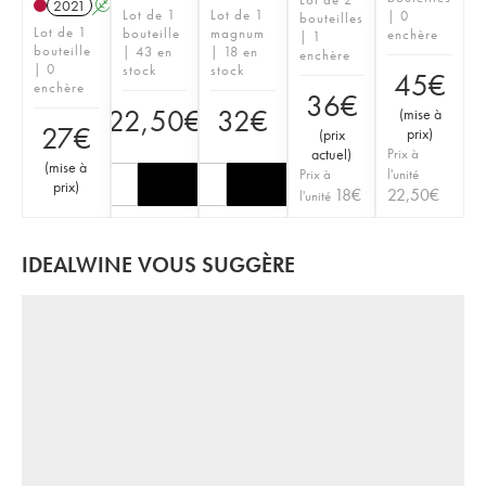
2021
A
Lot de 1
Lot de 1
| 0
bouteilles
Lot de 1
bouteille
magnum
enchère
| 1
bouteille
| 43 en
| 18 en
enchère
| 0
stock
stock
45
€
enchère
36
€
22,50
€
32
€
(
mise à
27
€
prix
)
(
prix
actuel
)
Prix à
(
mise à
Prix à
l'unité
prix
)
18
€
22,50
€
l'unité
IDEALWINE VOUS SUGGÈRE