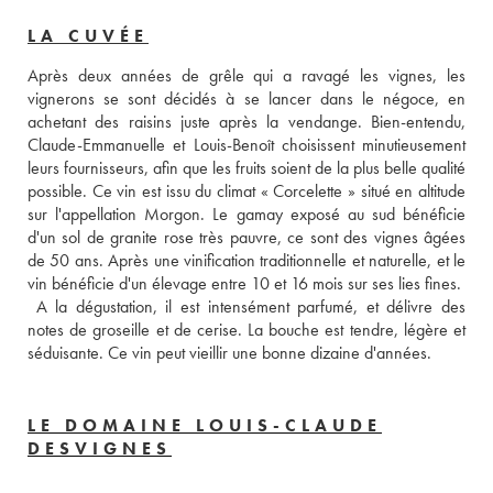
LA CUVÉE
Après deux années de grêle qui a ravagé les vignes, les 
vignerons se sont décidés à se lancer dans le négoce, en 
achetant des raisins juste après la vendange. Bien-entendu, 
Claude-Emmanuelle et Louis-Benoît choisissent minutieusement 
leurs fournisseurs, afin que les fruits soient de la plus belle qualité 
possible. Ce vin est issu du climat « Corcelette » situé en altitude 
sur l'appellation Morgon. Le gamay exposé au sud bénéficie 
d'un sol de granite rose très pauvre, ce sont des vignes âgées 
de 50 ans. Après une vinification traditionnelle et naturelle, et le 
vin bénéficie d'un élevage entre 10 et 16 mois sur ses lies fines. 
 A la dégustation, il est intensément parfumé, et délivre des 
notes de groseille et de cerise. La bouche est tendre, légère et 
séduisante. Ce vin peut vieillir une bonne dizaine d'années.
LE DOMAINE LOUIS-CLAUDE
DESVIGNES