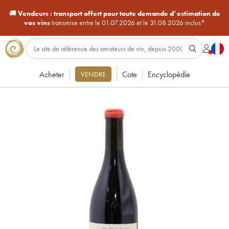
🚚
Vendeurs :
transport offert pour toute demande d’estimation de
vos vins
transmise entre le 01.07.2026 et le 31.08.2026 inclus*
Acheter
Cote
Encyclopédie
VENDRE