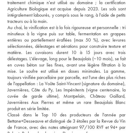
traitement chimique n'est utilisé au domaine ; la certification 
Agriculture Biologique est acquise depuis 2023. Les sols sont 
intégralement labourés, y compris sous le rang, à l'aide de petits 
tracteurs ou à la main.

Au chai, la vinification est à la fois rigoureuse et personnelle : tri 
minutieux à la vigne puis sur table, fermentation en grappes 
entières ou partiellement éraflées (max 50 %), avec levures 
sélectionnées, délestages et aérations pour construire texture et 
matière. Les cuvaisons durent 10 à 15 jours avec trois 
délestages. L'élevage, long pour le Beaujolais (~10 mois), se fait 
en cuves béton sur lies fines, avant une légère filtration à la 
mise. Le soufre est utilisé en doses minimales. La gamme, 
toujours vinifiée parcellaire par parcelle, est l'une des plus riches 
de l'appellation : La Voûte Saint-Vincent (signature du domaine), 
Javernières, Côte du Py, Les Impénitents (vigne centenaire, la 
cuvée de garde ultime), Montpelain, Château Gaillard, 
Javernières Aux Pierres et même un rare Beaujolais Blanc 
produit en série limitée.

Classé dans le Top 10 des producteurs de l'année par 
Bettane+Desseauve et distingué de 3 étoiles par la Revue du Vin 
de France, avec des notes atteignant 97/100 RVF et 94+ par 