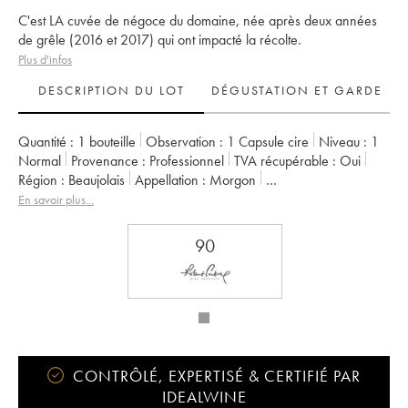
C'est LA cuvée de négoce du domaine, née après deux années
de grêle (2016 et 2017) qui ont impacté la récolte.
Plus d'infos
DESCRIPTION DU LOT
DÉGUSTATION ET GARDE
Quantité :
1 bouteille
Observation :
1 Capsule cire
Niveau :
1
Normal
Provenance :
professionnel
TVA récupérable :
oui
Région :
Beaujolais
Appellation :
Morgon
Propriétaire :
Louis-Claude Desvignes
En savoir plus...
90
CONTRÔLÉ, EXPERTISÉ & CERTIFIÉ PAR
IDEALWINE