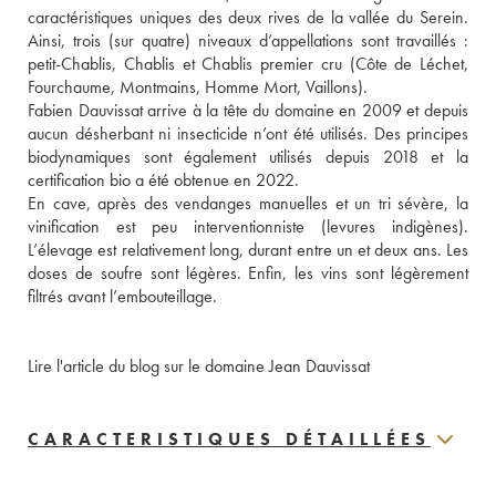
caractéristiques uniques des deux rives de la vallée du Serein. 
Ainsi, trois (sur quatre) niveaux d’appellations sont travaillés : 
petit-Chablis, Chablis et Chablis premier cru (Côte de Léchet, 
Fourchaume, Montmains, Homme Mort, Vaillons). 
Fabien Dauvissat arrive à la tête du domaine en 2009 et depuis 
aucun désherbant ni insecticide n’ont été utilisés. Des principes 
biodynamiques sont également utilisés depuis 2018 et la 
certification bio a été obtenue en 2022. 
En cave, après des vendanges manuelles et un tri sévère, la 
vinification est peu interventionniste (levures indigènes). 
L’élevage est relativement long, durant entre un et deux ans. Les 
doses de soufre sont légères. Enfin, les vins sont légèrement 
filtrés avant l’embouteillage.
Lire l'article du blog sur le domaine Jean Dauvissat
CARACTERISTIQUES DÉTAILLÉES