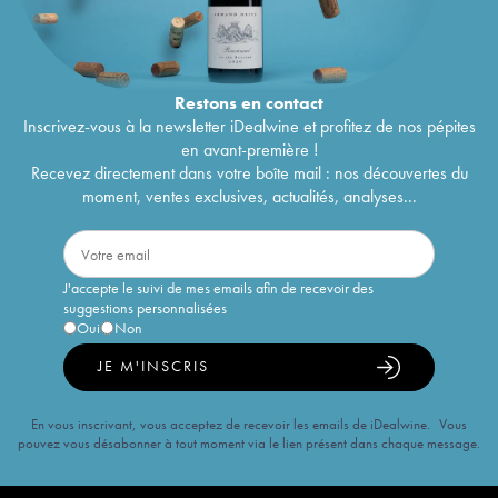
Restons en
contact
Inscrivez-vous à la newsletter iDealwine et profitez de nos pépites
en avant-première !
Recevez directement dans votre boîte mail : nos découvertes du
moment, ventes exclusives, actualités, analyses...
J'accepte le suivi de mes emails afin de recevoir des
suggestions personnalisées
Oui
Non
JE M'INSCRIS
En vous inscrivant, vous acceptez de recevoir les emails de iDealwine. Vous
pouvez vous désabonner à tout moment via le lien présent dans chaque message.