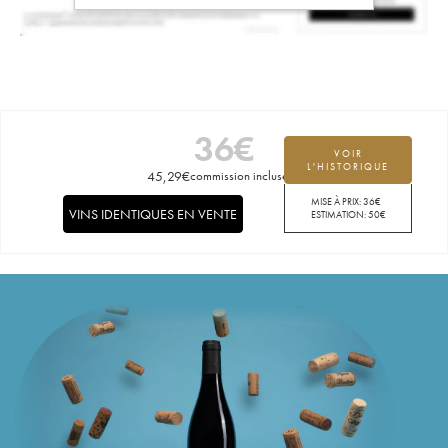
36
€
VOIR
L'HISTORIQUE
45,29
€
commission incluse
MISE À PRIX:
36
€
VINS IDENTIQUES EN VENTE
ESTIMATION:
50
€