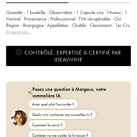
Quantité :
1 bouteille
Observation :
1 Capsule cire
Niveau :
1
Normal
Provenance :
professionnel
TVA récupérable :
oui
Région :
Bourgogne
Appellation :
Chablis
Classement :
1er Cru
Propriétaire :
Jean Dauvissat
En savoir plus...
CONTRÔLÉ, EXPERTISÉ & CERTIFIÉ PAR
IDEALWINE
Posez une question à Margaux, notre
sommelière IA
Avec quel plat l'accorder ?
Quels vins similaires me conseilles-tu ?
Comment le servir ?
Combien va me coûter la livraison ?