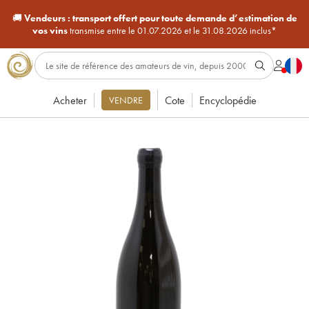
🚚
Vendeurs :
transport offert pour toute demande d’estimation de
vos vins
transmise entre le 01.07.2026 et le 31.08.2026 inclus*
Acheter
Cote
Encyclopédie
VENDRE