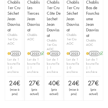
Chablis
Chablis
Chablis
Chablis
Chablis
1er Cru
Les
1er Cru
1er Cru
Bas de
Séchet
Tierces
Côte De
Séchet
Fourcha
Jean
Jean
Lechet
Jean
ume
Dauviss
Dauviss
Jean
Dauviss
Jean
at
at
Dauviss
at
Dauviss
Chablis
Chablis
at
Chablis
at
1er Cru
AOC
1er Cru
Chablis
Chablis
AOC
AOC
1er Cru
AOC
AOC
2022
2023
A
2022
2023
2023
A
Lot de 1
Lot de 1
Lot de 1
Lot de 1
Lot de 1
bouteille
bouteille
bouteille
bouteille
bouteille
| 0
| 1
| 1
| 0
| 1
enchère
enchère
enchère
enchère
enchère
24
€
27
€
40
€
24
€
27
€
(
mise à
(
prix
(
prix
(
mise à
(
prix
prix
)
actuel
)
actuel
)
prix
)
actuel
)