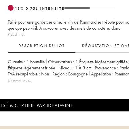
13
%
0.75
L
INTENSITÉ
Taillé pour une garde certaine, le vin de Pommard est réputé pour so
quelque peu viril. A savourer avec des mets de caractère, donc.
Plus d'infos
DESCRIPTION DU LOT
DÉGUSTATION ET GA
Quantité :
1 bouteille
Observations :
1 Étiquette légèrement griffée
Étiquette légèrement fripée
Niveau :
1
À 3 cm
Provenance :
parti
TVA récupérable :
non
Région :
Bourgogne
Appellation :
Pomma
Classement :
1er Cru
En savoir plus...
ISÉ & CERTIFIÉ PAR IDEALWINE