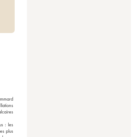
ommard 
ations 
caires 
 : les 
es plus 