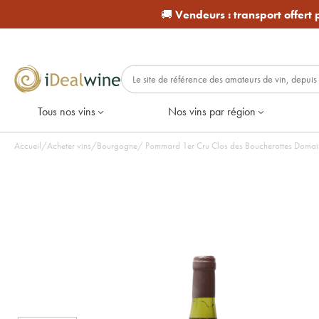
🚚
Vendeurs :
transport offert
Tous nos vins
Nos vins par région
Accueil
/
Acheter vins
/
Bourgogne
/
Pommard 1er Cru Clos des Boucherottes Domaine