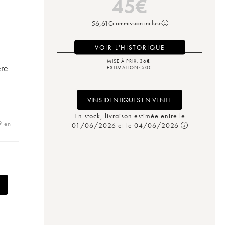
45
€
56,61
€
commission incluse
VOIR L'HISTORIQUE
MISE À PRIX:
36
€
ère
ESTIMATION:
50
€
VINS IDENTIQUES EN VENTE
En stock, livraison estimée entre le
9 en
01/06/2026 et le 04/06/2026