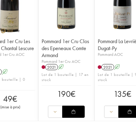
d 1er Cru Les
Pommard 1er Cru Clos
Pommard La Levri
s Chantal Lescure
des Epeneaux Comte
Dugat-Py
 1er Cru AOC
Armand
Pommard AOC
Pommard 1er Cru AOC
2021
A
2021
A
A
Lot de 1 bouteille | 17 en
Lot de 1 bouteille | 
 bouteille | 0
stock
stock
190
€
135
€
49
€
(
mise à prix
)