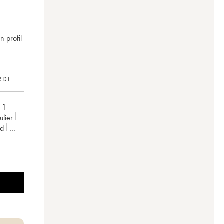
n profil
RDE
,
1
culier
rd