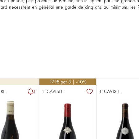
rands Epenots, plus proches de Beaune, se distinguent par une grande ri
mard nécessitent en général une garde de cinq ans au minimum, les R
171
€
par 3 | -10%
RE
E-CAVISTE
E-CAVISTE
1