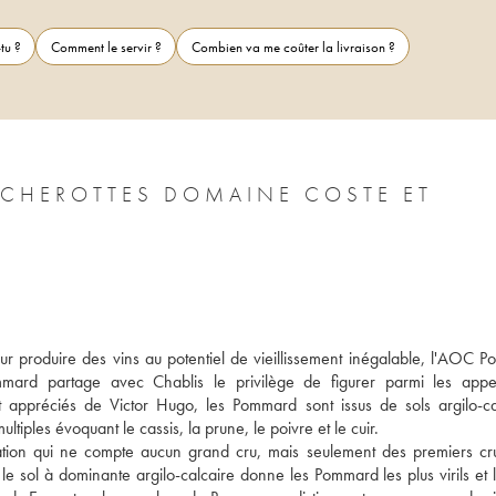
tu ?
Comment le servir ?
Combien va me coûter la livraison ?
CHEROTTES DOMAINE COSTE ET
r produire des vins au potentiel de vieillissement inégalable, l'AOC P
rd partage avec Chablis le privilège de figurer parmi les appell
 appréciés de Victor Hugo, les Pommard sont issus de sols argilo-cal
tiples évoquant le cassis, la prune, le poivre et le cuir. 
lation qui ne compte aucun grand cru, mais seulement des premiers crus
le sol à dominante argilo-calcaire donne les Pommard les plus virils et l