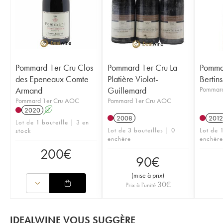
Pommard 1er Cru Clos
Pommard 1er Cru La
Pommar
des Epeneaux Comte
Platière Violot-
Bertin
Armand
Guillemard
Pommard
Pommard 1er Cru AOC
Pommard 1er Cru AOC
2020
A
2008
2012
Lot de 1 bouteille | 3 en
Lot de 3 bouteilles | 0
Lot de 1
stock
enchère
enchère
200
€
90
€
(
mise à prix
)
30
€
Prix à l'unité
IDEALWINE VOUS SUGGÈRE