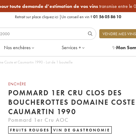
 pour toute demande d’estimation de vos vins
transmise entre le 
Retrait sur place
cliquez ici
|
Un conseil en vin ?
01 56 05 86 10
VENDRE MES VINS
Nos enchères
Services +
✨
Mon Som
 Coste et Caumartin 1990 - Lot de 1 bouteille
ENCHÈRE
POMMARD 1ER CRU CLOS DES
BOUCHEROTTES DOMAINE COSTE
CAUMARTIN 1990
Pommard 1er Cru AOC
FRUITS ROUGES
VIN DE GASTRONOMIE