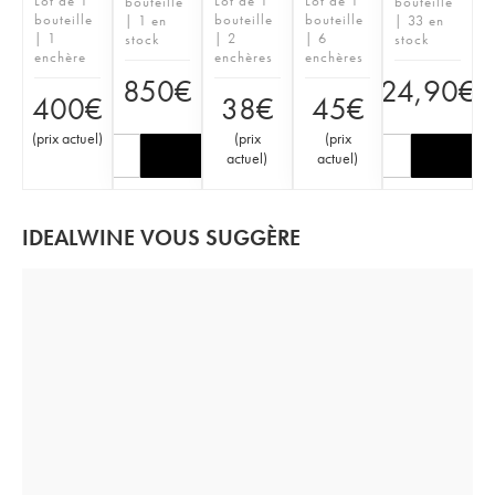
Lot de 1
Lot de 1
Lot de 1
bouteille
bouteille
bouteille
bouteille
bouteille
| 1 en
| 33 en
| 1
| 2
| 6
stock
stock
enchère
enchères
enchères
850
€
24,90
€
400
€
38
€
45
€
(
prix actuel
)
(
prix
(
prix
actuel
)
actuel
)
IDEALWINE VOUS SUGGÈRE