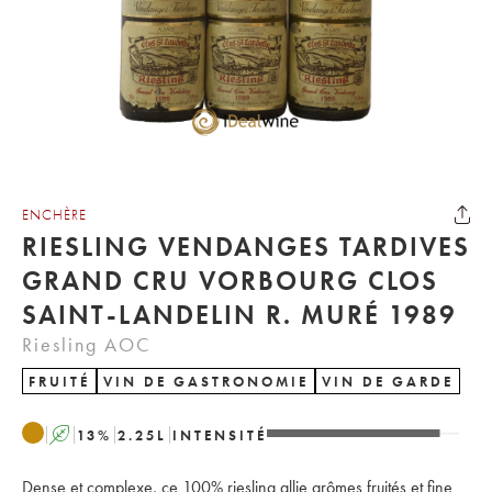
ENCHÈRE
RIESLING VENDANGES TARDIVES
GRAND CRU VORBOURG CLOS
SAINT-LANDELIN R. MURÉ 1989
Riesling AOC
FRUITÉ
VIN DE GASTRONOMIE
VIN DE GARDE
A
13
%
2.25
L
INTENSITÉ
Dense et complexe, ce 100% riesling allie arômes fruités et fine