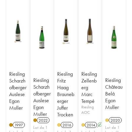
Riesling
Riesling
Riesling
Riesling
Riesling
Scharzh
Fritz
Zellenb
Scharzh
Château
ofberger
Haag
erg
ofberger
Belá
Auslese
Brauneb
Marc
Auslese
Egon
Egon
erger
Tempé
Egon
Muller
Muller
Juffer
Riesling
AOC
Muller
Trocken
2022
2020
1997
2016
2014
A
Lot de 1
Lot de 1