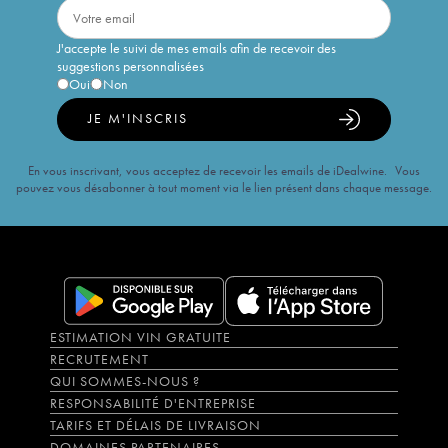
J'accepte le suivi de mes emails afin de recevoir des
suggestions personnalisées
Oui
Non
JE M'INSCRIS
En vous inscrivant, vous acceptez de recevoir les emails de iDealwine. Vous
pouvez vous désabonner à tout moment via le lien présent dans chaque message.
ESTIMATION VIN GRATUITE
RECRUTEMENT
QUI SOMMES-NOUS ?
RESPONSABILITÉ D'ENTREPRISE
TARIFS ET DÉLAIS DE LIVRAISON
DOMAINES PARTENAIRES