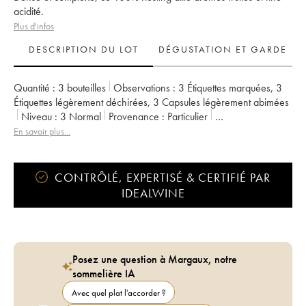
acidité.
Plus d'infos
DESCRIPTION DU LOT
DÉGUSTATION ET GARDE
Quantité :
3 bouteilles
Observations :
3 Étiquettes marquées
,
3
Étiquettes légèrement déchirées
,
3 Capsules légèrement abimées
Niveau :
3
Normal
Provenance :
particulier
TVA récupérable :
non
Région :
Alsace
Appellation :
Riesling
En savoir plus...
Classement :
Grand Cru
Propriétaire :
Clos Saint-Landelin R. Muré
CONTRÔLÉ, EXPERTISÉ & CERTIFIÉ PAR
IDEALWINE
Posez une question à Margaux, notre
sommelière IA
Avec quel plat l'accorder ?