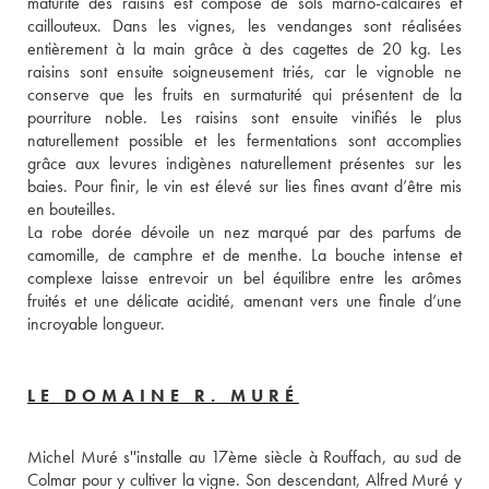
maturité des raisins est composé de sols marno-calcaires et 
caillouteux. Dans les vignes, les vendanges sont réalisées 
entièrement à la main grâce à des cagettes de 20 kg. Les 
raisins sont ensuite soigneusement triés, car le vignoble ne 
conserve que les fruits en surmaturité qui présentent de la 
pourriture noble. Les raisins sont ensuite vinifiés le plus 
naturellement possible et les fermentations sont accomplies 
grâce aux levures indigènes naturellement présentes sur les 
baies. Pour finir, le vin est élevé sur lies fines avant d’être mis 
en bouteilles. 
La robe dorée dévoile un nez marqué par des parfums de 
camomille, de camphre et de menthe. La bouche intense et 
complexe laisse entrevoir un bel équilibre entre les arômes 
fruités et une délicate acidité, amenant vers une finale d’une 
incroyable longueur.
LE DOMAINE R. MURÉ
Michel Muré s''installe au 17ème siècle à Rouffach, au sud de 
Colmar pour y cultiver la vigne. Son descendant, Alfred Muré y 