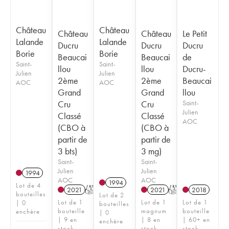
Château
Château
Château
Château
Le Petit
Lalande
Lalande
Ducru
Ducru
Ducru
Borie
Borie
Beaucai
Beaucai
de
Saint-
Saint-
llou
llou
Ducru-
Julien
Julien
2ème
2ème
Beaucai
AOC
AOC
Grand
Grand
llou
Cru
Cru
Saint-
Julien
Classé
Classé
AOC
(CBO à
(CBO à
partir de
partir de
3 bts)
3 mg)
Saint-
Saint-
Julien
Julien
1994
AOC
AOC
1994
Lot de 4
2021
T
2021
T
2018
bouteilles
Lot de 2
Lot de 1
Lot de 1
Lot de 1
| 0
bouteilles
bouteille
magnum
bouteille
enchère
| 0
| 9 en
| 8 en
| 60+ en
enchère
stock
stock
stock