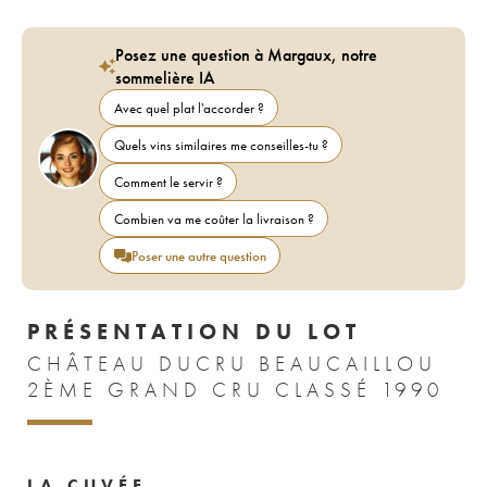
Posez une question à Margaux, notre
sommelière IA
Avec quel plat l'accorder ?
Quels vins similaires me conseilles-tu ?
Comment le servir ?
Combien va me coûter la livraison ?
Poser une autre question
PRÉSENTATION DU LOT
CHÂTEAU DUCRU BEAUCAILLOU
2ÈME GRAND CRU CLASSÉ 1990
LA CUVÉE