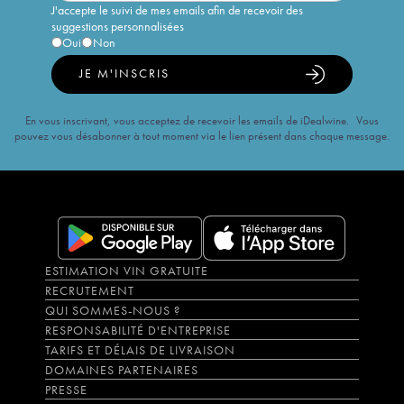
J'accepte le suivi de mes emails afin de recevoir des
suggestions personnalisées
Oui
Non
JE M'INSCRIS
En vous inscrivant, vous acceptez de recevoir les emails de iDealwine. Vous
pouvez vous désabonner à tout moment via le lien présent dans chaque message.
ESTIMATION VIN GRATUITE
RECRUTEMENT
QUI SOMMES-NOUS ?
RESPONSABILITÉ D'ENTREPRISE
TARIFS ET DÉLAIS DE LIVRAISON
DOMAINES PARTENAIRES
PRESSE