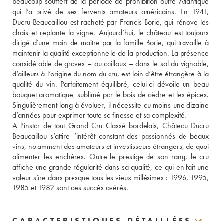
beaucoup souffert de la période de prohibition outre-Atlantique 
qui l’a privé de ses fervents amateurs américains. En 1941, 
Ducru Beaucaillou est racheté par Francis Borie, qui rénove les 
chais et replante la vigne. Aujourd’hui, le château est toujours 
dirigé d’une main de maître par la famille Borie, qui travaille à 
maintenir la qualité exceptionnelle de la production. La présence 
considérable de graves – ou cailloux – dans le sol du vignoble, 
d’ailleurs à l’origine du nom du cru, est loin d’être étrangère à la 
qualité du vin. Parfaitement équilibré, celui-ci dévoile un beau 
bouquet aromatique, sublimé par le bois de cèdre et les épices. 
Singulièrement long à évoluer, il nécessite au moins une dizaine 
d’années pour exprimer toute sa finesse et sa complexité.
A l’instar de tout Grand Cru Classé bordelais, Château Ducru 
Beaucaillou s’attire l’intérêt constant des passionnés de beaux 
vins, notamment des amateurs et investisseurs étrangers, de quoi 
alimenter les enchères. Outre le prestige de son rang, le cru 
affiche une grande régularité dans sa qualité, ce qui en fait une 
valeur sûre dans presque tous les vieux millésimes : 1996, 1995, 
1985 et 1982 sont des succès avérés.
CARACTERISTIQUES DÉTAILLÉES