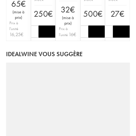
65
€
32
€
250
€
500
€
27
€
(
mise à
prix
)
(
mise à
Prix à
prix
)
l'unité
Prix à
16,25
€
16
€
l'unité
IDEALWINE VOUS SUGGÈRE