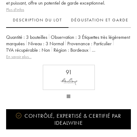
et puissant, offre un potentiel de garde exceptionnel.
Plus d'infos
DESCRIPTION DU LOT
DÉGUSTATION ET GARDE
Quantité :
3 bouteilles
Observation :
3 Étiquettes très légèrement
marquées
Niveau :
3
Normal
Provenance :
particulier
TVA récupérable :
non
Région :
Bordeaux
Appellation :
Saint-Julien
Classement :
2ème Grand Cru Classé
En savoir plus...
Propriétaire :
Famille Borie
91
CONTRÔLÉ, EXPERTISÉ & CERTIFIÉ PAR
IDEALWINE